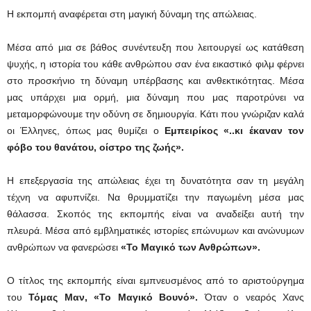
Η εκπομπή αναφέρεται στη μαγική δύναμη της απώλειας.
Μέσα από μια σε βάθος συνέντευξη που λειτουργεί ως κατάθεση
ψυχής, η ιστορία του κάθε ανθρώπου σαν ένα εικαστικό φιλμ φέρνει
στο προσκήνιο τη δύναμη υπέρβασης και ανθεκτικότητας. Μέσα
μας υπάρχει μια ορμή, μια δύναμη που μας παροτρύνει να
μεταμορφώνουμε την οδύνη σε δημιουργία. Κάτι που γνώριζαν καλά
οι Έλληνες, όπως μας θυμίζει ο
Εμπειρίκος «..κι έκαναν τον
φόβο του θανάτου, οίστρο της ζωής».
Η επεξεργασία της απώλειας έχει τη δυνατότητα σαν τη μεγάλη
τέχνη να αφυπνίζει. Να θρυμματίζει την παγωμένη μέσα μας
θάλασσα. Σκοπός της εκπομπής είναι να αναδείξει αυτή την
πλευρά. Μέσα από εμβληματικές ιστορίες επώνυμων και ανώνυμων
ανθρώπων να φανερώσει
«Το Μαγικό των Ανθρώπων».
Ο τίτλος της εκπομπής είναι εμπνευσμένος από το αριστούργημα
του
Τόμας Μαν, «Το Μαγικό Βουνό».
Όταν ο νεαρός Χανς