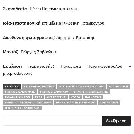
Σκηνοθεσία:
Πέννυ Παναγιωτοπούλου.
Ιδέα-επιστημονική επιμέλεια:
Φωτεινή Τσαλίκογλου.
Διεύθυνση φωτογραφίας:
Δημήτρης Κατσαΐτης.
Μοντάζ:
Γιώργος Σαβόγλου.
Εκτέλεση παραγωγής:
Παναγιώτα Παναγιωτοπούλου –
p.p.productions.
ΕΤΙΚΕΤΕΣ
«ΤΟ ΜΑΓΙΚΌ ΒΟΥΝΌ»
«ΤΟ ΜΑΓΙΚΟ ΤΩΝ ΑΝΘΡΩΠΩΝ»
ΑΠΕΞΆΡΤΗΣΗ
ΓΙΏΡΓΟΣ ΝΑΝΙΟΎΡΗΣ
ΓΙΏΡΓΟΣ ΣΑΒΌΓΛΟΥ
ΔΗΜΉΤΡΗΣ ΚΑΤΣΑΪ́ΤΗΣ
ΈΜΙΛΙ ΝΤΊΚΙΝΣΟΝ
ΕΡΤ2
ΘΕΡΑΠΕΥΤΉΣ
ΚΕΘΕΑ
ΝΑΡΚΩΤΙΚΑ
ΠΑΝΑΓΙΏΤΑ ΠΑΝΑΓΙΩΤΟΠΟΎΛΟΥ
ΠΈΝΝΥ ΠΑΝΑΓΙΩΤΟΠΟΎΛΟΥ
ΤΌΜΑΣ ΜΑΝ
ΦΩΤΕΙΝΉ ΤΣΑΛΊΚΟΓΛΟΥ