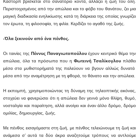
Κάστορπ βρίσκεται στο σανατόριο κοντά, αλλάζει η ζωή του όλη.
Περιστοιχισμένος από την απώλεια και το φόβο του θανάτου, ζει μια
μαγική διαδικασία ενηλικίωσης κατά τη διάρκεια της οποίας γνωρίζει
τον έρωτα, τη φιλοσοφία, τη φιλία. Κερδίζει το αγαθό της ζωής.
-Όλα ξεκινούν από ένα πένθος.
Οι ταινίες της
Πέννυς Παναγιωτοπούλου
έχουν κεντρικό θέμα την
απώλεια, όλα τα πρόσωπα που η
Φωτεινή Τσαλίκογλου
πλάθει
μέσα στα μυθιστορήματά της παλεύουν να βγουν αλλιώς δυνατά
μέσα από την αναμέτρηση με τη φθορά, το θάνατο και την απώλεια.
Η εκπομπή, χρησιμοποιώντας τη δύναμη της τηλεοπτικής εικόνας,
στοχεύει να φανερώσει ότι η απώλεια δεν γεννά μόνο θλίψη, θυμό,
νοσταλγία και παραίτηση, αλλά ανοίγει και έναν άλλο δρόμο, δρόμο
ομιλίας, δημιουργίας, ζωής.
Με πένθος εισαγόμαστε στη ζωή, με πένθος τελειώνουμε τη ζωή και
ανάμεσα σ’ αυτά τα δύο άκρα αναζητούμε τρόπους να αντλούμε