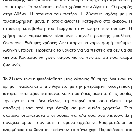
του ιστορία. Τα αλλόκοτα παιδικά χρόνια στην Αίγυπτο. Ο ερχομός
στην Αθήνα. Η απουσία του πατέρα. Η δύσκολη σχέση με μια
ταλαιπωρημένη μάνα, η οποία αναζητεί καταφύγιο στο αλκοόλ. Η
σταδιακή καταβύθιση του Γιώργου στον κόσμο των ουσιών. Η
χρήση των ναρκωτικών είναι ένα παιχνίδι ρώσικης ρουλέτας.
Overdose. Eνέσιμες χρήσεις. Δεν υπάρχει ευχαρίστηση ή επιθυμία.
Ανάγκη υπάρχει. Προκαλείς το θάνατο για να πειστείς ότι δεν θα σε
νικήσει. Κοντεύεις να γίνεις νεκρός για να πειστείς ότι είσαι ακόμα
ζωντανός…
Το δέλεαρ είναι η ψευδαίσθηση μιας κάποιας δύναμης. Δεν είσαι το
έρημο παιδάκι από την Αίγυπτο με την μπερδεμένη οικογενειακή
ιστορία, είσαι άξιος και ικανός να κατακτήσεις μέσα από τις ουσίες
την αγάπη που δεν έλαβες, τη στοργή που σου έλειψε, την
αποδοχή μέσα από την ένταξη σε μια ομάδα χρηστών. Ένα
σκοτεινό υποκατάστατο οι ουσίες για όλα όσα σου λείπουν. Στη
συνέχεια όμως, όταν αυτή η άμυνα αρχίζει να θρυμματίζεται, οι
ενορμήσεις του θανάτου παίρνουν το πάνω χέρι. Παραδίδεσαι τότε