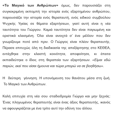
«Το
Μαγικό των Ανθρώπων»
όμως, δεν παρουσιάζει στη
συγκεκριμένη εκπομπή την ιστορία ενός εξαρτημένου ανθρώπου,
παρουσιάζει την ιστορία ενός θεραπευτή, ενός ειδικού συμβούλου
Ψυχικής Υγείας σε θέματα εξαρτήσεων, γιατί αυτή είναι η νέα
ταυτότητα του Γιώργου. Καμιά ταυτότητα δεν είναι παγιωμένη και
οριστικά κλεισμένη. Όλα είναι ανοιχτά σ’ ένα μέλλον που δεν
γνωρίζουμε ποτέ από πριν. Ο Γιώργος είναι πλέον θεραπευτής.
Πέρασε επιτυχώς όλη τη διαδικασία της απεξάρτησης στο ΚΕΘΕΑ,
εντάχθηκε στην κλειστή κοινότητα, αποφοίτησε, κι έπειτα
εκπαιδεύτηκε ο ίδιος στη θεραπεία των εξαρτήσεων.
«Είμαι εδώ
παρών, εκεί που είσαι ήμουνα και τώρα μπορώ να σε βοηθήσω».
H δεύτερη γέννηση. H υπονόμευση του θανάτου μέσα στη ζωή.
Το Μαγικό των Ανθρώπων.
Καλή επιτυχία στη νέα σου σταδιοδρομία Γιώργο και μην ξεχνάς:
Ένας πληγωμένος θεραπευτής είναι ένας άξιος θεραπευτής, ικανός
να αφουγκράζεται με ένα τρίτο αυτί την οδύνη του άλλου.