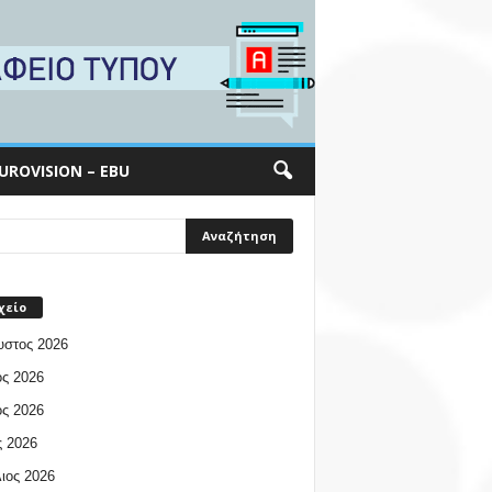
UROVISION – EBU
χείο
υστος 2026
ος 2026
ος 2026
 2026
ιος 2026