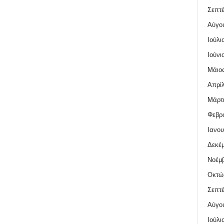
Σεπτέ
Αύγο
Ιούλι
Ιούνι
Μάιος
Απρίλ
Μάρτι
Φεβρο
Ιανου
Δεκέμ
Νοέμβ
Οκτώ
Σεπτέ
Αύγο
Ιούλι