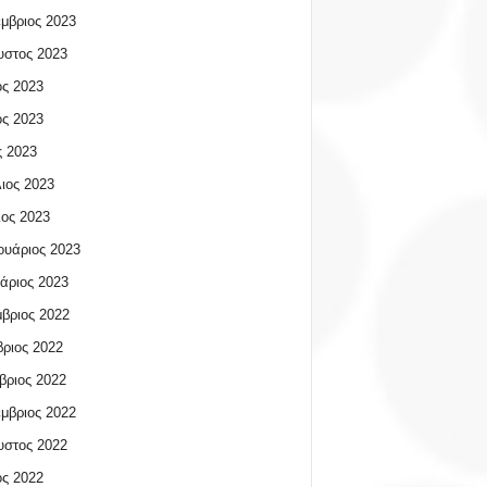
μβριος 2023
υστος 2023
ος 2023
ος 2023
 2023
ιος 2023
ος 2023
υάριος 2023
άριος 2023
βριος 2022
ριος 2022
βριος 2022
μβριος 2022
υστος 2022
ος 2022