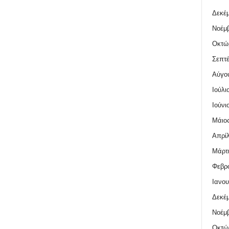
Δεκέμ
Νοέμβ
Οκτώ
Σεπτέ
Αύγο
Ιούλι
Ιούνι
Μάιος
Απρίλ
Μάρτι
Φεβρο
Ιανου
Δεκέμ
Νοέμβ
Οκτώ