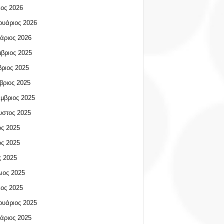
ος 2026
υάριος 2026
άριος 2026
βριος 2025
ριος 2025
βριος 2025
μβριος 2025
υστος 2025
ος 2025
ος 2025
 2025
ιος 2025
ος 2025
υάριος 2025
άριος 2025