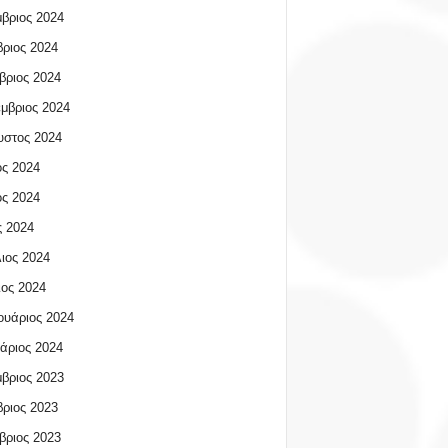
βριος 2024
ριος 2024
βριος 2024
μβριος 2024
υστος 2024
ος 2024
ος 2024
 2024
ιος 2024
ος 2024
υάριος 2024
άριος 2024
βριος 2023
ριος 2023
βριος 2023