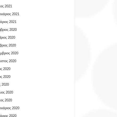
ος 2021
υάριος 2021
άριος 2021
βριος 2020
ριος 2020
βριος 2020
μβριος 2020
υστος 2020
ος 2020
ος 2020
 2020
ιος 2020
ος 2020
υάριος 2020
άριος 2020