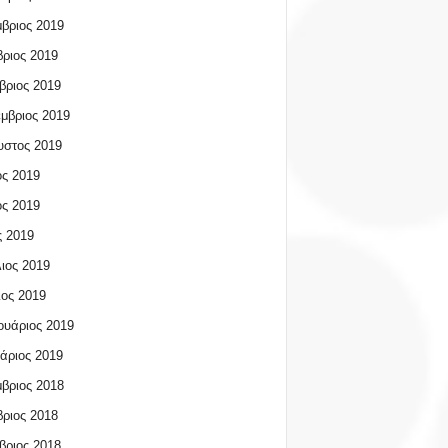
βριος 2019
ριος 2019
βριος 2019
μβριος 2019
υστος 2019
ος 2019
ος 2019
 2019
ιος 2019
ος 2019
υάριος 2019
άριος 2019
βριος 2018
ριος 2018
βριος 2018