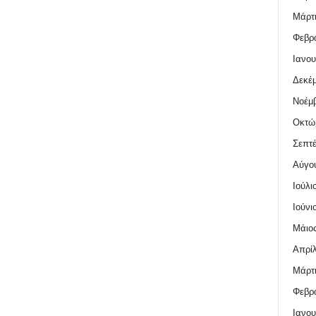
Μάρτι
Φεβρο
Ιανου
Δεκέμ
Νοέμβ
Οκτώ
Σεπτέ
Αύγο
Ιούλι
Ιούνι
Μάιος
Απρίλ
Μάρτι
Φεβρο
Ιανου