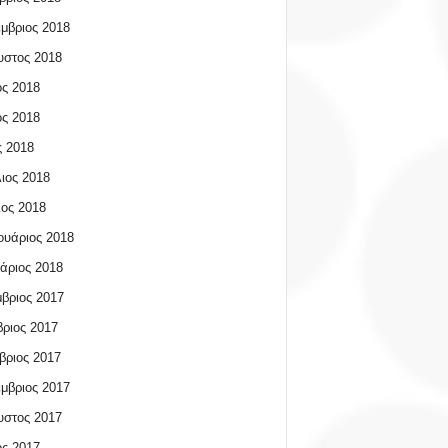
μβριος 2018
υστος 2018
ος 2018
ος 2018
 2018
ιος 2018
ος 2018
υάριος 2018
άριος 2018
βριος 2017
ριος 2017
βριος 2017
μβριος 2017
υστος 2017
ος 2017