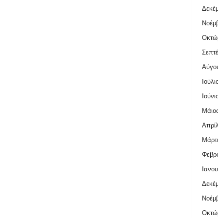
Δεκέμ
Νοέμβ
Οκτώ
Σεπτέ
Αύγο
Ιούλι
Ιούνι
Μάιος
Απρίλ
Μάρτι
Φεβρο
Ιανου
Δεκέμ
Νοέμβ
Οκτώ