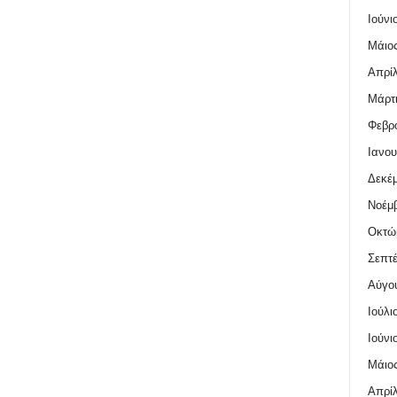
Ιούνι
Μάιος
Απρίλ
Μάρτι
Φεβρο
Ιανου
Δεκέμ
Νοέμβ
Οκτώ
Σεπτέ
Αύγο
Ιούλι
Ιούνι
Μάιος
Απρίλ