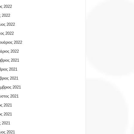
ος 2022
 2022
ιος 2022
ος 2022
υάριος 2022
άριος 2022
βριος 2021
ριος 2021
βριος 2021
μβριος 2021
υστος 2021
ος 2021
ος 2021
 2021
ιος 2021