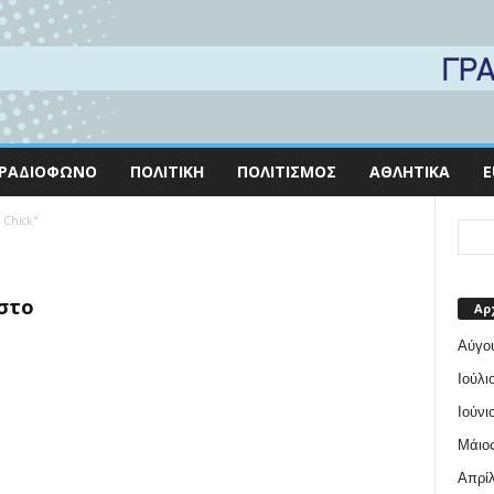
ΡΑΔΙΌΦΩΝΟ
ΠΟΛΙΤΙΚΉ
ΠΟΛΙΤΙΣΜΌΣ
ΑΘΛΗΤΙΚΆ
E
 Chick"
στο
Αρ
Αύγο
Ιούλι
Ιούνι
Μάιος
Απρίλ