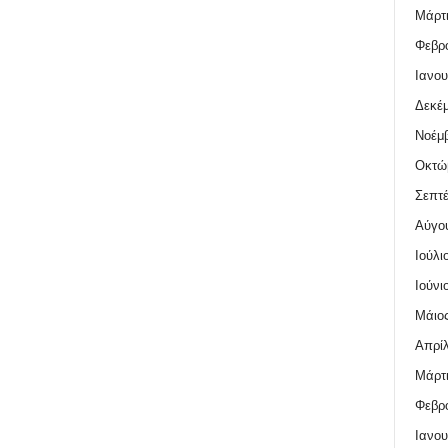
Μάρτι
Φεβρο
Ιανου
Δεκέμ
Νοέμβ
Οκτώ
Σεπτέ
Αύγο
Ιούλι
Ιούνι
Μάιος
Απρίλ
Μάρτι
Φεβρο
Ιανου