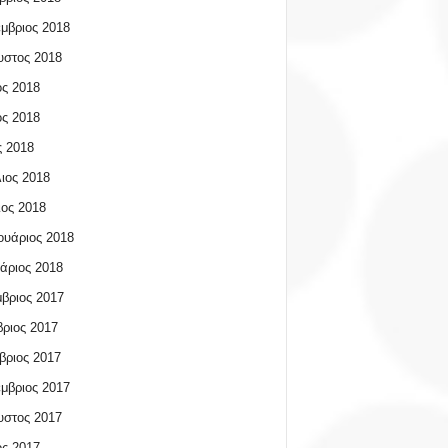
μβριος 2018
υστος 2018
ος 2018
ος 2018
 2018
ιος 2018
ος 2018
υάριος 2018
άριος 2018
βριος 2017
ριος 2017
βριος 2017
μβριος 2017
υστος 2017
ος 2017