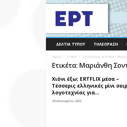
ΔΕΛΤΊΑ ΤΎΠΟΥ
ΤΗΛΕΌΡΑΣΗ
Αρχική
Ετικέτες
Δημοσιεύσεις με ετικέτες "Μαριά
Ετικέτα: Μαριάνθη Σον
Χιόνι έξω; ERTFLIX μέσα –
Τέσσερις ελληνικές μίνι σει
λογοτεχνίας για...
24 Ιανουαρίου 2022