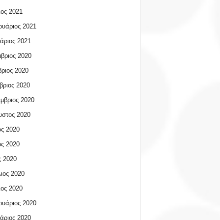
ος 2021
υάριος 2021
άριος 2021
βριος 2020
ριος 2020
βριος 2020
μβριος 2020
υστος 2020
ος 2020
ος 2020
 2020
ιος 2020
ος 2020
υάριος 2020
άριος 2020