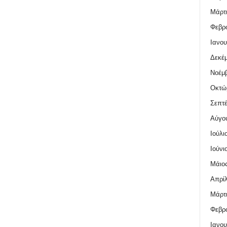
Μάρτι
Φεβρο
Ιανου
Δεκέμ
Νοέμβ
Οκτώ
Σεπτέ
Αύγο
Ιούλι
Ιούνι
Μάιος
Απρίλ
Μάρτι
Φεβρο
Ιανου