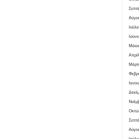
Σεπτέ
Αύγο
Ιούλι
Ιούνι
Μάιος
Απρίλ
Μάρτι
Φεβρο
Ιανου
Δεκέμ
Νοέμβ
Οκτώ
Σεπτέ
Αύγο
Ιούλι