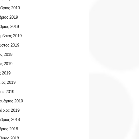
βριος 2019
ριος 2019
βριος 2019
μβριος 2019
υστος 2019
ος 2019
ος 2019
 2019
ιος 2019
ος 2019
υάριος 2019
άριος 2019
βριος 2018
ριος 2018
βριος 2018