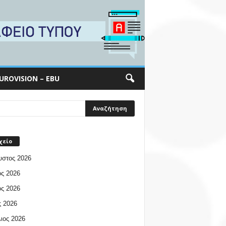
UROVISION – EBU
χείο
υστος 2026
ος 2026
ος 2026
 2026
ιος 2026