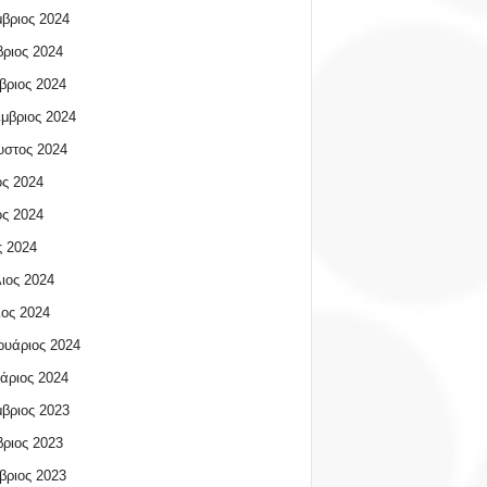
βριος 2024
ριος 2024
βριος 2024
μβριος 2024
υστος 2024
ος 2024
ος 2024
 2024
ιος 2024
ος 2024
υάριος 2024
άριος 2024
βριος 2023
ριος 2023
βριος 2023