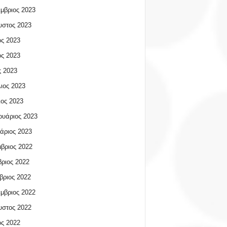
μβριος 2023
υστος 2023
ος 2023
ος 2023
 2023
ιος 2023
ος 2023
υάριος 2023
άριος 2023
βριος 2022
ριος 2022
βριος 2022
μβριος 2022
υστος 2022
ος 2022