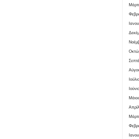
Μάρτι
Φεβρο
Ιανου
Δεκέμ
Νοέμβ
Οκτώ
Σεπτέ
Αύγο
Ιούλι
Ιούνι
Μάιος
Απρίλ
Μάρτι
Φεβρο
Ιανου