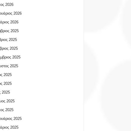
ος 2026
υάριος 2026
άριος 2026
βριος 2025
ριος 2025
βριος 2025
μβριος 2025
υστος 2025
ος 2025
ος 2025
 2025
ιος 2025
ος 2025
υάριος 2025
άριος 2025