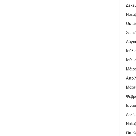
Δεκέμ
Νοέμβ
Οκτώ
Σεπτέ
Αύγο
Ιούλι
Ιούνι
Μάιος
Απρίλ
Μάρτι
Φεβρο
Ιανου
Δεκέμ
Νοέμβ
Οκτώ