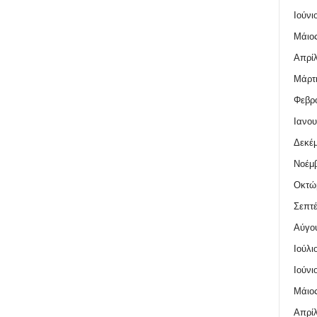
Ιούνι
Μάιος
Απρίλ
Μάρτι
Φεβρο
Ιανου
Δεκέμ
Νοέμβ
Οκτώ
Σεπτέ
Αύγο
Ιούλι
Ιούνι
Μάιος
Απρίλ