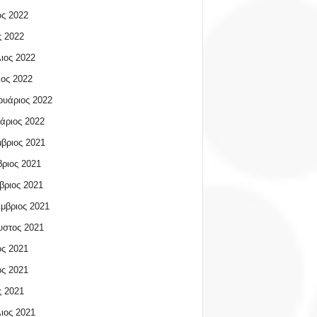
ος 2022
 2022
ιος 2022
ος 2022
υάριος 2022
άριος 2022
βριος 2021
ριος 2021
βριος 2021
μβριος 2021
υστος 2021
ος 2021
ος 2021
 2021
ιος 2021