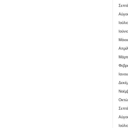
Σεπτέ
Αύγο
Ιούλι
Ιούνι
Μάιος
Απρίλ
Μάρτι
Φεβρο
Ιανου
Δεκέμ
Νοέμβ
Οκτώ
Σεπτέ
Αύγο
Ιούλι