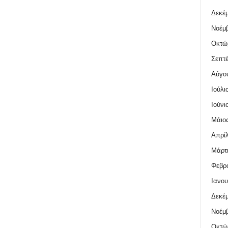
Δεκέμ
Νοέμβ
Οκτώ
Σεπτέ
Αύγο
Ιούλι
Ιούνι
Μάιος
Απρίλ
Μάρτι
Φεβρο
Ιανου
Δεκέμ
Νοέμβ
Οκτώ