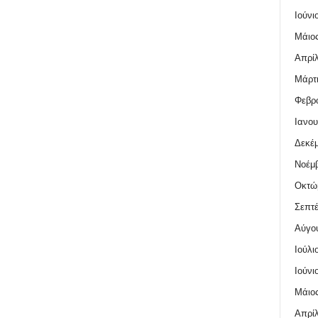
Ιούνι
Μάιος
Απρίλ
Μάρτι
Φεβρο
Ιανου
Δεκέμ
Νοέμβ
Οκτώ
Σεπτέ
Αύγο
Ιούλι
Ιούνι
Μάιος
Απρίλ