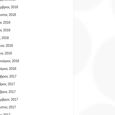
μβριος 2018
υστος 2018
ος 2018
ος 2018
 2018
ιος 2018
ος 2018
υάριος 2018
άριος 2018
βριος 2017
ριος 2017
βριος 2017
μβριος 2017
υστος 2017
ος 2017