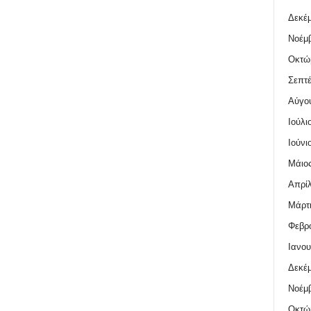
Δεκέμ
Νοέμβ
Οκτώ
Σεπτέ
Αύγο
Ιούλι
Ιούνι
Μάιος
Απρίλ
Μάρτι
Φεβρο
Ιανου
Δεκέμ
Νοέμβ
Οκτώ