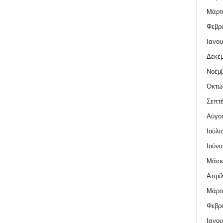
Μάρτι
Φεβρο
Ιανου
Δεκέμ
Νοέμβ
Οκτώ
Σεπτέ
Αύγο
Ιούλι
Ιούνι
Μάιος
Απρίλ
Μάρτι
Φεβρο
Ιανου