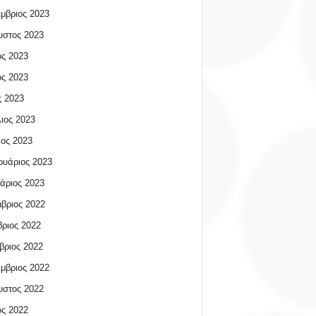
μβριος 2023
υστος 2023
ος 2023
ος 2023
 2023
ιος 2023
ος 2023
υάριος 2023
άριος 2023
βριος 2022
ριος 2022
βριος 2022
μβριος 2022
υστος 2022
ος 2022