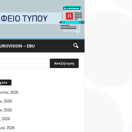
UROVISION – EBU
χείο
υστος 2026
ος 2026
ος 2026
 2026
ιος 2026