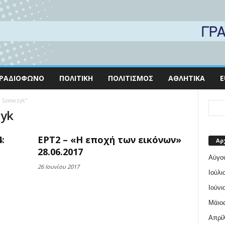
ΡΑΔΙΌΦΩΝΟ
ΠΟΛΙΤΙΚΉ
ΠΟΛΙΤΙΣΜΌΣ
ΑΘΛΗΤΙΚΆ
E
a Szewczyk"
zyk
:
ΕΡΤ2 – «Η εποχή των εικόνων»
Αρ
28.06.2017
Αύγο
26 Ιουνίου 2017
Ιούλι
Ιούνι
Μάιος
Απρίλ