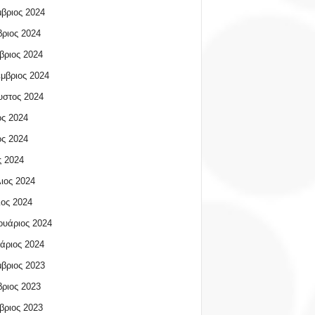
βριος 2024
ριος 2024
βριος 2024
μβριος 2024
υστος 2024
ος 2024
ος 2024
 2024
ιος 2024
ος 2024
υάριος 2024
άριος 2024
βριος 2023
ριος 2023
βριος 2023