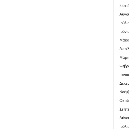
Σεπτέ
Αύγο
Ιούλι
Ιούνι
Μάιος
Απρίλ
Μάρτι
Φεβρο
Ιανου
Δεκέμ
Νοέμβ
Οκτώ
Σεπτέ
Αύγο
Ιούλι