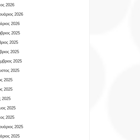
ος 2026
υάριος 2026
άριος 2026
βριος 2025
ριος 2025
βριος 2025
μβριος 2025
υστος 2025
ος 2025
ος 2025
 2025
ιος 2025
ος 2025
υάριος 2025
άριος 2025