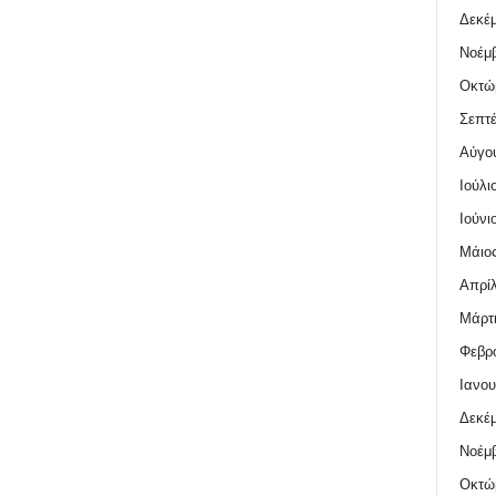
Δεκέμ
Νοέμβ
Οκτώ
Σεπτέ
Αύγο
Ιούλι
Ιούνι
Μάιος
Απρίλ
Μάρτι
Φεβρο
Ιανου
Δεκέμ
Νοέμβ
Οκτώ