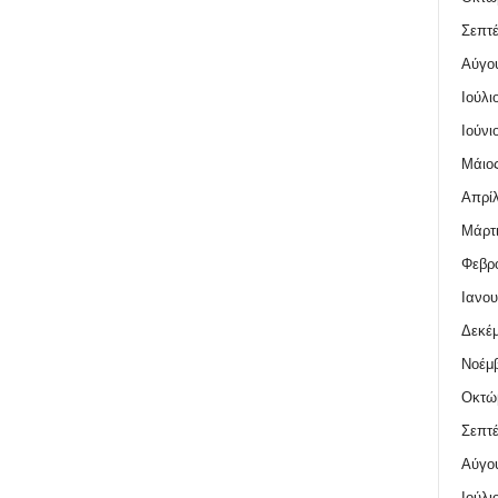
Σεπτέ
Αύγο
Ιούλι
Ιούνι
Μάιος
Απρίλ
Μάρτι
Φεβρο
Ιανου
Δεκέμ
Νοέμβ
Οκτώ
Σεπτέ
Αύγο
Ιούλι