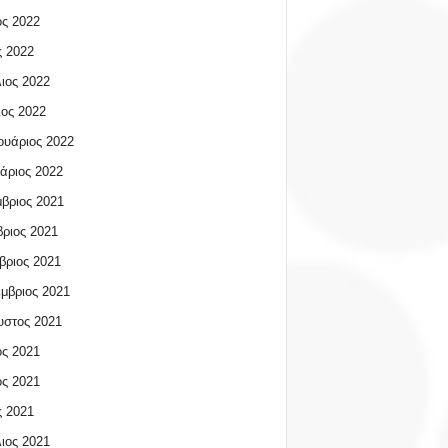
ος 2022
 2022
ιος 2022
ος 2022
υάριος 2022
άριος 2022
βριος 2021
ριος 2021
βριος 2021
μβριος 2021
υστος 2021
ος 2021
ος 2021
 2021
ιος 2021