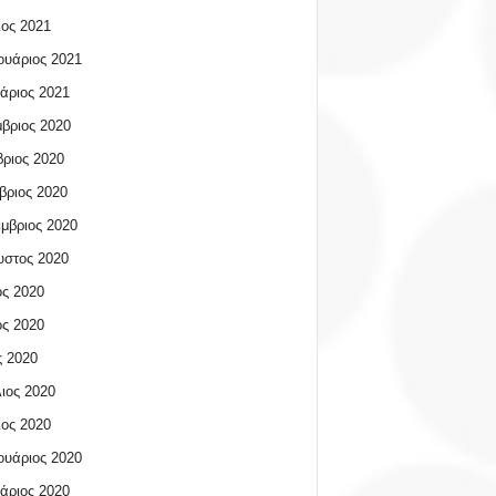
ος 2021
υάριος 2021
άριος 2021
βριος 2020
ριος 2020
βριος 2020
μβριος 2020
υστος 2020
ος 2020
ος 2020
 2020
ιος 2020
ος 2020
υάριος 2020
άριος 2020