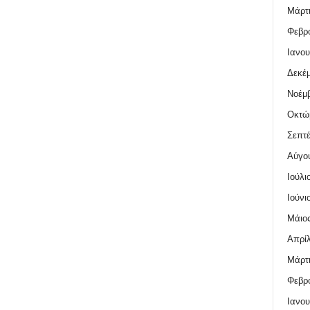
Μάρτι
Φεβρο
Ιανου
Δεκέμ
Νοέμβ
Οκτώ
Σεπτέ
Αύγο
Ιούλι
Ιούνι
Μάιος
Απρίλ
Μάρτι
Φεβρο
Ιανου