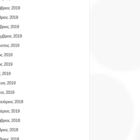
βριος 2019
ριος 2019
βριος 2019
μβριος 2019
υστος 2019
ος 2019
ος 2019
 2019
ιος 2019
ος 2019
υάριος 2019
άριος 2019
βριος 2018
ριος 2018
βριος 2018