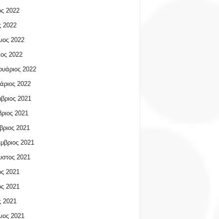
ος 2022
 2022
ιος 2022
ος 2022
υάριος 2022
άριος 2022
βριος 2021
ριος 2021
βριος 2021
μβριος 2021
υστος 2021
ος 2021
ος 2021
 2021
ιος 2021