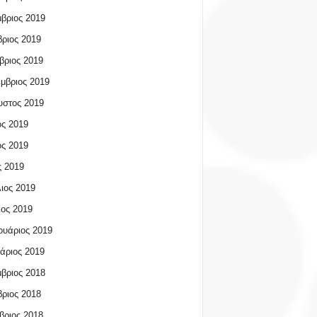
βριος 2019
ριος 2019
βριος 2019
μβριος 2019
υστος 2019
ος 2019
ος 2019
 2019
ιος 2019
ος 2019
υάριος 2019
άριος 2019
βριος 2018
ριος 2018
βριος 2018