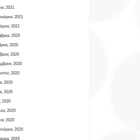
ος 2021
υάριος 2021
άριος 2021
βριος 2020
ριος 2020
βριος 2020
μβριος 2020
υστος 2020
ος 2020
ος 2020
 2020
ιος 2020
ος 2020
υάριος 2020
άριος 2020