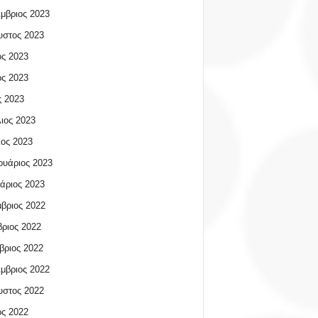
μβριος 2023
υστος 2023
ος 2023
ος 2023
 2023
ιος 2023
ος 2023
υάριος 2023
άριος 2023
βριος 2022
ριος 2022
βριος 2022
μβριος 2022
υστος 2022
ος 2022