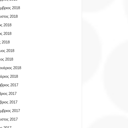
μβριος 2018
υστος 2018
ος 2018
ος 2018
 2018
ιος 2018
ος 2018
υάριος 2018
άριος 2018
βριος 2017
ριος 2017
βριος 2017
μβριος 2017
υστος 2017
ος 2017