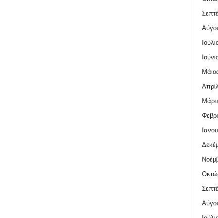
Σεπτέ
Αύγο
Ιούλι
Ιούνι
Μάιος
Απρίλ
Μάρτι
Φεβρο
Ιανου
Δεκέμ
Νοέμβ
Οκτώ
Σεπτέ
Αύγο
Ιούλι