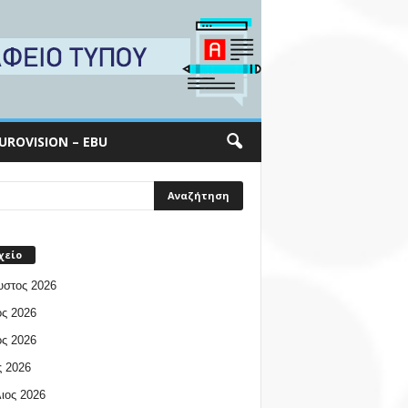
UROVISION – EBU
χείο
υστος 2026
ος 2026
ος 2026
 2026
ιος 2026