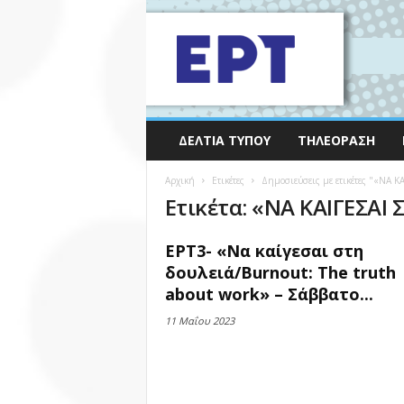
ΔΕΛΤΊΑ ΤΎΠΟΥ
ΤΗΛΕΌΡΑΣΗ
Αρχική
Ετικέτες
Δημοσιεύσεις με ετικέτες "«ΝΑ 
Ετικέτα: «ΝΑ ΚΑΙΓΕΣΑΙ
ΕΡΤ3- «Να καίγεσαι στη
δουλειά/Burnout: The truth
about work» – Σάββατο...
11 Μαΐου 2023