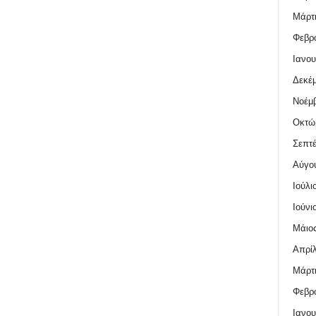
Μάρτι
Φεβρο
Ιανου
Δεκέμ
Νοέμβ
Οκτώ
Σεπτέ
Αύγο
Ιούλι
Ιούνι
Μάιος
Απρίλ
Μάρτι
Φεβρο
Ιανου