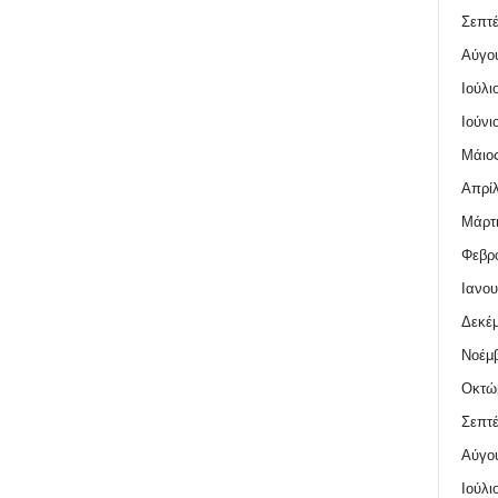
Σεπτέ
Αύγο
Ιούλι
Ιούνι
Μάιος
Απρίλ
Μάρτι
Φεβρο
Ιανου
Δεκέμ
Νοέμβ
Οκτώ
Σεπτέ
Αύγο
Ιούλι