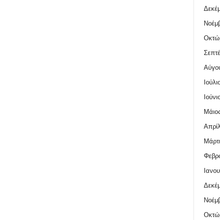
Δεκέμ
Νοέμβ
Οκτώ
Σεπτέ
Αύγο
Ιούλι
Ιούνι
Μάιος
Απρίλ
Μάρτι
Φεβρο
Ιανου
Δεκέμ
Νοέμβ
Οκτώ