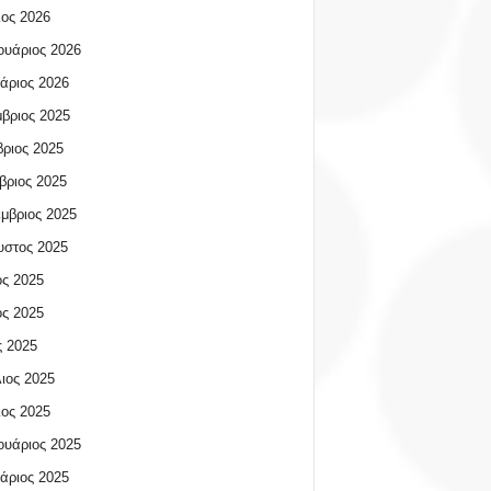
ος 2026
υάριος 2026
άριος 2026
βριος 2025
ριος 2025
βριος 2025
μβριος 2025
υστος 2025
ος 2025
ος 2025
 2025
ιος 2025
ος 2025
υάριος 2025
άριος 2025