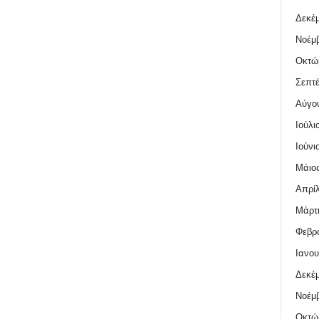
Δεκέμ
Νοέμβ
Οκτώ
Σεπτέ
Αύγο
Ιούλι
Ιούνι
Μάιος
Απρίλ
Μάρτι
Φεβρο
Ιανου
Δεκέμ
Νοέμβ
Οκτώ