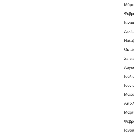
Μάρτι
Φεβρο
Ιανου
Δεκέμ
Νοέμβ
Οκτώ
Σεπτέ
Αύγο
Ιούλι
Ιούνι
Μάιος
Απρίλ
Μάρτι
Φεβρο
Ιανου