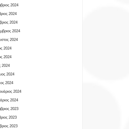
βριος 2024
ριος 2024
βριος 2024
μβριος 2024
υστος 2024
ος 2024
ος 2024
 2024
ιος 2024
ος 2024
υάριος 2024
άριος 2024
βριος 2023
ριος 2023
βριος 2023