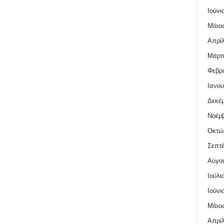
Ιούνι
Μάιος
Απρίλ
Μάρτι
Φεβρο
Ιανου
Δεκέμ
Νοέμβ
Οκτώ
Σεπτέ
Αύγο
Ιούλι
Ιούνι
Μάιος
Απρίλ