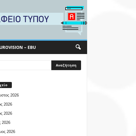
UROVISION – EBU
χείο
υστος 2026
ος 2026
ος 2026
 2026
ιος 2026