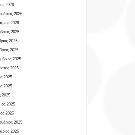
ος 2026
υάριος 2026
άριος 2026
βριος 2025
ριος 2025
βριος 2025
μβριος 2025
υστος 2025
ος 2025
ος 2025
 2025
ιος 2025
ος 2025
υάριος 2025
άριος 2025