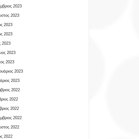
μβριος 2023
υστος 2023
ος 2023
ος 2023
 2023
ιος 2023
ος 2023
υάριος 2023
άριος 2023
βριος 2022
ριος 2022
βριος 2022
μβριος 2022
υστος 2022
ος 2022