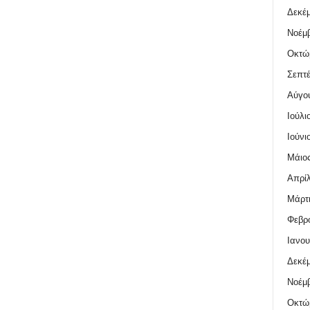
Δεκέμ
Νοέμβ
Οκτώ
Σεπτέ
Αύγο
Ιούλι
Ιούνι
Μάιος
Απρίλ
Μάρτι
Φεβρο
Ιανου
Δεκέμ
Νοέμβ
Οκτώ