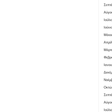
Σεπτέ
Αύγο
Ιούλι
Ιούνι
Μάιος
Απρίλ
Μάρτι
Φεβρο
Ιανου
Δεκέμ
Νοέμβ
Οκτώ
Σεπτέ
Αύγο
Ιούλι