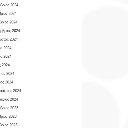
βριος 2024
ριος 2024
βριος 2024
μβριος 2024
υστος 2024
ος 2024
ος 2024
 2024
ιος 2024
ος 2024
υάριος 2024
άριος 2024
βριος 2023
ριος 2023
βριος 2023