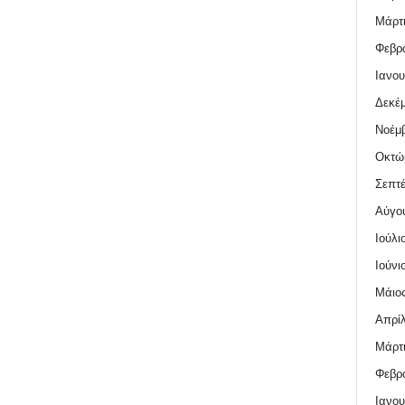
Μάρτι
Φεβρο
Ιανου
Δεκέμ
Νοέμβ
Οκτώ
Σεπτέ
Αύγο
Ιούλι
Ιούνι
Μάιος
Απρίλ
Μάρτι
Φεβρο
Ιανου