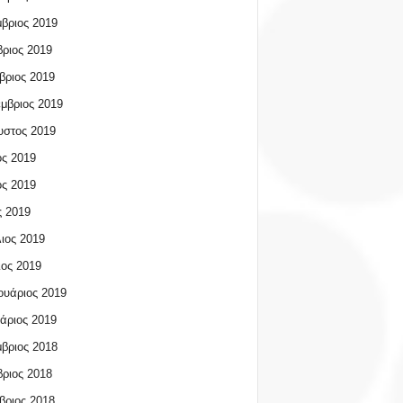
βριος 2019
ριος 2019
βριος 2019
μβριος 2019
υστος 2019
ος 2019
ος 2019
 2019
ιος 2019
ος 2019
υάριος 2019
άριος 2019
βριος 2018
ριος 2018
βριος 2018