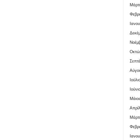
Μάρτι
Φεβρο
Ιανου
Δεκέμ
Νοέμβ
Οκτώ
Σεπτέ
Αύγο
Ιούλι
Ιούνι
Μάιος
Απρίλ
Μάρτι
Φεβρο
Ιανου