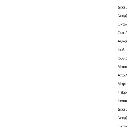
Δεκέμ
Νοέμβ
Οκτώ
Σεπτέ
Αύγο
Ιούλι
Ιούνι
Μάιος
Απρίλ
Μάρτι
Φεβρο
Ιανου
Δεκέμ
Νοέμβ
Οκτώ