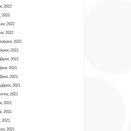
ος 2022
 2022
ιος 2022
ος 2022
υάριος 2022
άριος 2022
βριος 2021
ριος 2021
βριος 2021
μβριος 2021
υστος 2021
ος 2021
ος 2021
 2021
ιος 2021