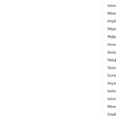
Ιούνι
Μάιος
Απρίλ
Μάρτι
Φεβρο
Ιανου
Δεκέμ
Νοέμβ
Οκτώ
Σεπτέ
Αύγο
Ιούλι
Ιούνι
Μάιος
Απρίλ