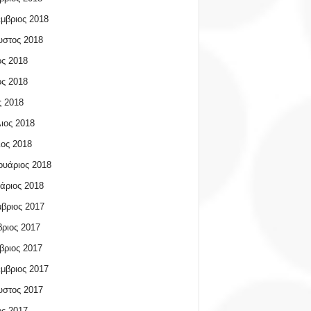
μβριος 2018
υστος 2018
ος 2018
ος 2018
 2018
ιος 2018
ος 2018
υάριος 2018
άριος 2018
βριος 2017
ριος 2017
βριος 2017
μβριος 2017
υστος 2017
ος 2017