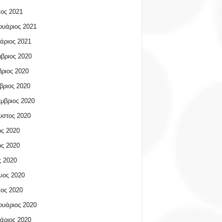
ος 2021
υάριος 2021
άριος 2021
βριος 2020
ριος 2020
βριος 2020
μβριος 2020
υστος 2020
ος 2020
ος 2020
 2020
ιος 2020
ος 2020
υάριος 2020
άριος 2020