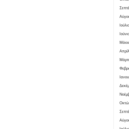
Σεπτέ
Αύγο
Ιούλι
Ιούνι
Μάιος
Απρίλ
Μάρτι
Φεβρο
Ιανου
Δεκέμ
Νοέμβ
Οκτώ
Σεπτέ
Αύγο
Ιούλι