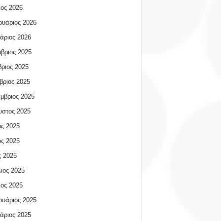
ος 2026
υάριος 2026
άριος 2026
βριος 2025
ριος 2025
βριος 2025
μβριος 2025
υστος 2025
ος 2025
ος 2025
 2025
ιος 2025
ος 2025
υάριος 2025
άριος 2025