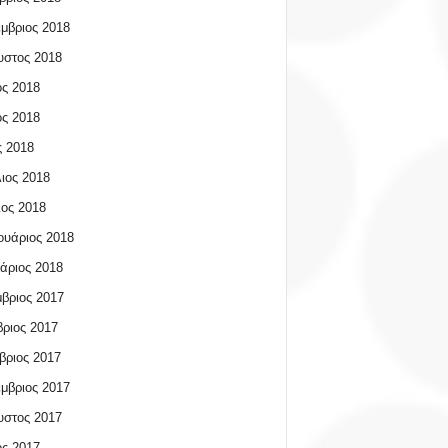
μβριος 2018
υστος 2018
ος 2018
ος 2018
 2018
ιος 2018
ος 2018
υάριος 2018
άριος 2018
βριος 2017
ριος 2017
βριος 2017
μβριος 2017
υστος 2017
ος 2017