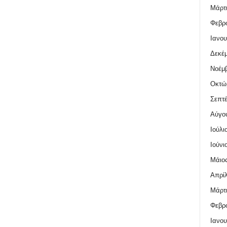
Μάρτι
Φεβρο
Ιανου
Δεκέμ
Νοέμβ
Οκτώ
Σεπτέ
Αύγο
Ιούλι
Ιούνι
Μάιος
Απρίλ
Μάρτι
Φεβρο
Ιανου