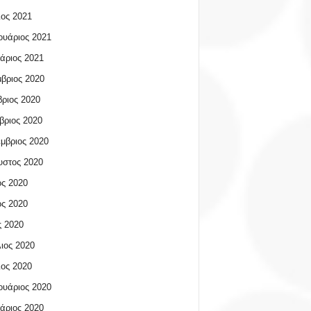
ος 2021
υάριος 2021
άριος 2021
βριος 2020
ριος 2020
βριος 2020
μβριος 2020
υστος 2020
ος 2020
ος 2020
 2020
ιος 2020
ος 2020
υάριος 2020
άριος 2020