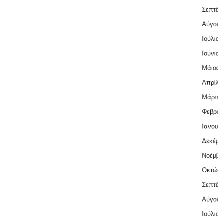
Σεπτέ
Αύγο
Ιούλι
Ιούνι
Μάιος
Απρίλ
Μάρτι
Φεβρο
Ιανου
Δεκέμ
Νοέμβ
Οκτώ
Σεπτέ
Αύγο
Ιούλι