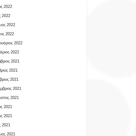
ος 2022
 2022
ιος 2022
ος 2022
υάριος 2022
άριος 2022
βριος 2021
ριος 2021
βριος 2021
μβριος 2021
υστος 2021
ος 2021
ος 2021
 2021
ιος 2021