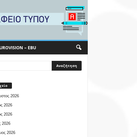
UROVISION – EBU
χείο
υστος 2026
ος 2026
ος 2026
 2026
ιος 2026