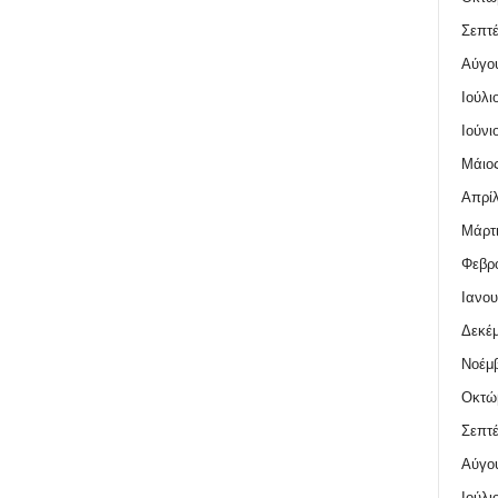
Σεπτέ
Αύγο
Ιούλι
Ιούνι
Μάιος
Απρίλ
Μάρτι
Φεβρο
Ιανου
Δεκέμ
Νοέμβ
Οκτώ
Σεπτέ
Αύγο
Ιούλι