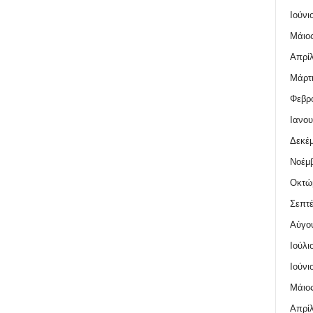
Ιούνι
Μάιος
Απρίλ
Μάρτι
Φεβρο
Ιανου
Δεκέμ
Νοέμβ
Οκτώ
Σεπτέ
Αύγο
Ιούλι
Ιούνι
Μάιος
Απρίλ