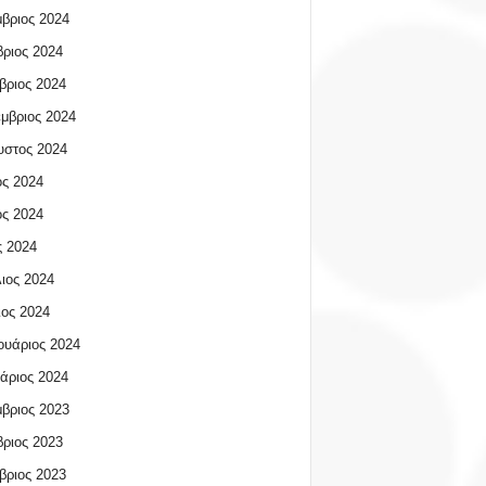
βριος 2024
ριος 2024
βριος 2024
μβριος 2024
υστος 2024
ος 2024
ος 2024
 2024
ιος 2024
ος 2024
υάριος 2024
άριος 2024
βριος 2023
ριος 2023
βριος 2023