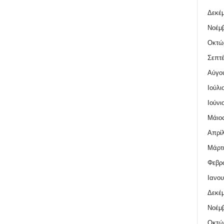
Δεκέμ
Νοέμβ
Οκτώ
Σεπτέ
Αύγο
Ιούλι
Ιούνι
Μάιος
Απρίλ
Μάρτι
Φεβρο
Ιανου
Δεκέμ
Νοέμβ
Οκτώ