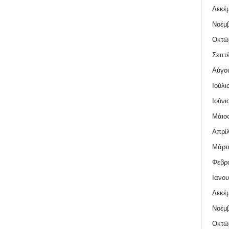
Δεκέμ
Νοέμβ
Οκτώ
Σεπτέ
Αύγο
Ιούλι
Ιούνι
Μάιος
Απρίλ
Μάρτι
Φεβρο
Ιανου
Δεκέμ
Νοέμβ
Οκτώ