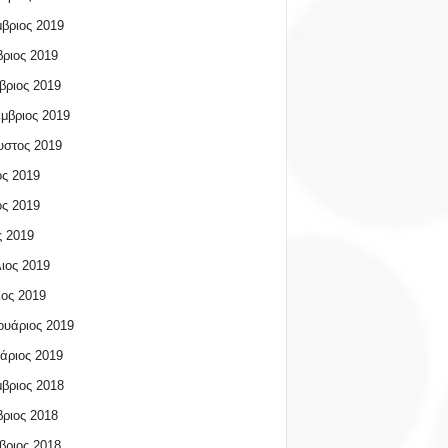
βριος 2019
ριος 2019
βριος 2019
μβριος 2019
υστος 2019
ος 2019
ος 2019
 2019
ιος 2019
ος 2019
υάριος 2019
άριος 2019
βριος 2018
ριος 2018
βριος 2018