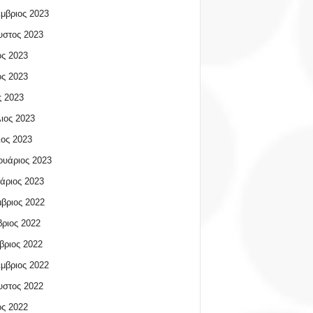
μβριος 2023
υστος 2023
ος 2023
ος 2023
 2023
ιος 2023
ος 2023
υάριος 2023
άριος 2023
βριος 2022
ριος 2022
βριος 2022
μβριος 2022
υστος 2022
ος 2022