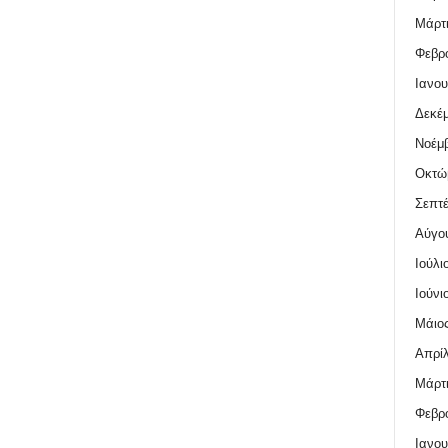
Μάρτι
Φεβρο
Ιανου
Δεκέμ
Νοέμβ
Οκτώ
Σεπτέ
Αύγο
Ιούλι
Ιούνι
Μάιος
Απρίλ
Μάρτι
Φεβρο
Ιανου