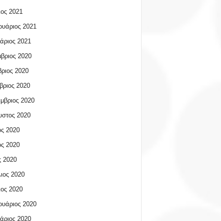
ος 2021
υάριος 2021
άριος 2021
βριος 2020
ριος 2020
βριος 2020
μβριος 2020
υστος 2020
ος 2020
ος 2020
 2020
ιος 2020
ος 2020
υάριος 2020
άριος 2020