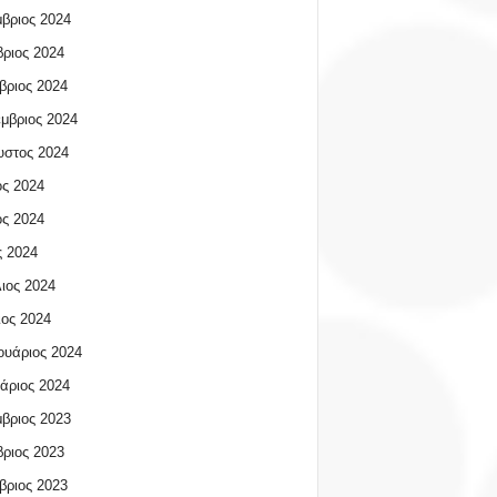
βριος 2024
ριος 2024
βριος 2024
μβριος 2024
υστος 2024
ος 2024
ος 2024
 2024
ιος 2024
ος 2024
υάριος 2024
άριος 2024
βριος 2023
ριος 2023
βριος 2023