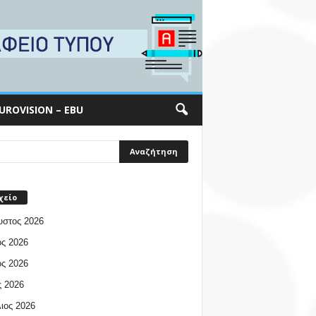
UROVISION – EBU
χείο
υστος 2026
ος 2026
ος 2026
 2026
ιος 2026