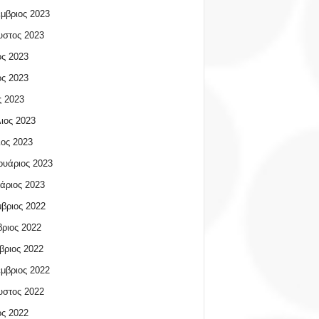
μβριος 2023
υστος 2023
ος 2023
ος 2023
 2023
ιος 2023
ος 2023
υάριος 2023
άριος 2023
βριος 2022
ριος 2022
βριος 2022
μβριος 2022
υστος 2022
ος 2022