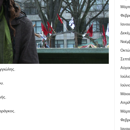
Μάρτι
Φεβρο
Ιανου
Δεκέμ
Νοέμβ
Οκτώ
Σεπτέ
Αύγο
γγιώλης.
Ιούλι
υ.
Ιούνι
Μάιος
λής.
Απρίλ
ράγκος.
Μάρτι
Φεβρο
Ιανου