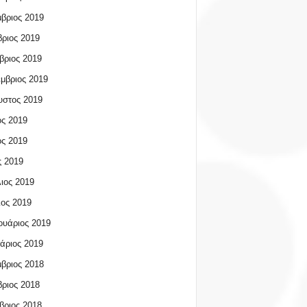
βριος 2019
ριος 2019
βριος 2019
μβριος 2019
υστος 2019
ος 2019
ος 2019
 2019
ιος 2019
ος 2019
υάριος 2019
άριος 2019
βριος 2018
ριος 2018
βριος 2018