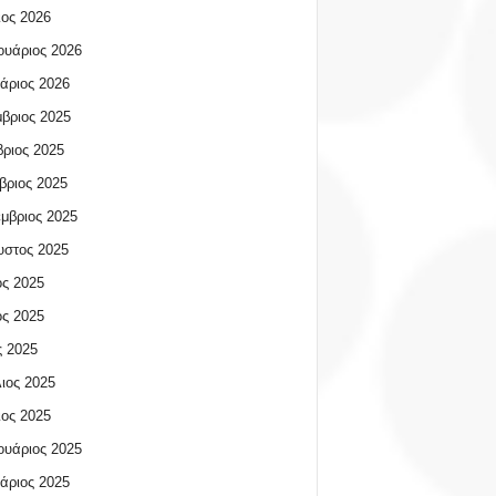
ος 2026
υάριος 2026
άριος 2026
βριος 2025
ριος 2025
βριος 2025
μβριος 2025
υστος 2025
ος 2025
ος 2025
 2025
ιος 2025
ος 2025
υάριος 2025
άριος 2025