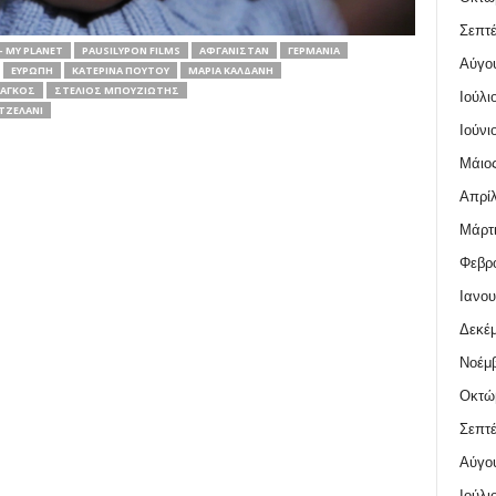
Σεπτέ
- MY PLANET
PAUSILYPON FILMS
ΑΦΓΑΝΙΣΤΆΝ
ΓΕΡΜΑΝΊΑ
Αύγο
ΕΥΡΏΠΗ
ΚΑΤΕΡΊΝΑ ΠΟΎΤΟΥ
ΜΑΡΊΑ ΚΑΛΔΆΝΗ
ΡΆΓΚΟΣ
ΣΤΈΛΙΟΣ ΜΠΟΥΖΙΏΤΗΣ
Ιούλι
ΤΖΕΛΑΝΊ
Ιούνι
Μάιος
Απρίλ
Μάρτι
Φεβρο
Ιανου
Δεκέμ
Νοέμβ
Οκτώ
Σεπτέ
Αύγο
Ιούλι