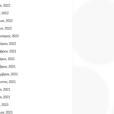
ος 2022
 2022
ιος 2022
ος 2022
υάριος 2022
άριος 2022
βριος 2021
ριος 2021
βριος 2021
μβριος 2021
υστος 2021
ος 2021
ος 2021
 2021
ιος 2021