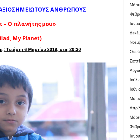
Μάρτι
 ΑΞΙΟΣΗΜΕΙΩΤΟΥΣ ΑΝΘΡΩΠΟΥΣ
Φεβρο
 – Ο πλανήτης μου»
Ιανου
Δεκέμ
ilad, My Planet)
Νοέμβ
: Τετάρτη 6 Μαρτίου 2019, στις 20:30
Οκτώ
Σεπτέ
Αύγο
Ιούλι
Ιούνι
Μάιος
Απρίλ
Μάρτι
Φεβρο
Ιανου