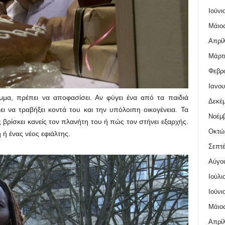
Ιούνι
Μάιος
Απρίλ
Μάρτι
Φεβρο
Ιανου
ημμα, πρέπει να αποφασίσει. Αν φύγει ένα από τα παιδιά
Δεκέμ
ι να τραβήξει κοντά του και την υπόλοιπη οικογένεια. Τα
Νοέμβ
 βρίσκει κανείς τον πλανήτη του ή πώς τον στήνει εξαρχής.
Οκτώ
 ή ένας νέος εφιάλτης.
Σεπτέ
Αύγο
Ιούλι
Ιούνι
Μάιος
Απρίλ