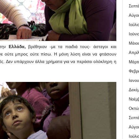
Σεπτέ
Αύγο
Ιούλι
Ιούνι
Μάιος
την
Ελλάδα,
βρέθηκαν -με τα παιδιά τους- άστεγοι και
Απρίλ
νε ούτε μπρος ούτε πίσω. Η μόνη λύση είναι να φτάσουν
τές. Δεν υπάρχουν άλλα χρήματα για να περάσει ολόκληρη η
Μάρτι
Φεβρο
Ιανου
Δεκέμ
Νοέμβ
Οκτώ
Σεπτέ
Αύγο
Ιούλι