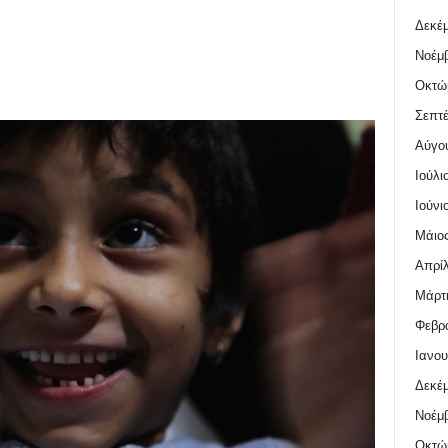
Δεκέμ
Νοέμβ
Οκτώ
Σεπτέ
Αύγο
Ιούλι
Ιούνι
Μάιος
Απρίλ
Μάρτι
Φεβρο
Ιανου
Δεκέμ
Νοέμβ
Οκτώ