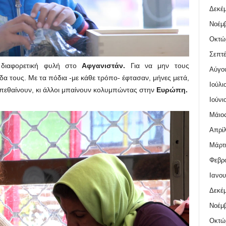
Δεκέμ
Νοέμβ
Οκτώ
Σεπτέ
 διαφορετική φυλή στο
Αφγανιστάν.
Για να μην τους
Αύγο
α τους. Με τα πόδια -με κάθε τρόπο- έφτασαν, μήνες μετά,
Ιούλι
, πεθαίνουν, κι άλλοι μπαίνουν κολυμπώντας στην
Ευρώπη.
Ιούνι
Μάιος
Απρίλ
Μάρτι
Φεβρο
Ιανου
Δεκέμ
Νοέμβ
Οκτώ