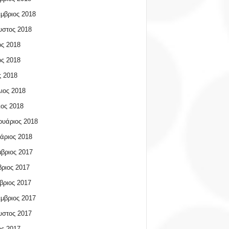
μβριος 2018
υστος 2018
ος 2018
ος 2018
 2018
ιος 2018
ος 2018
υάριος 2018
άριος 2018
βριος 2017
ριος 2017
βριος 2017
μβριος 2017
υστος 2017
ος 2017