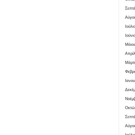
Σεπτέ
Αύγο
Ιούλι
Ιούνι
Μάιος
Απρίλ
Μάρτι
Φεβρο
Ιανου
Δεκέμ
Νοέμβ
Οκτώ
Σεπτέ
Αύγο
Ιούλι