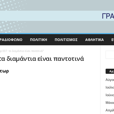
ΡΑΔΙΌΦΩΝΟ
ΠΟΛΙΤΙΚΉ
ΠΟΛΙΤΙΣΜΌΣ
ΑΘΛΗΤΙΚΆ
E
ρ 007: τα διαμάντια είναι παντοτινά"
τα διαμάντια είναι παντοτινά
κτωρ
Αρ
Αύγο
Ιούλι
Ιούνι
Μάιος
Απρίλ