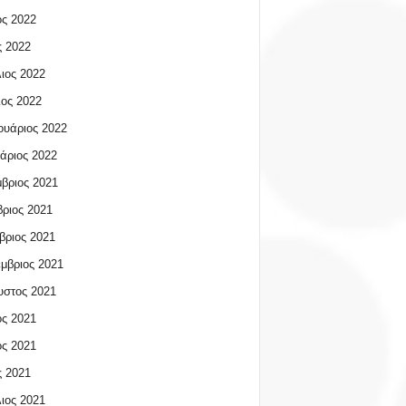
ος 2022
 2022
ιος 2022
ος 2022
υάριος 2022
άριος 2022
βριος 2021
ριος 2021
βριος 2021
μβριος 2021
υστος 2021
ος 2021
ος 2021
 2021
ιος 2021