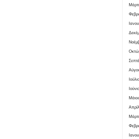
Μάρτι
Φεβρο
Ιανου
Δεκέμ
Νοέμβ
Οκτώ
Σεπτέ
Αύγο
Ιούλι
Ιούνι
Μάιος
Απρίλ
Μάρτι
Φεβρο
Ιανου