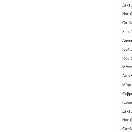
Δεκέμ
Νοέμβ
Οκτώ
Σεπτέ
Αύγο
Ιούλι
Ιούνι
Μάιος
Απρίλ
Μάρτι
Φεβρο
Ιανου
Δεκέμ
Νοέμβ
Οκτώ