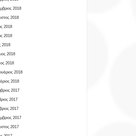
μβριος 2018
υστος 2018
ος 2018
ος 2018
 2018
ιος 2018
ος 2018
υάριος 2018
άριος 2018
βριος 2017
ριος 2017
βριος 2017
μβριος 2017
υστος 2017
ος 2017