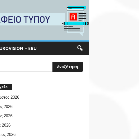
UROVISION – EBU
χείο
υστος 2026
ος 2026
ος 2026
 2026
ιος 2026