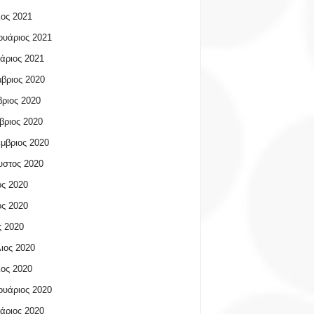
ος 2021
υάριος 2021
άριος 2021
βριος 2020
ριος 2020
βριος 2020
μβριος 2020
υστος 2020
ος 2020
ος 2020
 2020
ιος 2020
ος 2020
υάριος 2020
άριος 2020