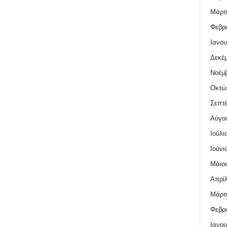
Μάρτι
Φεβρο
Ιανου
Δεκέμ
Νοέμβ
Οκτώ
Σεπτέ
Αύγο
Ιούλι
Ιούνι
Μάιος
Απρίλ
Μάρτι
Φεβρο
Ιανου