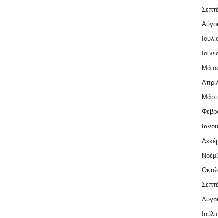
Σεπτέ
Αύγο
Ιούλι
Ιούνι
Μάιος
Απρίλ
Μάρτι
Φεβρο
Ιανου
Δεκέμ
Νοέμβ
Οκτώ
Σεπτέ
Αύγο
Ιούλι