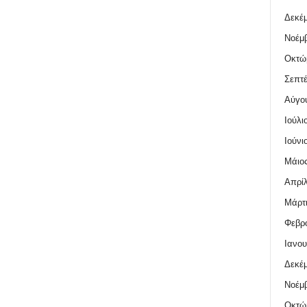
Δεκέμ
Νοέμβ
Οκτώ
Σεπτέ
Αύγο
Ιούλι
Ιούνι
Μάιος
Απρίλ
Μάρτι
Φεβρο
Ιανου
Δεκέμ
Νοέμβ
Οκτώ