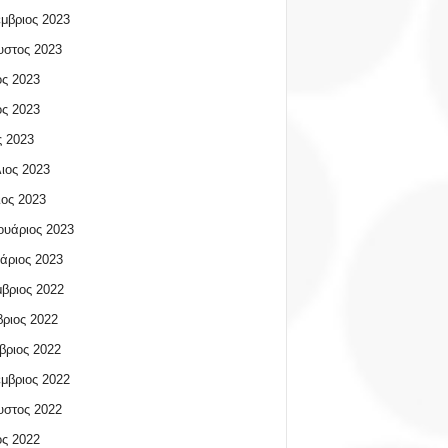
μβριος 2023
υστος 2023
ος 2023
ος 2023
 2023
ιος 2023
ος 2023
υάριος 2023
άριος 2023
βριος 2022
ριος 2022
βριος 2022
μβριος 2022
υστος 2022
ος 2022