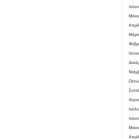
Ιούνι
Μάιος
Απρίλ
Μάρτι
Φεβρο
Ιανου
Δεκέμ
Νοέμβ
Οκτώ
Σεπτέ
Αύγο
Ιούλι
Ιούνι
Μάιος
Απρίλ