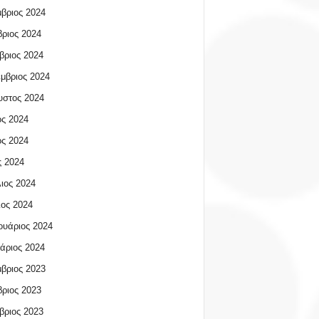
βριος 2024
ριος 2024
βριος 2024
μβριος 2024
υστος 2024
ος 2024
ος 2024
 2024
ιος 2024
ος 2024
υάριος 2024
άριος 2024
βριος 2023
ριος 2023
βριος 2023