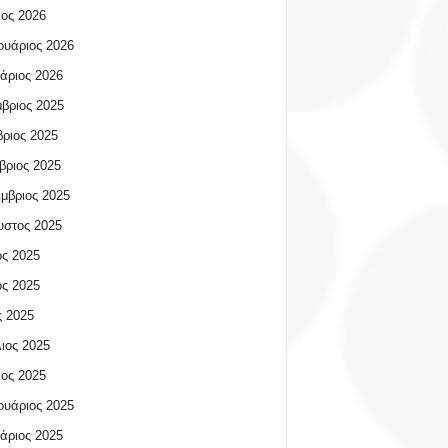
ος 2026
υάριος 2026
άριος 2026
βριος 2025
ριος 2025
βριος 2025
μβριος 2025
υστος 2025
ος 2025
ος 2025
 2025
ιος 2025
ος 2025
υάριος 2025
άριος 2025