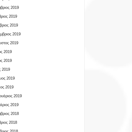
βριος 2019
ριος 2019
βριος 2019
μβριος 2019
υστος 2019
ος 2019
ος 2019
 2019
ιος 2019
ος 2019
υάριος 2019
άριος 2019
βριος 2018
ριος 2018
βριος 2018