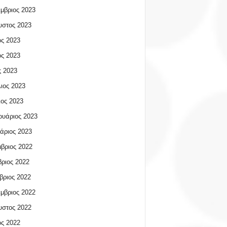
μβριος 2023
υστος 2023
ος 2023
ος 2023
 2023
ιος 2023
ος 2023
υάριος 2023
άριος 2023
βριος 2022
ριος 2022
βριος 2022
μβριος 2022
υστος 2022
ος 2022