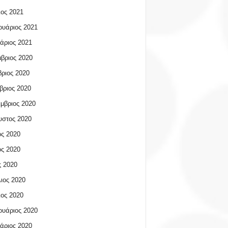
ος 2021
υάριος 2021
άριος 2021
βριος 2020
ριος 2020
βριος 2020
μβριος 2020
υστος 2020
ος 2020
ος 2020
 2020
ιος 2020
ος 2020
υάριος 2020
άριος 2020