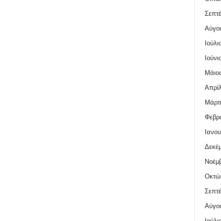
Σεπτέ
Αύγο
Ιούλι
Ιούνι
Μάιος
Απρίλ
Μάρτι
Φεβρο
Ιανου
Δεκέμ
Νοέμβ
Οκτώ
Σεπτέ
Αύγο
Ιούλι