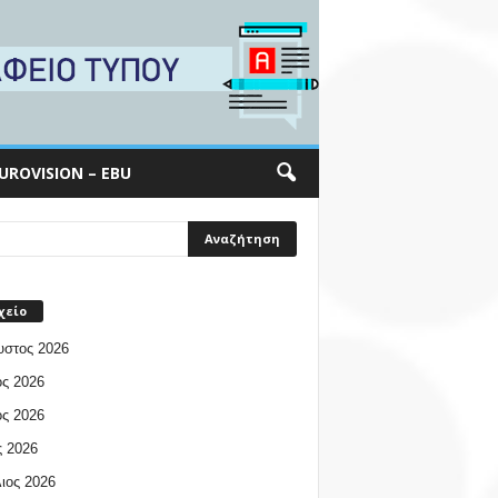
UROVISION – EBU
χείο
υστος 2026
ος 2026
ος 2026
 2026
ιος 2026