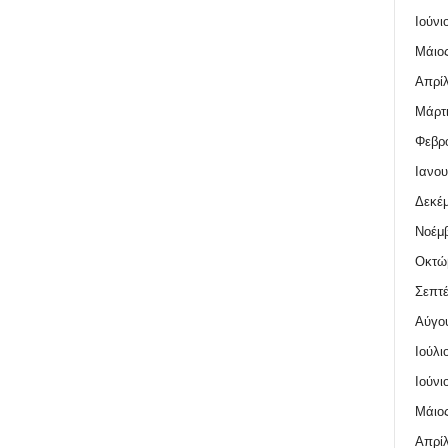
Ιούνι
Μάιος
Απρίλ
Μάρτι
Φεβρο
Ιανου
Δεκέμ
Νοέμβ
Οκτώ
Σεπτέ
Αύγο
Ιούλι
Ιούνι
Μάιος
Απρίλ