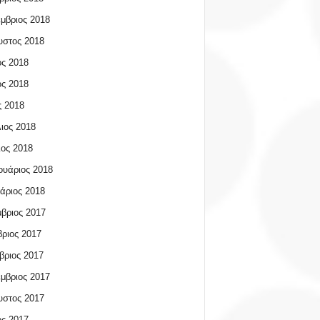
μβριος 2018
υστος 2018
ος 2018
ος 2018
 2018
ιος 2018
ος 2018
υάριος 2018
άριος 2018
βριος 2017
ριος 2017
βριος 2017
μβριος 2017
υστος 2017
ος 2017