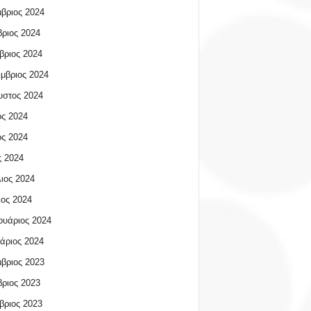
βριος 2024
ριος 2024
βριος 2024
μβριος 2024
υστος 2024
ος 2024
ος 2024
 2024
ιος 2024
ος 2024
υάριος 2024
άριος 2024
βριος 2023
ριος 2023
βριος 2023