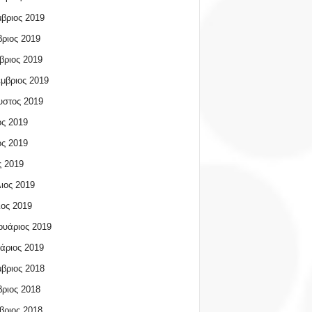
βριος 2019
ριος 2019
βριος 2019
μβριος 2019
υστος 2019
ος 2019
ος 2019
 2019
ιος 2019
ος 2019
υάριος 2019
άριος 2019
βριος 2018
ριος 2018
βριος 2018