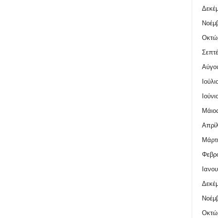
Δεκέμ
Νοέμβ
Οκτώ
Σεπτέ
Αύγο
Ιούλι
Ιούνι
Μάιος
Απρίλ
Μάρτι
Φεβρο
Ιανου
Δεκέμ
Νοέμβ
Οκτώ