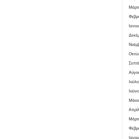
Μάρτι
Φεβρο
Ιανου
Δεκέμ
Νοέμβ
Οκτώ
Σεπτέ
Αύγο
Ιούλι
Ιούνι
Μάιος
Απρίλ
Μάρτι
Φεβρο
Ιανου