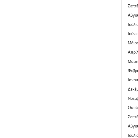
Σεπτέ
Αύγο
Ιούλι
Ιούνι
Μάιος
Απρίλ
Μάρτι
Φεβρο
Ιανου
Δεκέμ
Νοέμβ
Οκτώ
Σεπτέ
Αύγο
Ιούλι