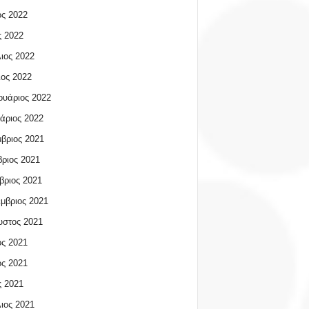
ος 2022
 2022
ιος 2022
ος 2022
υάριος 2022
άριος 2022
βριος 2021
ριος 2021
βριος 2021
μβριος 2021
υστος 2021
ος 2021
ος 2021
 2021
ιος 2021