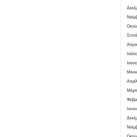
Δεκέμ
Νοέμβ
Οκτώ
Σεπτέ
Αύγο
Ιούλι
Ιούνι
Μάιος
Απρίλ
Μάρτι
Φεβρο
Ιανου
Δεκέμ
Νοέμβ
Οκτώ