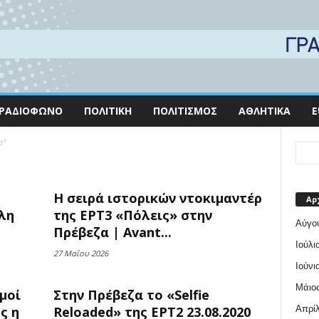
ΡΑΔΙΌΦΩΝΟ
ΠΟΛΙΤΙΚΉ
ΠΟΛΙΤΙΣΜΌΣ
ΑΘΛΗΤΙΚΆ
E
α"
H σειρά ιστορικών ντοκιμαντέρ
Αρ
λη
της ΕΡΤ3 «Πόλεις» στην
Αύγο
Πρέβεζα | Avant...
Ιούλι
27 Μαΐου 2026
Ιούνι
Μάιος
μοί
Στην Πρέβεζα το «Selfie
Απρίλ
ς η
Reloaded» της ΕΡΤ2 23.08.2020