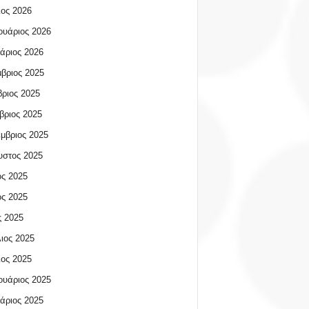
ος 2026
υάριος 2026
άριος 2026
βριος 2025
ριος 2025
βριος 2025
μβριος 2025
υστος 2025
ος 2025
ος 2025
 2025
ιος 2025
ος 2025
υάριος 2025
άριος 2025