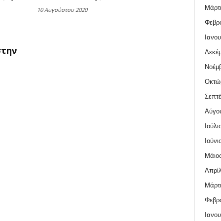
Μάρτι
10 Αυγούστου 2020
Φεβρο
Ιανου
στην
Δεκέμ
Νοέμβ
Οκτώ
Σεπτέ
Αύγο
Ιούλι
Ιούνι
Μάιος
Απρίλ
Μάρτι
Φεβρο
Ιανου