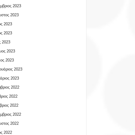
μβριος 2023
υστος 2023
ος 2023
ος 2023
 2023
ιος 2023
ος 2023
υάριος 2023
άριος 2023
βριος 2022
ριος 2022
βριος 2022
μβριος 2022
υστος 2022
ος 2022