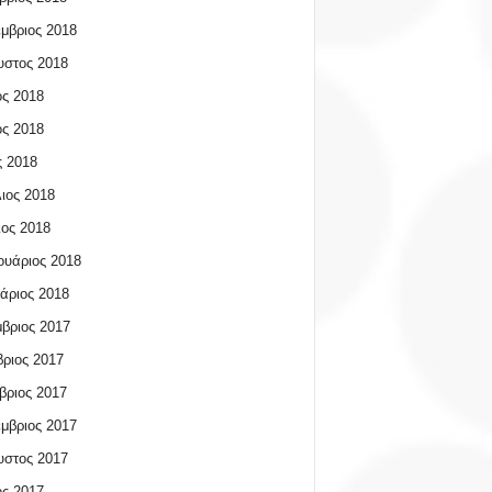
μβριος 2018
υστος 2018
ος 2018
ος 2018
 2018
ιος 2018
ος 2018
υάριος 2018
άριος 2018
βριος 2017
ριος 2017
βριος 2017
μβριος 2017
υστος 2017
ος 2017