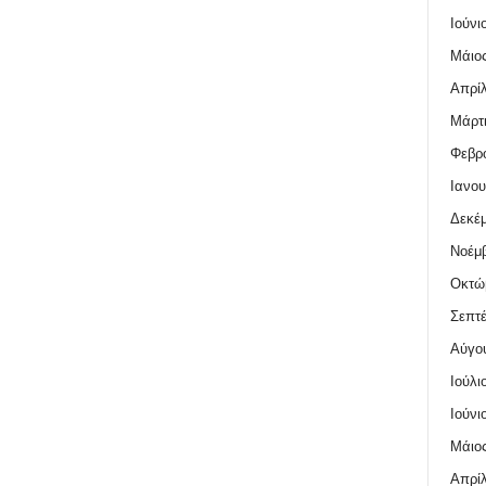
Ιούνι
Μάιος
Απρίλ
Μάρτι
Φεβρο
Ιανου
Δεκέμ
Νοέμβ
Οκτώ
Σεπτέ
Αύγο
Ιούλι
Ιούνι
Μάιος
Απρίλ