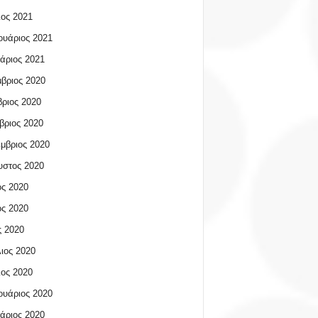
ος 2021
υάριος 2021
άριος 2021
βριος 2020
ριος 2020
βριος 2020
μβριος 2020
υστος 2020
ος 2020
ος 2020
 2020
ιος 2020
ος 2020
υάριος 2020
άριος 2020