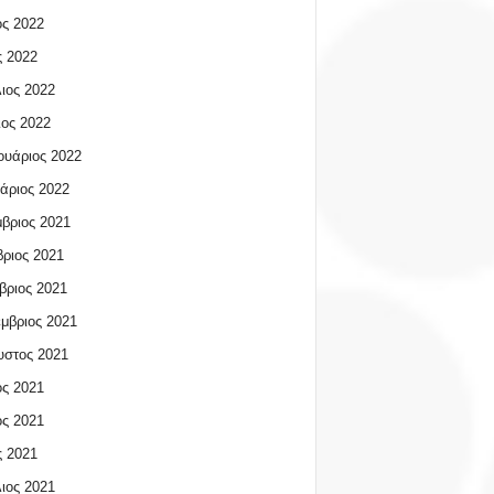
ος 2022
 2022
ιος 2022
ος 2022
υάριος 2022
άριος 2022
βριος 2021
ριος 2021
βριος 2021
μβριος 2021
υστος 2021
ος 2021
ος 2021
 2021
ιος 2021