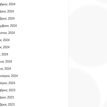
βριος 2024
ριος 2024
βριος 2024
μβριος 2024
υστος 2024
ος 2024
ος 2024
 2024
ιος 2024
ος 2024
υάριος 2024
άριος 2024
βριος 2023
ριος 2023
βριος 2023