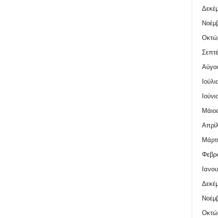
Δεκέμ
Νοέμβ
Οκτώ
Σεπτέ
Αύγο
Ιούλι
Ιούνι
Μάιος
Απρίλ
Μάρτι
Φεβρο
Ιανου
Δεκέμ
Νοέμβ
Οκτώ