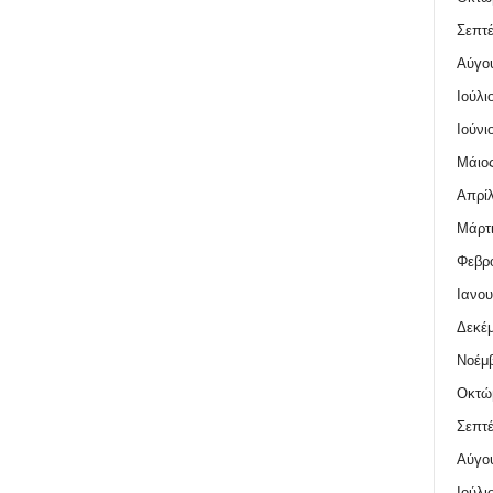
Σεπτέ
Αύγο
Ιούλι
Ιούνι
Μάιος
Απρίλ
Μάρτι
Φεβρο
Ιανου
Δεκέμ
Νοέμβ
Οκτώ
Σεπτέ
Αύγο
Ιούλι