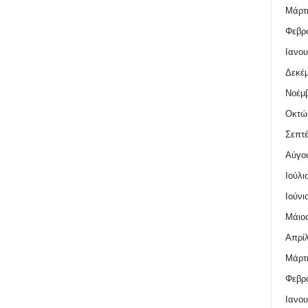
Μάρτι
Φεβρο
Ιανου
Δεκέμ
Νοέμβ
Οκτώ
Σεπτέ
Αύγο
Ιούλι
Ιούνι
Μάιος
Απρίλ
Μάρτι
Φεβρο
Ιανου