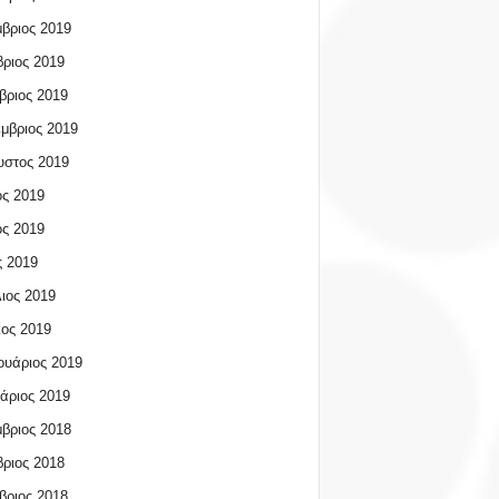
βριος 2019
ριος 2019
βριος 2019
μβριος 2019
υστος 2019
ος 2019
ος 2019
 2019
ιος 2019
ος 2019
υάριος 2019
άριος 2019
βριος 2018
ριος 2018
βριος 2018