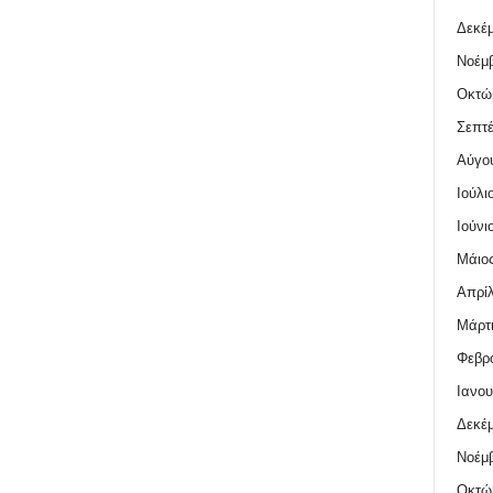
Δεκέμ
Νοέμβ
Οκτώ
Σεπτέ
Αύγο
Ιούλι
Ιούνι
Μάιος
Απρίλ
Μάρτι
Φεβρο
Ιανου
Δεκέμ
Νοέμβ
Οκτώ