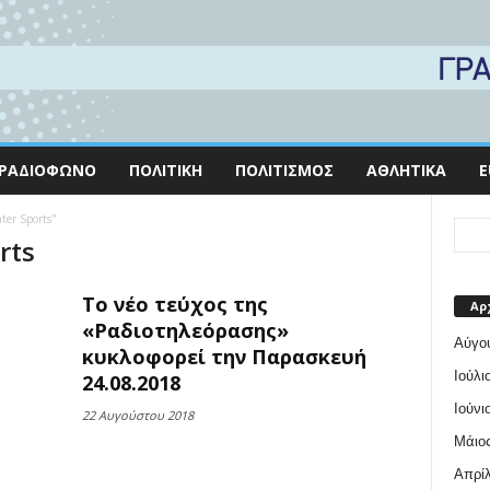
ΡΑΔΙΌΦΩΝΟ
ΠΟΛΙΤΙΚΉ
ΠΟΛΙΤΙΣΜΌΣ
ΑΘΛΗΤΙΚΆ
E
ter Sports"
rts
To νέο τεύχος της
Αρ
«Ραδιοτηλεόρασης»
Αύγο
κυκλοφορεί την Παρασκευή
Ιούλι
24.08.2018
Ιούνι
22 Αυγούστου 2018
Μάιος
Απρίλ