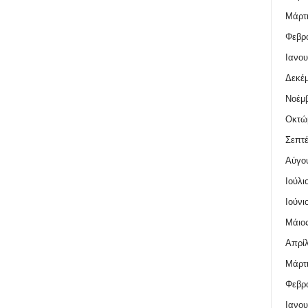
Μάρτι
Φεβρο
Ιανου
Δεκέμ
Νοέμβ
Οκτώ
Σεπτέ
Αύγο
Ιούλι
Ιούνι
Μάιος
Απρίλ
Μάρτι
Φεβρο
Ιανου