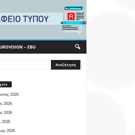
UROVISION – EBU
χείο
υστος 2026
ος 2026
ος 2026
 2026
ιος 2026