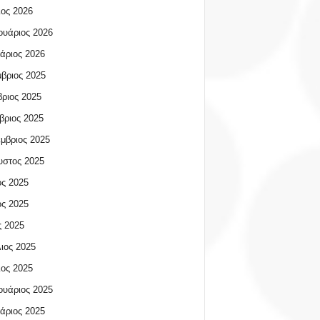
ος 2026
υάριος 2026
άριος 2026
βριος 2025
ριος 2025
βριος 2025
μβριος 2025
υστος 2025
ος 2025
ος 2025
 2025
ιος 2025
ος 2025
υάριος 2025
άριος 2025