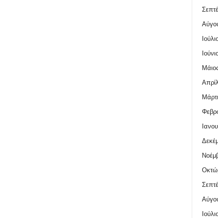
Σεπτέ
Αύγο
Ιούλι
Ιούνι
Μάιος
Απρίλ
Μάρτι
Φεβρο
Ιανου
Δεκέμ
Νοέμβ
Οκτώ
Σεπτέ
Αύγο
Ιούλι