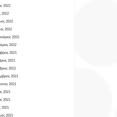
ος 2022
 2022
ιος 2022
ος 2022
υάριος 2022
άριος 2022
βριος 2021
ριος 2021
βριος 2021
μβριος 2021
υστος 2021
ος 2021
ος 2021
 2021
ιος 2021