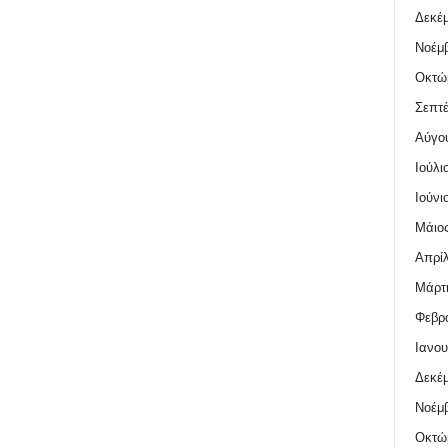
Δεκέμ
Νοέμβ
Οκτώ
Σεπτέ
Αύγο
Ιούλι
Ιούνι
Μάιος
Απρίλ
Μάρτι
Φεβρο
Ιανου
Δεκέμ
Νοέμβ
Οκτώ