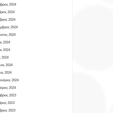
βριος 2024
ριος 2024
βριος 2024
μβριος 2024
υστος 2024
ος 2024
ος 2024
 2024
ιος 2024
ος 2024
υάριος 2024
άριος 2024
βριος 2023
ριος 2023
βριος 2023