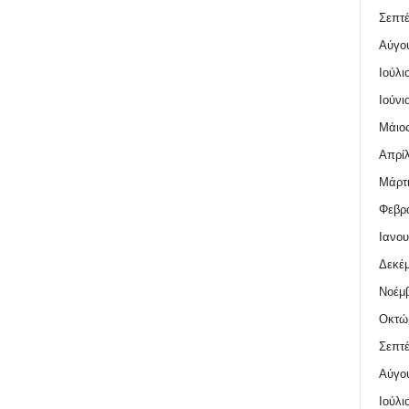
Σεπτέ
Αύγο
Ιούλι
Ιούνι
Μάιος
Απρίλ
Μάρτι
Φεβρο
Ιανου
Δεκέμ
Νοέμβ
Οκτώ
Σεπτέ
Αύγο
Ιούλι