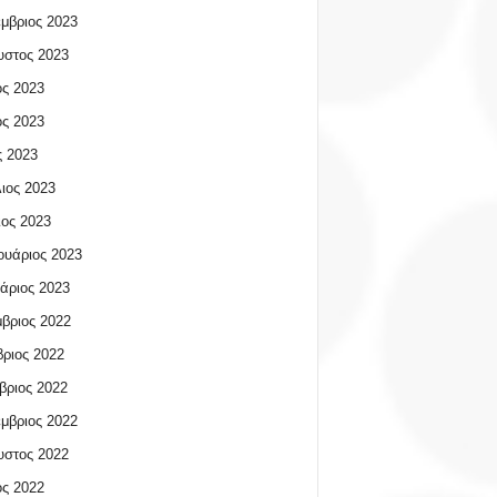
μβριος 2023
υστος 2023
ος 2023
ος 2023
 2023
ιος 2023
ος 2023
υάριος 2023
άριος 2023
βριος 2022
ριος 2022
βριος 2022
μβριος 2022
υστος 2022
ος 2022