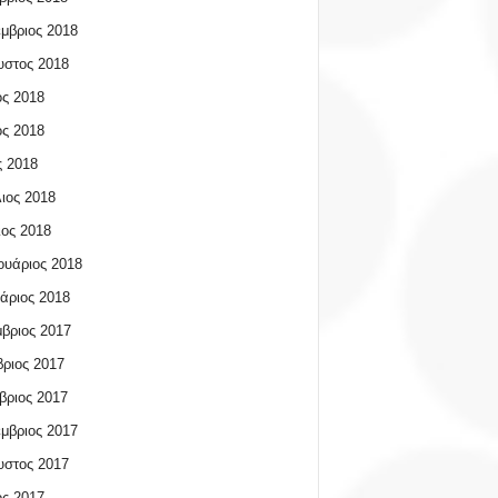
μβριος 2018
υστος 2018
ος 2018
ος 2018
 2018
ιος 2018
ος 2018
υάριος 2018
άριος 2018
βριος 2017
ριος 2017
βριος 2017
μβριος 2017
υστος 2017
ος 2017