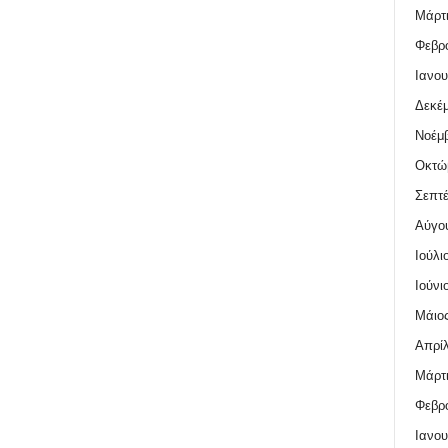
Μάρτι
Φεβρο
Ιανου
Δεκέμ
Νοέμβ
Οκτώ
Σεπτέ
Αύγο
Ιούλι
Ιούνι
Μάιος
Απρίλ
Μάρτι
Φεβρο
Ιανου