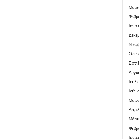
Μάρτι
Φεβρο
Ιανου
Δεκέμ
Νοέμβ
Οκτώ
Σεπτέ
Αύγο
Ιούλι
Ιούνι
Μάιος
Απρίλ
Μάρτι
Φεβρο
Ιανου