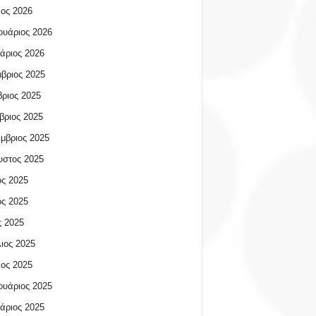
ος 2026
υάριος 2026
άριος 2026
βριος 2025
ριος 2025
βριος 2025
μβριος 2025
υστος 2025
ος 2025
ος 2025
 2025
ιος 2025
ος 2025
υάριος 2025
άριος 2025