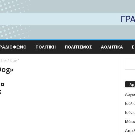
ΡΑΔΙΌΦΩΝΟ
ΠΟΛΙΤΙΚΉ
ΠΟΛΙΤΙΣΜΌΣ
ΑΘΛΗΤΙΚΆ
E
 Like A Dog»"
Dog»
μα
Αρ
ς
Αύγο
Ιούλι
Ιούνι
Μάιος
Απρίλ