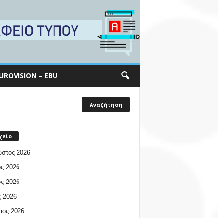
UROVISION – EBU
χείο
υστος 2026
ος 2026
ος 2026
 2026
ιος 2026