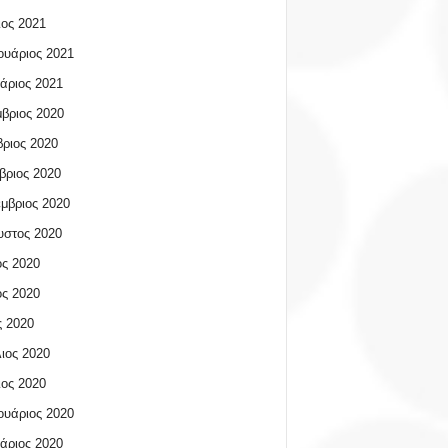
ος 2021
υάριος 2021
άριος 2021
βριος 2020
ριος 2020
βριος 2020
μβριος 2020
υστος 2020
ος 2020
ος 2020
 2020
ιος 2020
ος 2020
υάριος 2020
άριος 2020