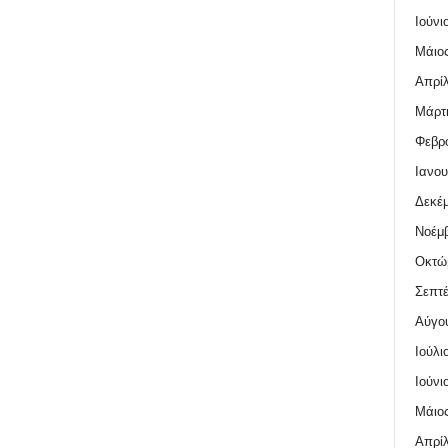
Ιούνι
Μάιος
Απρίλ
Μάρτι
Φεβρο
Ιανου
Δεκέμ
Νοέμβ
Οκτώ
Σεπτέ
Αύγο
Ιούλι
Ιούνι
Μάιος
Απρίλ