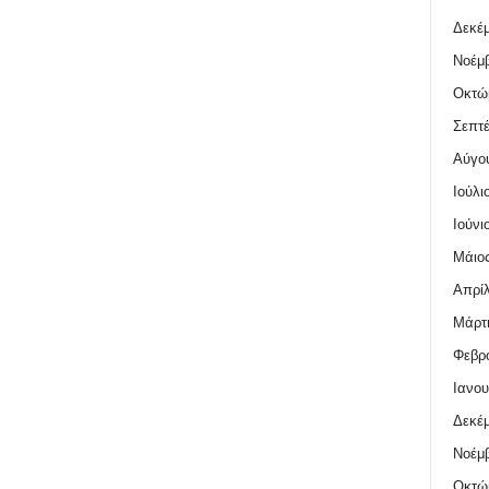
Δεκέμ
Νοέμβ
Οκτώ
Σεπτέ
Αύγο
Ιούλι
Ιούνι
Μάιος
Απρίλ
Μάρτι
Φεβρο
Ιανου
Δεκέμ
Νοέμβ
Οκτώ