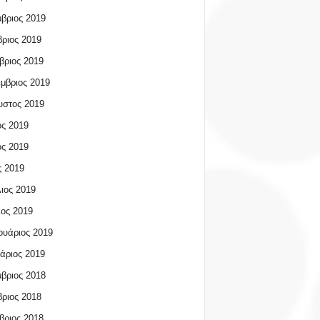
βριος 2019
ριος 2019
βριος 2019
μβριος 2019
υστος 2019
ος 2019
ος 2019
 2019
ιος 2019
ος 2019
υάριος 2019
άριος 2019
βριος 2018
ριος 2018
βριος 2018