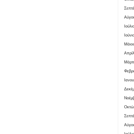
Σεπτέ
Αύγο
Ιούλι
Ιούνι
Μάιος
Απρίλ
Μάρτι
Φεβρο
Ιανου
Δεκέμ
Νοέμβ
Οκτώ
Σεπτέ
Αύγο
Ιούλι