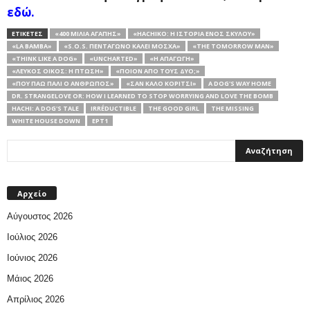
εδώ.
ΕΤΙΚΕΤΕΣ
«400 ΜΊΛΙΑ ΑΓΆΠΗΣ»
«HACHIKO: Η ΙΣΤΟΡΊΑ ΕΝΌΣ ΣΚΎΛΟΥ»
«LA BAMBA»
«S.O.S. ΠΕΝΤΆΓΩΝΟ ΚΑΛΕΊ ΜΌΣΧΑ»
«THE TOMORROW MAN»
«THINK LIKE A DOG»
«UNCHARTED»
«Η ΑΠΑΓΩΓΉ»
«ΛΕΥΚΌΣ ΟΊΚΟΣ: Η ΠΤΏΣΗ»
«ΠΟΙΟΝ ΑΠΌ ΤΟΥΣ ΔΎΟ;»
«ΠΟΎ ΠΆΩ ΠΆΛΙ Ο ΆΝΘΡΩΠΟΣ»
«ΣΑΝ ΚΑΛΌ ΚΟΡΊΤΣΙ»
A DOG'S WAY HOME
DR. STRANGELOVE OR: HOW I LEARNED TO STOP WORRYING AND LOVE THE BOMB
HACHI: A DOG'S TALE
IRRÉDUCTIBLE
THE GOOD GIRL
THE MISSING
WHITE HOUSE DOWN
ΕΡΤ1
Αρχείο
Αύγουστος 2026
Ιούλιος 2026
Ιούνιος 2026
Μάιος 2026
Απρίλιος 2026