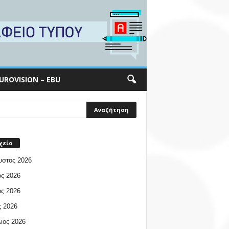
UROVISION – EBU
χείο
υστος 2026
ος 2026
ος 2026
 2026
ιος 2026