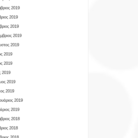
βριος 2019
ριος 2019
βριος 2019
μβριος 2019
υστος 2019
ος 2019
ος 2019
 2019
ιος 2019
ος 2019
υάριος 2019
άριος 2019
βριος 2018
ριος 2018
βριος 2018