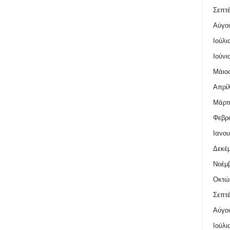
Σεπτέ
Αύγο
Ιούλι
Ιούνι
Μάιος
Απρίλ
Μάρτι
Φεβρο
Ιανου
Δεκέμ
Νοέμβ
Οκτώ
Σεπτέ
Αύγο
Ιούλι