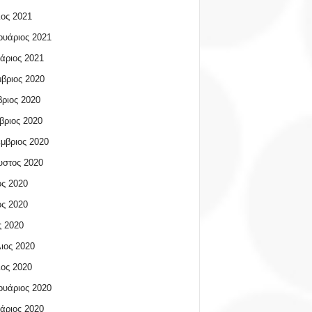
ος 2021
υάριος 2021
άριος 2021
βριος 2020
ριος 2020
βριος 2020
μβριος 2020
υστος 2020
ος 2020
ος 2020
 2020
ιος 2020
ος 2020
υάριος 2020
άριος 2020