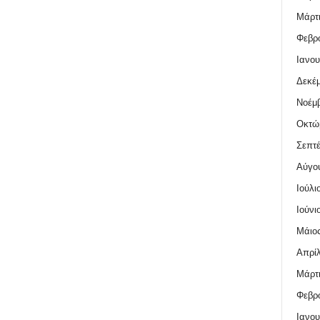
Μάρτι
Φεβρο
Ιανου
Δεκέμ
Νοέμβ
Οκτώ
Σεπτέ
Αύγο
Ιούλι
Ιούνι
Μάιος
Απρίλ
Μάρτι
Φεβρο
Ιανου