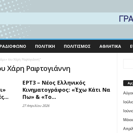
ΡΑΔΙΌΦΩΝΟ
ΠΟΛΙΤΙΚΉ
ΠΟΛΙΤΙΣΜΌΣ
ΑΘΛΗΤΙΚΆ
E
οτάμι» του Χάρη Ραφτογιάννη"
του Χάρη Ραφτογιάννη
ΕΡΤ3 – Νέος Ελληνικός
Αρ
ι»
Κινηματογράφος: «Έχω Κάτι Να
Αύγο
ς...
Πω» & «Το...
Ιούλι
27 Απριλίου 2026
Ιούνι
Μάιος
Απρίλ