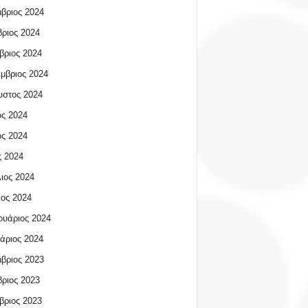
βριος 2024
ριος 2024
βριος 2024
μβριος 2024
υστος 2024
ος 2024
ος 2024
 2024
ιος 2024
ος 2024
υάριος 2024
άριος 2024
βριος 2023
ριος 2023
βριος 2023