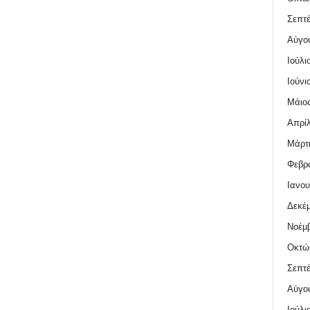
Σεπτέ
Αύγο
Ιούλι
Ιούνι
Μάιος
Απρίλ
Μάρτι
Φεβρο
Ιανου
Δεκέμ
Νοέμβ
Οκτώ
Σεπτέ
Αύγο
Ιούλι