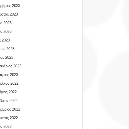
μβριος 2023
υστος 2023
ος 2023
ος 2023
 2023
ιος 2023
ος 2023
υάριος 2023
άριος 2023
βριος 2022
ριος 2022
βριος 2022
μβριος 2022
υστος 2022
ος 2022