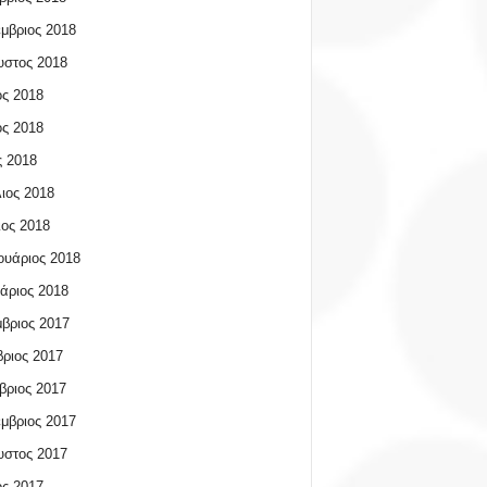
μβριος 2018
υστος 2018
ος 2018
ος 2018
 2018
ιος 2018
ος 2018
υάριος 2018
άριος 2018
βριος 2017
ριος 2017
βριος 2017
μβριος 2017
υστος 2017
ος 2017