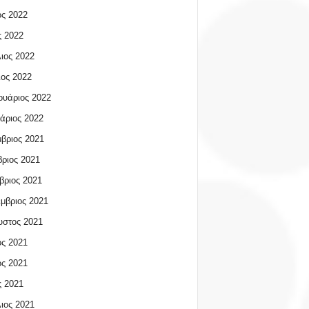
ος 2022
 2022
ιος 2022
ος 2022
υάριος 2022
άριος 2022
βριος 2021
ριος 2021
βριος 2021
μβριος 2021
υστος 2021
ος 2021
ος 2021
 2021
ιος 2021