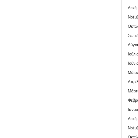
Δεκέμ
Νοέμβ
Οκτώ
Σεπτέ
Αύγο
Ιούλι
Ιούνι
Μάιος
Απρίλ
Μάρτι
Φεβρο
Ιανου
Δεκέμ
Νοέμβ
Οκτώ