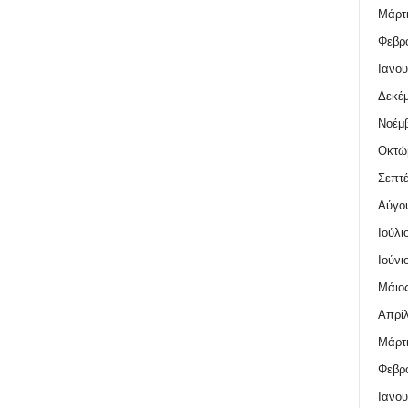
Μάρτι
Φεβρο
Ιανου
Δεκέμ
Νοέμβ
Οκτώ
Σεπτέ
Αύγο
Ιούλι
Ιούνι
Μάιος
Απρίλ
Μάρτι
Φεβρο
Ιανου