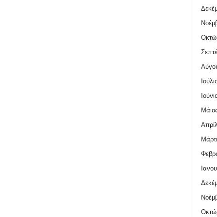
Δεκέμ
Νοέμβ
Οκτώ
Σεπτέ
Αύγο
Ιούλι
Ιούνι
Μάιος
Απρίλ
Μάρτι
Φεβρο
Ιανου
Δεκέμ
Νοέμβ
Οκτώ