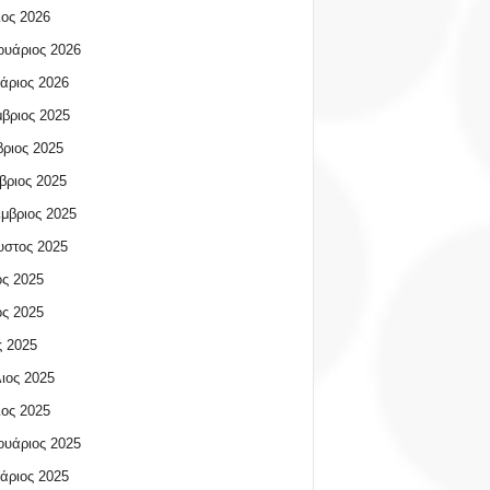
ος 2026
υάριος 2026
άριος 2026
βριος 2025
ριος 2025
βριος 2025
μβριος 2025
υστος 2025
ος 2025
ος 2025
 2025
ιος 2025
ος 2025
υάριος 2025
άριος 2025