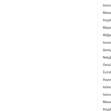
Ιούνι
Μάιος
Απρίλ
Μάρτι
Φεβρο
Ιανου
Δεκέμ
Νοέμβ
Οκτώ
Σεπτέ
Αύγο
Ιούλι
Ιούνι
Μάιος
Απρίλ