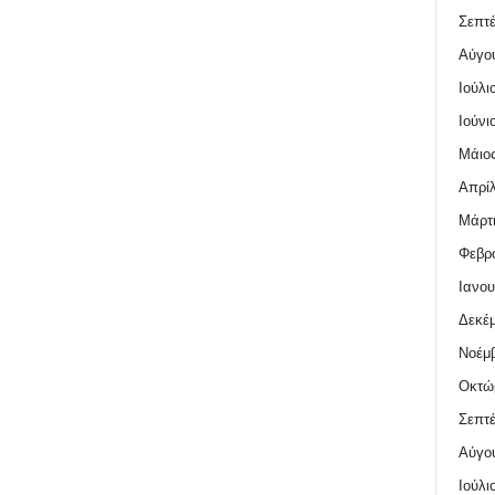
Σεπτέ
Αύγο
Ιούλι
Ιούνι
Μάιος
Απρίλ
Μάρτι
Φεβρο
Ιανου
Δεκέμ
Νοέμβ
Οκτώ
Σεπτέ
Αύγο
Ιούλι