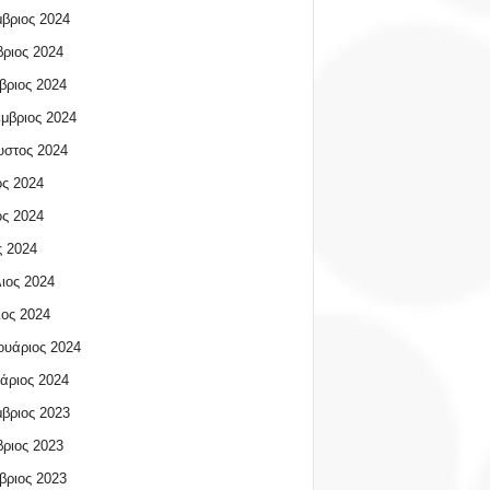
βριος 2024
ριος 2024
βριος 2024
μβριος 2024
υστος 2024
ος 2024
ος 2024
 2024
ιος 2024
ος 2024
υάριος 2024
άριος 2024
βριος 2023
ριος 2023
βριος 2023