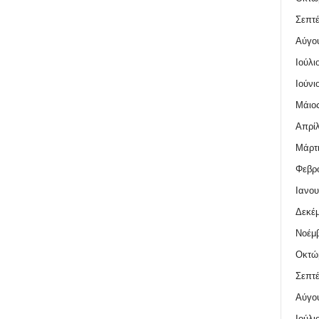
Σεπτέ
Αύγο
Ιούλι
Ιούνι
Μάιος
Απρίλ
Μάρτι
Φεβρο
Ιανου
Δεκέμ
Νοέμβ
Οκτώ
Σεπτέ
Αύγο
Ιούλι