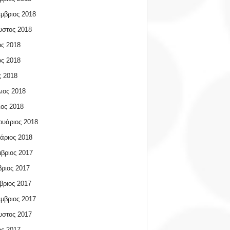
μβριος 2018
υστος 2018
ος 2018
ος 2018
 2018
ιος 2018
ος 2018
υάριος 2018
άριος 2018
βριος 2017
ριος 2017
βριος 2017
μβριος 2017
υστος 2017
ος 2017