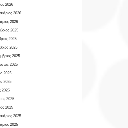
ος 2026
υάριος 2026
άριος 2026
βριος 2025
ριος 2025
βριος 2025
μβριος 2025
υστος 2025
ος 2025
ος 2025
 2025
ιος 2025
ος 2025
υάριος 2025
άριος 2025