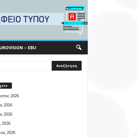
UROVISION – EBU
χείο
υστος 2026
ος 2026
ος 2026
 2026
ιος 2026