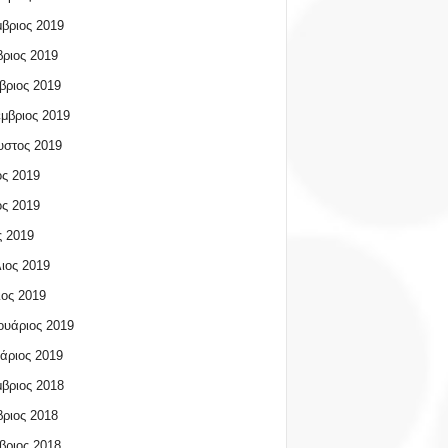
βριος 2019
ριος 2019
βριος 2019
μβριος 2019
υστος 2019
ος 2019
ος 2019
 2019
ιος 2019
ος 2019
υάριος 2019
άριος 2019
βριος 2018
ριος 2018
βριος 2018