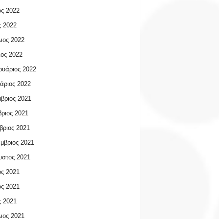
ος 2022
 2022
ιος 2022
ος 2022
υάριος 2022
άριος 2022
βριος 2021
ριος 2021
βριος 2021
μβριος 2021
υστος 2021
ος 2021
ος 2021
 2021
ιος 2021