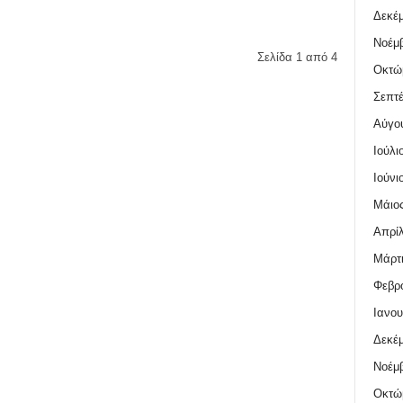
Δεκέμ
Νοέμβ
Σελίδα 1 από 4
Οκτώ
Σεπτέ
Αύγο
Ιούλι
Ιούνι
Μάιος
Απρίλ
Μάρτι
Φεβρο
Ιανου
Δεκέμ
Νοέμβ
Οκτώ