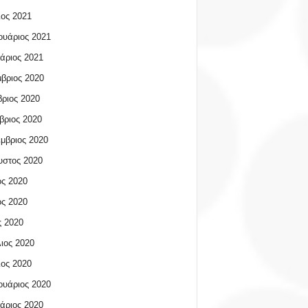
ος 2021
υάριος 2021
άριος 2021
βριος 2020
ριος 2020
βριος 2020
μβριος 2020
υστος 2020
ος 2020
ος 2020
 2020
ιος 2020
ος 2020
υάριος 2020
άριος 2020