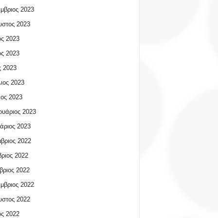
μβριος 2023
υστος 2023
ος 2023
ος 2023
 2023
ιος 2023
ος 2023
υάριος 2023
άριος 2023
βριος 2022
ριος 2022
βριος 2022
μβριος 2022
υστος 2022
ος 2022