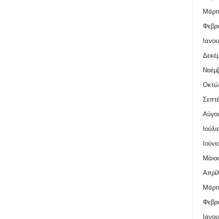
Μάρτι
Φεβρο
Ιανου
Δεκέμ
Νοέμβ
Οκτώ
Σεπτέ
Αύγο
Ιούλι
Ιούνι
Μάιος
Απρίλ
Μάρτι
Φεβρο
Ιανου