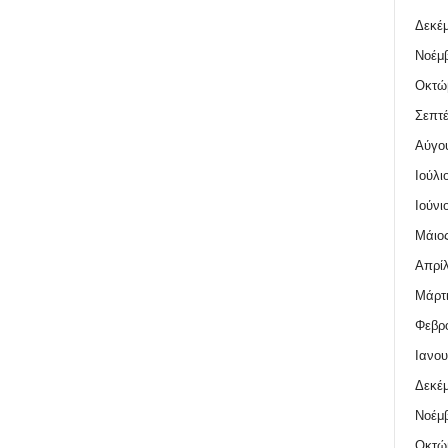
Δεκέμ
Νοέμβ
Οκτώ
Σεπτέ
Αύγο
Ιούλι
Ιούνι
Μάιος
Απρίλ
Μάρτι
Φεβρο
Ιανου
Δεκέμ
Νοέμβ
Οκτώ