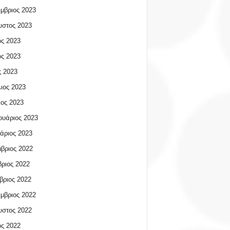
μβριος 2023
υστος 2023
ος 2023
ος 2023
 2023
ιος 2023
ος 2023
υάριος 2023
άριος 2023
βριος 2022
ριος 2022
βριος 2022
μβριος 2022
υστος 2022
ος 2022