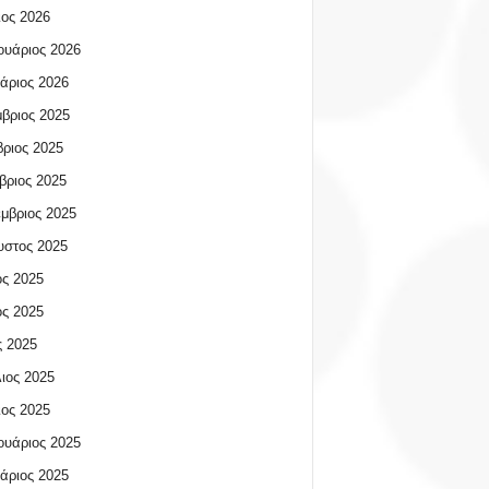
ος 2026
υάριος 2026
άριος 2026
βριος 2025
ριος 2025
βριος 2025
μβριος 2025
υστος 2025
ος 2025
ος 2025
 2025
ιος 2025
ος 2025
υάριος 2025
άριος 2025