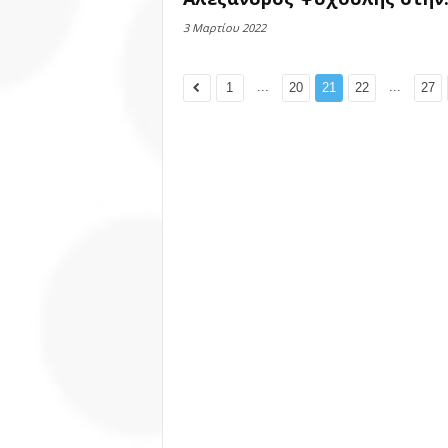
3 Μαρτίου 2022
...
...
1
20
21
22
27