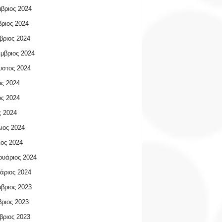
βριος 2024
ριος 2024
βριος 2024
μβριος 2024
υστος 2024
ος 2024
ος 2024
 2024
ιος 2024
ος 2024
υάριος 2024
άριος 2024
βριος 2023
ριος 2023
βριος 2023