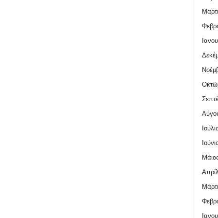
Μάρτι
Φεβρο
Ιανου
Δεκέμ
Νοέμβ
Οκτώ
Σεπτέ
Αύγο
Ιούλι
Ιούνι
Μάιος
Απρίλ
Μάρτι
Φεβρο
Ιανου