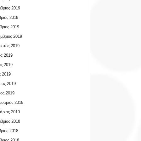
βριος 2019
ριος 2019
βριος 2019
μβριος 2019
υστος 2019
ος 2019
ος 2019
 2019
ιος 2019
ος 2019
υάριος 2019
άριος 2019
βριος 2018
ριος 2018
βριος 2018