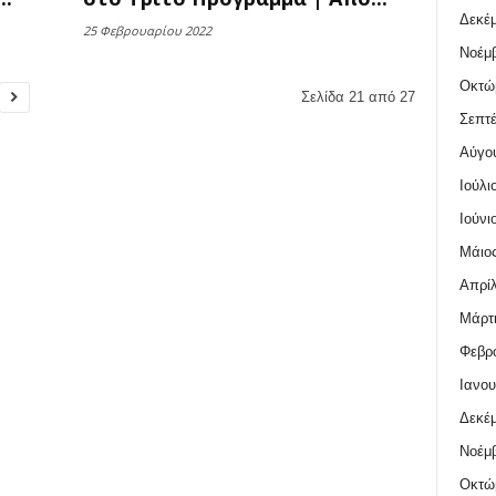
Δεκέμ
25 Φεβρουαρίου 2022
Νοέμβ
Οκτώ
Σελίδα 21 από 27
Σεπτέ
Αύγο
Ιούλι
Ιούνι
Μάιος
Απρίλ
Μάρτι
Φεβρο
Ιανου
Δεκέμ
Νοέμβ
Οκτώ