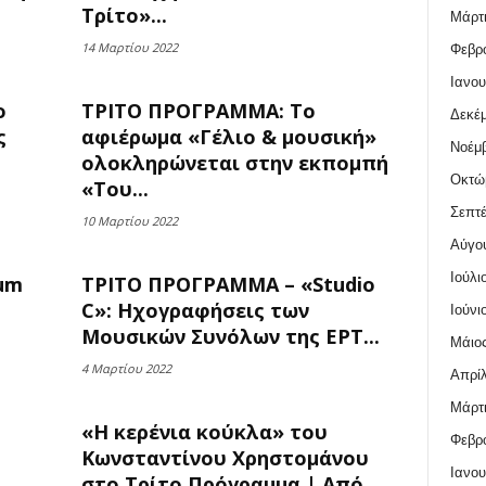
Τρίτο»...
Μάρτι
14 Μαρτίου 2022
Φεβρο
Ιανου
o
ΤΡΙΤΟ ΠΡΟΓΡΑΜΜΑ: Το
Δεκέμ
ς
αφιέρωμα «Γέλιο & μουσική»
Νοέμβ
ολοκληρώνεται στην εκπομπή
Οκτώ
«Του...
Σεπτέ
10 Μαρτίου 2022
Αύγο
Ιούλι
um
ΤΡΙΤΟ ΠΡΟΓΡΑΜΜΑ – «Studio
C»: Ηχογραφήσεις των
Ιούνι
Μουσικών Συνόλων της ΕΡΤ...
Μάιος
4 Μαρτίου 2022
Απρίλ
Μάρτι
«Η κερένια κούκλα» του
Φεβρο
Κωνσταντίνου Χρηστομάνου
Ιανου
..
στο Τρίτο Πρόγραμμα | Από...