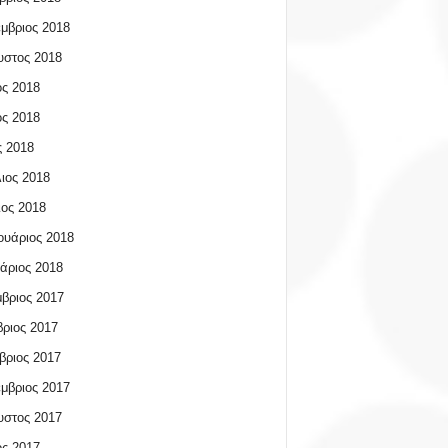
μβριος 2018
υστος 2018
ος 2018
ος 2018
 2018
ιος 2018
ος 2018
υάριος 2018
άριος 2018
βριος 2017
ριος 2017
βριος 2017
μβριος 2017
υστος 2017
ος 2017