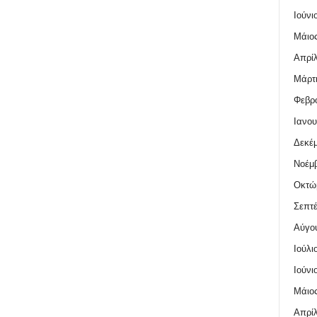
Ιούνι
Μάιος
Απρίλ
Μάρτι
Φεβρο
Ιανου
Δεκέμ
Νοέμβ
Οκτώ
Σεπτέ
Αύγο
Ιούλι
Ιούνι
Μάιος
Απρίλ