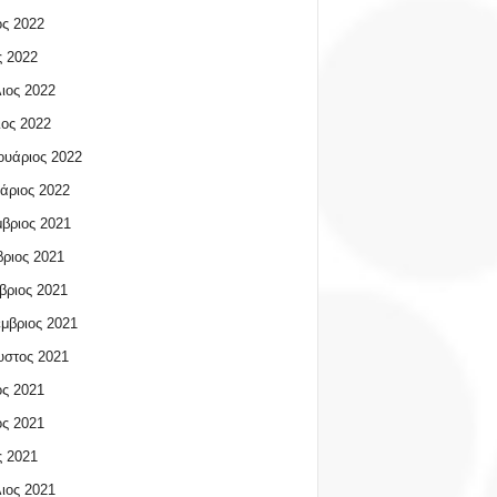
ος 2022
 2022
ιος 2022
ος 2022
υάριος 2022
άριος 2022
βριος 2021
ριος 2021
βριος 2021
μβριος 2021
υστος 2021
ος 2021
ος 2021
 2021
ιος 2021