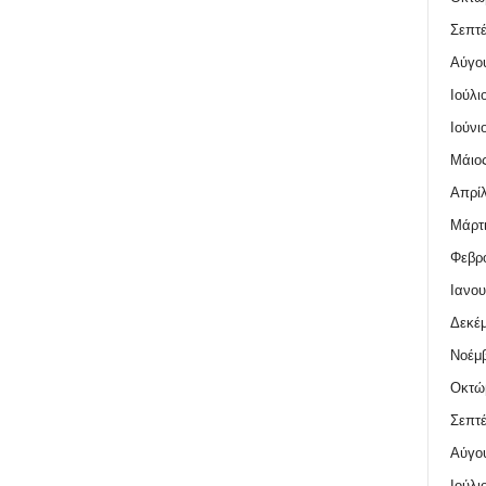
Σεπτέ
Αύγο
Ιούλι
Ιούνι
Μάιος
Απρίλ
Μάρτι
Φεβρο
Ιανου
Δεκέμ
Νοέμβ
Οκτώ
Σεπτέ
Αύγο
Ιούλι