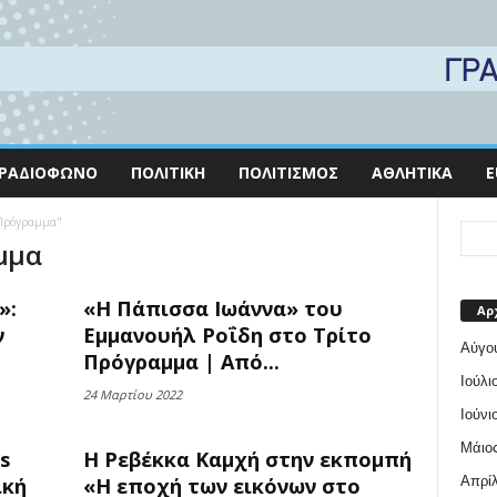
ΡΑΔΙΌΦΩΝΟ
ΠΟΛΙΤΙΚΉ
ΠΟΛΙΤΙΣΜΌΣ
ΑΘΛΗΤΙΚΆ
E
 Πρόγραμμα"
μμα
»:
«Η Πάπισσα Ιωάννα» του
Αρ
ν
Εμμανουήλ Ροΐδη στο Τρίτο
Αύγο
Πρόγραμμα | Από...
Ιούλι
24 Μαρτίου 2022
Ιούνι
Μάιος
s
Η Ρεβέκκα Καμχή στην εκπομπή
Απρίλ
ική
«Η εποχή των εικόνων στο