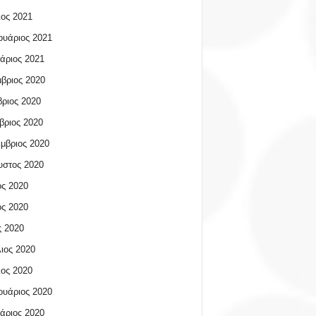
ος 2021
υάριος 2021
άριος 2021
βριος 2020
ριος 2020
βριος 2020
μβριος 2020
υστος 2020
ος 2020
ος 2020
 2020
ιος 2020
ος 2020
υάριος 2020
άριος 2020