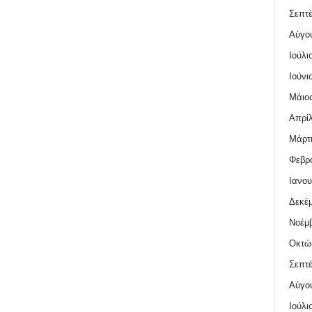
Σεπτέ
Αύγο
Ιούλι
Ιούνι
Μάιος
Απρίλ
Μάρτι
Φεβρο
Ιανου
Δεκέμ
Νοέμβ
Οκτώ
Σεπτέ
Αύγο
Ιούλι