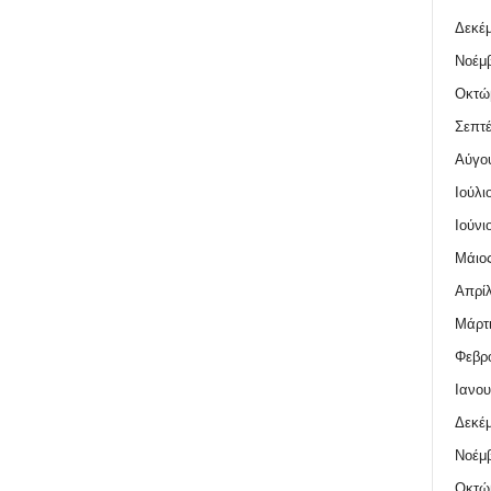
Δεκέμ
Νοέμβ
Οκτώ
Σεπτέ
Αύγο
Ιούλι
Ιούνι
Μάιος
Απρίλ
Μάρτι
Φεβρο
Ιανου
Δεκέμ
Νοέμβ
Οκτώ