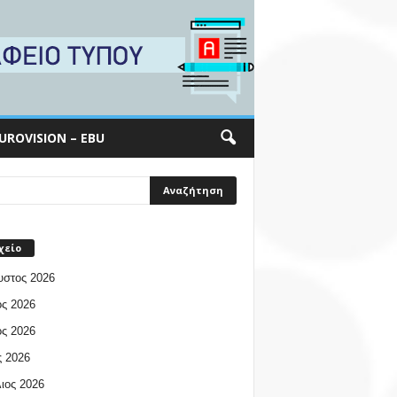
UROVISION – EBU
χείο
υστος 2026
ος 2026
ος 2026
 2026
ιος 2026