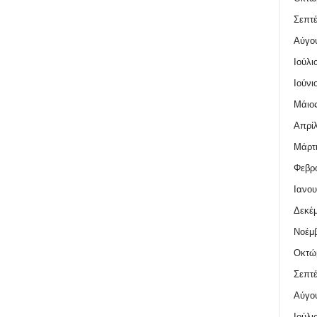
Σεπτέ
Αύγο
Ιούλι
Ιούνι
Μάιος
Απρίλ
Μάρτι
Φεβρο
Ιανου
Δεκέμ
Νοέμβ
Οκτώ
Σεπτέ
Αύγο
Ιούλι