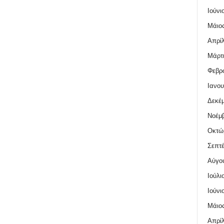
Ιούνι
Μάιος
Απρίλ
Μάρτι
Φεβρο
Ιανου
Δεκέμ
Νοέμβ
Οκτώ
Σεπτέ
Αύγο
Ιούλι
Ιούνι
Μάιος
Απρίλ