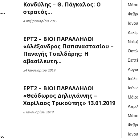
Κονδύλης – Θ. Πάγκαλος: Ο
Μάρτι
..
στρατός...
Φεβρο
4 Φεβρουαρίου 2019
Ιανου
Δεκέμ
ΕΡΤ2 – ΒΙΟΙ ΠΑΡΑΛΛΗΛΟΙ
Νοέμβ
«Αλέξανδρος Παπαναστασίου –
Οκτώ
Παναγής Τσαλδάρης: Η
αβασίλευτη...
Σεπτέ
Αύγο
24 Ιανουαρίου 2019
Ιούλι
ΕΡΤ2 – ΒΙΟΙ ΠΑΡΑΛΛΗΛΟΙ
Ιούνι
«Θεόδωρος Δηλιγιάννης –
Μάιος
Χαρίλαος Τρικούπης» 13.01.2019
Απρίλ
8 Ιανουαρίου 2019
Μάρτι
Φεβρο
Ιανου
έρ