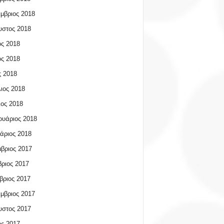
μβριος 2018
υστος 2018
ος 2018
ος 2018
 2018
ιος 2018
ος 2018
υάριος 2018
άριος 2018
βριος 2017
ριος 2017
βριος 2017
μβριος 2017
υστος 2017
ος 2017