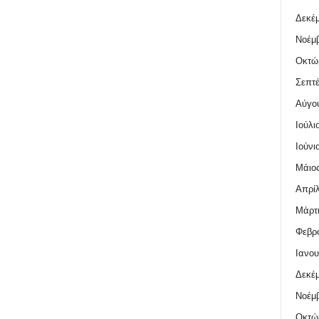
Δεκέμ
Νοέμβ
Οκτώ
Σεπτέ
Αύγο
Ιούλι
Ιούνι
Μάιος
Απρίλ
Μάρτι
Φεβρο
Ιανου
Δεκέμ
Νοέμβ
Οκτώ