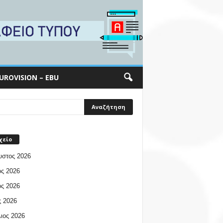
UROVISION – EBU
χείο
υστος 2026
ος 2026
ος 2026
 2026
ιος 2026