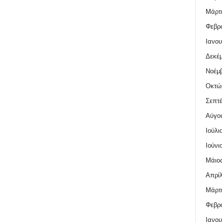
Μάρτι
Φεβρο
Ιανου
Δεκέμ
Νοέμβ
Οκτώ
Σεπτέ
Αύγο
Ιούλι
Ιούνι
Μάιος
Απρίλ
Μάρτι
Φεβρο
Ιανου