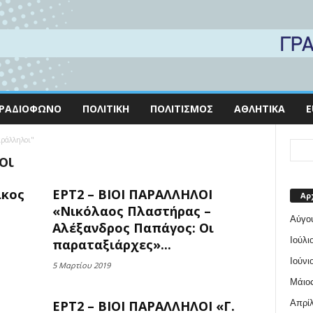
ΡΑΔΙΌΦΩΝΟ
ΠΟΛΙΤΙΚΉ
ΠΟΛΙΤΙΣΜΌΣ
ΑΘΛΗΤΙΚΆ
E
αράλληλοι"
οι
ίκος
ΕΡΤ2 – ΒΙΟΙ ΠΑΡΑΛΛΗΛΟΙ
Αρ
«Νικόλαος Πλαστήρας –
Αύγο
Αλέξανδρος Παπάγος: Οι
Ιούλι
παραταξιάρχες»...
Ιούνι
5 Μαρτίου 2019
Μάιος
Απρίλ
ΕΡΤ2 – ΒΙΟΙ ΠΑΡΑΛΛΗΛΟΙ «Γ.