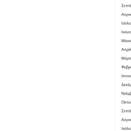
Σεπτέ
Αύγο
Ιούλι
Ιούνι
Μάιος
Απρίλ
Μάρτι
Φεβρο
Ιανου
Δεκέμ
Νοέμβ
Οκτώ
Σεπτέ
Αύγο
Ιούλι