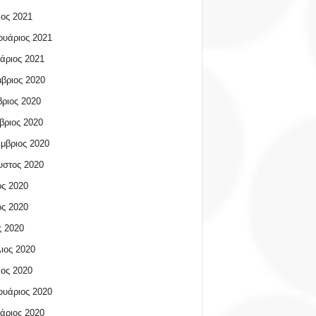
ος 2021
υάριος 2021
άριος 2021
βριος 2020
ριος 2020
βριος 2020
μβριος 2020
υστος 2020
ος 2020
ος 2020
 2020
ιος 2020
ος 2020
υάριος 2020
άριος 2020