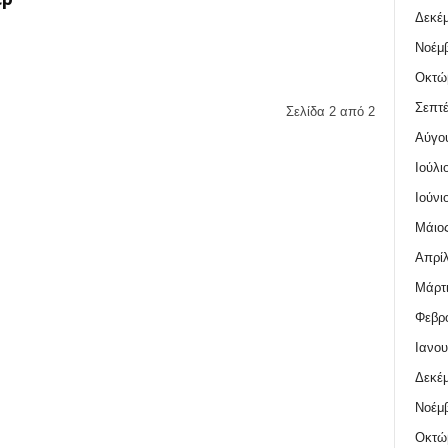
Δεκέμ
Νοέμβ
Οκτώ
Σεπτέ
Σελίδα 2 από 2
Αύγο
Ιούλι
Ιούνι
Μάιος
Απρίλ
Μάρτι
Φεβρο
Ιανου
Δεκέμ
Νοέμβ
Οκτώ