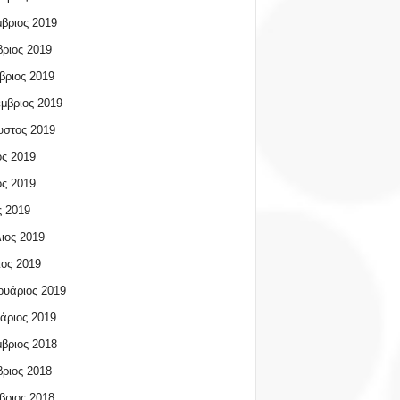
βριος 2019
ριος 2019
βριος 2019
μβριος 2019
υστος 2019
ος 2019
ος 2019
 2019
ιος 2019
ος 2019
υάριος 2019
άριος 2019
βριος 2018
ριος 2018
βριος 2018