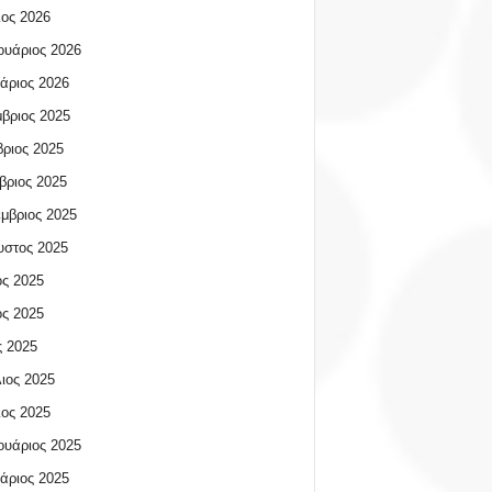
ος 2026
υάριος 2026
άριος 2026
βριος 2025
ριος 2025
βριος 2025
μβριος 2025
υστος 2025
ος 2025
ος 2025
 2025
ιος 2025
ος 2025
υάριος 2025
άριος 2025