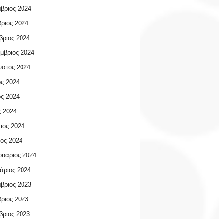
βριος 2024
ριος 2024
βριος 2024
μβριος 2024
υστος 2024
ος 2024
ος 2024
 2024
ιος 2024
ος 2024
υάριος 2024
άριος 2024
βριος 2023
ριος 2023
βριος 2023