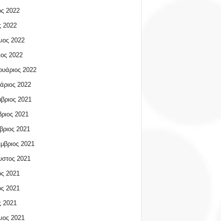
ος 2022
 2022
ιος 2022
ος 2022
υάριος 2022
άριος 2022
βριος 2021
ριος 2021
βριος 2021
μβριος 2021
υστος 2021
ος 2021
ος 2021
 2021
ιος 2021