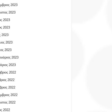
μβριος 2023
υστος 2023
ος 2023
ος 2023
 2023
ιος 2023
ος 2023
υάριος 2023
άριος 2023
βριος 2022
ριος 2022
βριος 2022
μβριος 2022
υστος 2022
ος 2022