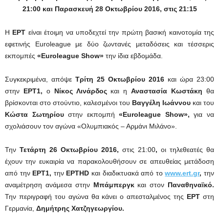
21:00 και Παρασκευή 28 Οκτωβρίου 2016, στις 21:15
Η
ΕΡΤ
είναι έτοιμη να υποδεχτεί την πρώτη βασική καινοτομία της
εφετινής Euroleague με δύο ζωντανές μεταδόσεις και τέσσερις
εκπομπές
«Euroleague Show»
την ίδια εβδομάδα.
Συγκεκριμένα, απόψε
Τρίτη 25 Οκτωβρίου 2016
και ώρα 23:00
στην
ΕΡΤ1,
ο
Νίκος Λινάρδος
και η
Αναστασία Κωστάκη
θα
βρίσκονται στο στούντιο, καλεσμένοι του
Βαγγέλη Ιωάννου
και του
Κώστα Σωτηρίου
στην εκπομπή
«Euroleague Show»,
για να
σχολιάσουν τον αγώνα «Ολυμπιακός – Αρμάνι Μιλάνο».
Την
Τετάρτη 26 Οκτωβρίου 2016,
στις 21:00
,
οι τηλεθεατές θα
έχουν την ευκαιρία να παρακολουθήσουν σε απευθείας μετάδοση
από την
ΕΡΤ1,
την
ΕΡΤHD
και διαδικτυακά από το
www.ert.gr
,
την
αναμέτρηση ανάμεσα στην
Μπάμπεργκ
και στον
Παναθηναϊκό.
Την περιγραφή του αγώνα θα κάνει ο απεσταλμένος της
ΕΡΤ
στη
Γερμανία,
Δημήτρης Χατζηγεωργίου.