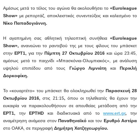
Αμέσως μετά το τέλος του αγώνα θα ακολουθήσει το
«Euroleague
Show»
με ρεπορτάζ, αποκλειστικές συνεντεύξεις και καλεσμένο το
Νίκο Παπαδογιάννη.
Η αγαπημένη σας αθλητική τηλεοπτική συνήθεια
«Euroleague
Show»,
ανανεώνει το ραντεβού της με τους φίλους του μπάσκετ
στην
ΕΡΤ1,
για την
Πέμπτη
27 Οκτωβρίου 2016
και ώρα 23:45,
αμέσως μετά το παιχνίδι «Μπασκόνια-Ολυμπιακός», με ανάλυση
υψηλού επιπέδου από τους
Γιώργο Λιμνιάτη
και
Περικλή
Δορκοφίκη.
Το «κουαρτέτο» του μπάσκετ θα ολοκληρωθεί την
Παρασκευή 28
Οκτωβρίου 2016,
στις 21:15
,
όπου οι τηλεθεατές θα έχουν την
ευκαιρία να παρακολουθήσουν σε απευθείας μετάδοση από την
ΕΡΤ1,
την
ΕΡΤHD
και διαδικτυακά από το
www.ert.gr
,
την
αναμέτρηση ανάμεσα στον
Παναθηναϊκό
και τον
Ερυθρό Αστέρα
στο ΟΑΚΑ, σε περιγραφή
Δημήτρη Χατζηγεωργίου.