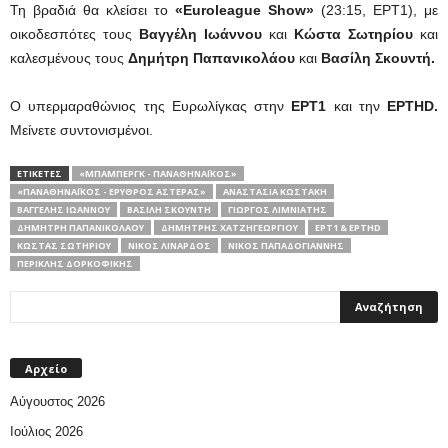
Τη βραδιά θα κλείσει το
«Euroleague Show»
(23:15, ΕΡΤ1), με
οικοδεσπότες τους
Βαγγέλη Ιωάννου
και
Κώστα Σωτηρίου
και
καλεσμένους τους
Δημήτρη Παπανικολάου
και
Βασίλη Σκουντή.
Ο υπερμαραθώνιος της Ευρωλίγκας στην
ΕΡΤ1
και την
ΕΡΤHD.
Μείνετε συντονισμένοι.
ΕΤΙΚΕΤΕΣ
«ΜΠΆΜΠΕΡΓΚ - ΠΑΝΑΘΗΝΑΪΚΌΣ»
«ΠΑΝΑΘΗΝΑΪΚΌΣ - ΕΡΥΘΡΌΣ ΑΣΤΈΡΑΣ»
ΑΝΑΣΤΑΣΊΑ ΚΩΣΤΆΚΗ
ΒΑΓΓΈΛΗΣ ΙΩΆΝΝΟΥ
ΒΑΣΊΛΗ ΣΚΟΥΝΤΉ
ΓΙΏΡΓΟΣ ΛΙΜΝΙΆΤΗΣ
ΔΗΜΉΤΡΗ ΠΑΠΑΝΙΚΟΛΆΟΥ
ΔΗΜΉΤΡΗΣ ΧΑΤΖΗΓΕΩΡΓΊΟΥ
ΕΡΤ1 & ΕΡΤHD
ΚΏΣΤΑΣ ΣΩΤΗΡΊΟΥ
ΝΊΚΟΣ ΛΙΝΆΡΔΟΣ
ΝΊΚΟΣ ΠΑΠΑΔΟΓΙΆΝΝΗΣ
ΠΕΡΙΚΛΉΣ ΔΟΡΚΟΦΊΚΗΣ
Αρχείο
Αύγουστος 2026
Ιούλιος 2026