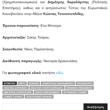
(Χρηματοοικονομικών) και
Δημήτρης Χαραλάμπης
(Πολιτικής
Επιστήμης), καθώς και ο εκπρόσωπος Τύπου του Ευρωπαϊκού
Κοινοβουλίου στην Αθήνα
Κώστας Τσουτσοπλίδης.
Έρευνα-παρουσίαση:
Εύα Μπούρα.
Αρχισυνταξία:
Σάκης Τσάρας.
Σκηνοθεσία:
Νίκος Παρλαπάνης.
Διεύθυνση παραγωγής:
Νεκταρία Δρακουλάκη.
Για
φωτογραφικό υλικό
πατήστε
εδώ
.
ΕΤΙΚΕΤΕΣ
ERT1
EUROPE
ΔΗΜΉΤΡΗΣ ΧΑΡΑΛΆΜΠΗΣ
ΕΎΑ ΜΠΟΎΡΑ
ΚΏΣΤΑΣ ΔΟΥΖΊΝΑΣ
ΚΏΣΤΑΣ ΤΣΟΥΤΣΟΠΛΊΔΗΣ
ΜΙΧΆΛΗΣ ΓΚΛΕΖΆΚΟΣ
ΝΕΚΤΑΡΊΑ ΔΡΑΚΟΥΛΆΚΗ
ΝΊΚΟΣ ΠΑΡΛΑΠΆΝΗΣ
ΝΤΌΝΑΛΝΤ ΤΡΑΜΠ
ΣΆΚΗΣ ΤΣΆΡΑΣ
ΧΟΣΈ ΛΟΠΈΖ ΑΟΥΙΛΆΡ