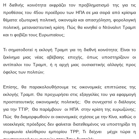
Η διεθνής κοινότητα εκφράζει τον προβληματισμό της για τις
προθέσεις του 45ου προέδρου των ΗΠΑ σε μια σειρά από κρίσιμα
θέματα: εξωτερική πολιτική, οικονομία και απασχόληση, φορολογική
πολιτική, μεταναστευτική κρίση. Πώς θα κινηθεί ο Ντόναλντ Τραμπ
και τι φοβίζει τους Ευρωπαίους;
Τι σηματοδοτεί η εκλογή Τραμπ για τη διεθνή κοινότητα; Είναι το
ξεκίνημα μιας νέας αβέβαιης εποχής, όπως υποστηρίζουν οι
αντίπαλοι του Τραμπ, ή η αρχή μιας ουσιαστικής αλλαγής προς
όφελος των πολιτών;
Επίσης, θα παρακολουθήσουμε τις οικονομικές επιπτώσεις της
εκλογής Τραμπ. Θα προχωρήσει στις εξαγγελίες του για εφαρμογή
προστατευτικής οικονομικής πολιτικής; Θα συνεχιστεί ο διάλογος
για την ΤΤΙP; Θα παρέμβουν οι ΗΠΑ στην κρίση της ευρωζώνης;
Πώς θα διαμορφωθούν οι οικονομικές σχέσεις με την Κίνα, καθώς ο
νεοεκλεγείς πρόεδρος δεν φαίνεται διατεθειμένος να υποστηρίξει τη
συμφωνία ελεύθερου εμπορίου ΤPP; Τι δείχνει μέχρι τώρα η
συμπεριφορά των αγορών στην Άπω Ανατολή;