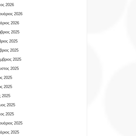
ος 2026
υάριος 2026
άριος 2026
βριος 2025
ριος 2025
βριος 2025
μβριος 2025
υστος 2025
ος 2025
ος 2025
 2025
ιος 2025
ος 2025
υάριος 2025
άριος 2025