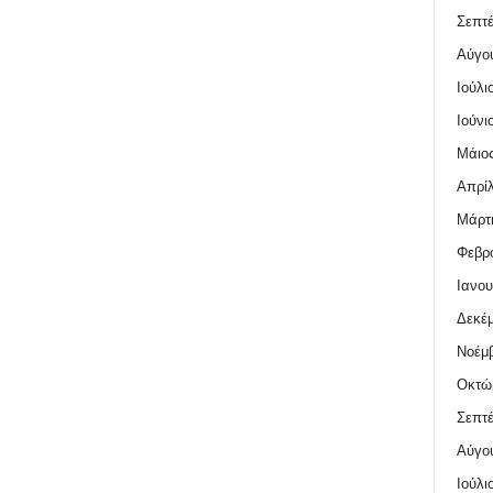
Σεπτέ
Αύγο
Ιούλι
Ιούνι
Μάιος
Απρίλ
Μάρτι
Φεβρο
Ιανου
Δεκέμ
Νοέμβ
Οκτώ
Σεπτέ
Αύγο
Ιούλι