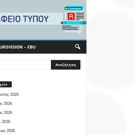
UROVISION – EBU
χείο
υστος 2026
ος 2026
ος 2026
 2026
ιος 2026