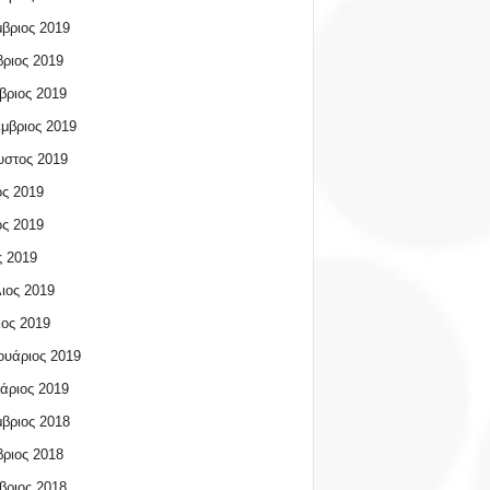
βριος 2019
ριος 2019
βριος 2019
μβριος 2019
υστος 2019
ος 2019
ος 2019
 2019
ιος 2019
ος 2019
υάριος 2019
άριος 2019
βριος 2018
ριος 2018
βριος 2018