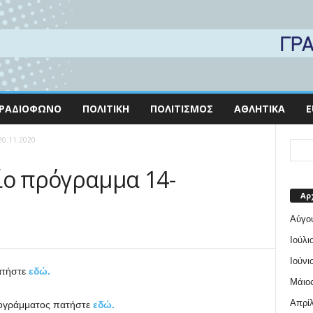
ΡΑΔΙΌΦΩΝΟ
ΠΟΛΙΤΙΚΉ
ΠΟΛΙΤΙΣΜΌΣ
ΑΘΛΗΤΙΚΆ
E
20.11.2020
ίο πρόγραμμα 14-
Αρ
Αύγο
Ιούλι
Ιούνι
ατήστε
εδώ.
Μάιος
Απρίλ
προγράμματος πατήστε
εδώ.