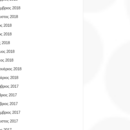
μβριος 2018
υστος 2018
ος 2018
ος 2018
 2018
ιος 2018
ος 2018
υάριος 2018
άριος 2018
βριος 2017
ριος 2017
βριος 2017
μβριος 2017
υστος 2017
ος 2017