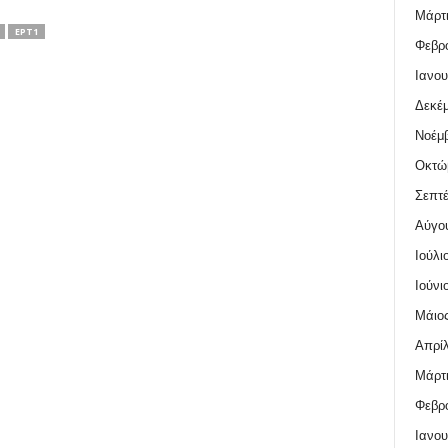
Μάρτι
ΕΡΤ1
Φεβρο
Ιανου
Δεκέμ
Νοέμβ
Οκτώ
Σεπτέ
Αύγο
Ιούλι
Ιούνι
Μάιος
Απρίλ
Μάρτι
Φεβρο
Ιανου