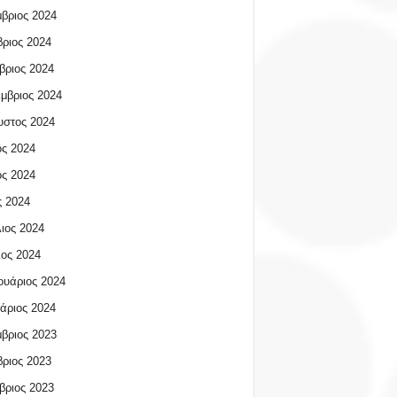
βριος 2024
ριος 2024
βριος 2024
μβριος 2024
υστος 2024
ος 2024
ος 2024
 2024
ιος 2024
ος 2024
υάριος 2024
άριος 2024
βριος 2023
ριος 2023
βριος 2023