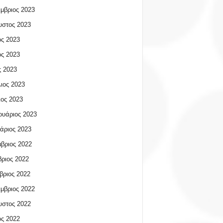
μβριος 2023
υστος 2023
ος 2023
ος 2023
 2023
ιος 2023
ος 2023
υάριος 2023
άριος 2023
βριος 2022
ριος 2022
βριος 2022
μβριος 2022
υστος 2022
ος 2022