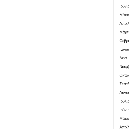
Ιούνι
Μάιος
Απρίλ
Μάρτι
Φεβρο
Ιανου
Δεκέμ
Νοέμβ
Οκτώ
Σεπτέ
Αύγο
Ιούλι
Ιούνι
Μάιος
Απρίλ