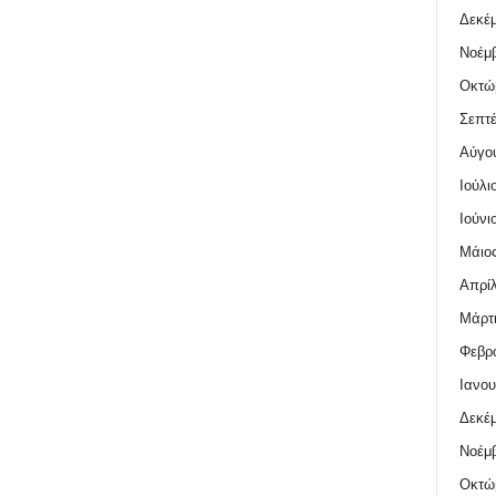
Δεκέμ
Νοέμβ
Οκτώ
Σεπτέ
Αύγο
Ιούλι
Ιούνι
Μάιος
Απρίλ
Μάρτι
Φεβρο
Ιανου
Δεκέμ
Νοέμβ
Οκτώ