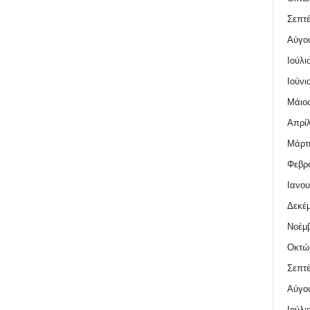
Σεπτέ
Αύγο
Ιούλι
Ιούνι
Μάιος
Απρίλ
Μάρτι
Φεβρο
Ιανου
Δεκέμ
Νοέμβ
Οκτώ
Σεπτέ
Αύγο
Ιούλι