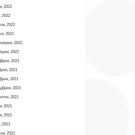
ος 2022
 2022
ιος 2022
ος 2022
υάριος 2022
άριος 2022
βριος 2021
ριος 2021
βριος 2021
μβριος 2021
υστος 2021
ος 2021
ος 2021
 2021
ιος 2021