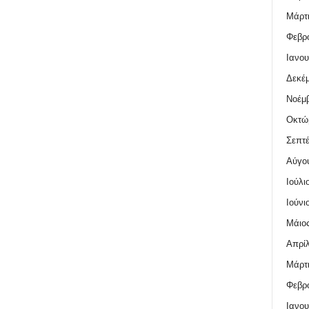
Μάρτι
Φεβρο
Ιανου
Δεκέμ
Νοέμβ
Οκτώ
Σεπτέ
Αύγο
Ιούλι
Ιούνι
Μάιος
Απρίλ
Μάρτι
Φεβρο
Ιανου