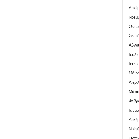
Δεκέμ
Νοέμβ
Οκτώ
Σεπτέ
Αύγο
Ιούλι
Ιούνι
Μάιος
Απρίλ
Μάρτι
Φεβρο
Ιανου
Δεκέμ
Νοέμβ
Οκτώ