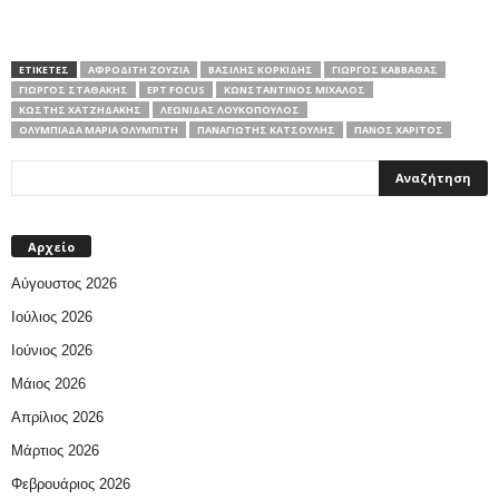
ΕΤΙΚΕΤΕΣ
ΑΦΡΟΔΊΤΗ ΖΟΎΖΙΑ
ΒΑΣΊΛΗΣ ΚΟΡΚΊΔΗΣ
ΓΙΏΡΓΟΣ ΚΑΒΒΑΘΆΣ
ΓΙΏΡΓΟΣ ΣΤΑΘΆΚΗΣ
ΕΡΤ FOCUS
ΚΩΝΣΤΑΝΤΊΝΟΣ ΜΊΧΑΛΟΣ
ΚΩΣΤΗΣ ΧΑΤΖΗΔΑΚΗΣ
ΛΕΩΝΊΔΑΣ ΛΟΥΚΌΠΟΥΛΟΣ
ΟΛΥΜΠΙΆΔΑ ΜΑΡΊΑ ΟΛΥΜΠΊΤΗ
ΠΑΝΑΓΙΏΤΗΣ ΚΑΤΣΟΎΛΗΣ
ΠΆΝΟΣ ΧΑΡΊΤΟΣ
Αρχείο
Αύγουστος 2026
Ιούλιος 2026
Ιούνιος 2026
Μάιος 2026
Απρίλιος 2026
Μάρτιος 2026
Φεβρουάριος 2026