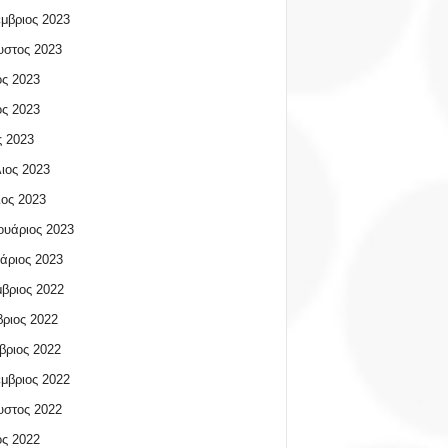
μβριος 2023
υστος 2023
ος 2023
ος 2023
 2023
ιος 2023
ος 2023
υάριος 2023
άριος 2023
βριος 2022
ριος 2022
βριος 2022
μβριος 2022
υστος 2022
ος 2022