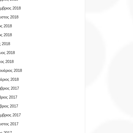
μβριος 2018
υστος 2018
ος 2018
ος 2018
 2018
ιος 2018
ος 2018
υάριος 2018
άριος 2018
βριος 2017
ριος 2017
βριος 2017
μβριος 2017
υστος 2017
ος 2017