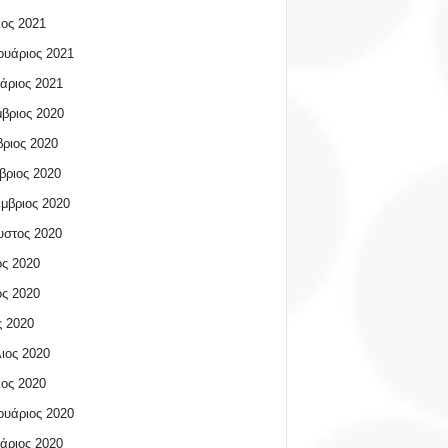
ος 2021
υάριος 2021
άριος 2021
βριος 2020
ριος 2020
βριος 2020
μβριος 2020
υστος 2020
ος 2020
ος 2020
 2020
ιος 2020
ος 2020
υάριος 2020
άριος 2020