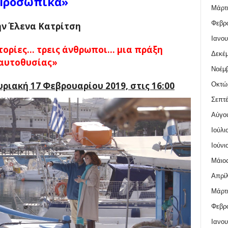
Προσωπικά»
Μάρτι
Φεβρο
ην Έλενα Κατρίτση
Ιανου
στορίες… τρεις άνθρωποι… μια πράξη
Δεκέμ
αυτοθυσίας»
Νοέμβ
ριακή 17 Φεβρουαρίου 2019, στις 16:00
Οκτώ
Σεπτέ
Αύγο
Ιούλι
Ιούνι
Μάιος
Απρίλ
Μάρτι
Φεβρο
Ιανου