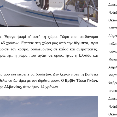
Δεκέμ
Νοέμβ
Οκτώ
Σεπτέ
Αύγο
α. Έφαγα ψωμί σ’ αυτή τη χώρα. Τώρα πια, αισθάνομαι
45 χρόνων. Έφτασε στη χώρα μας από την
Αίγυπτο,
πριν
Ιούλι
ίσει τον κόσμο, δουλεύοντας σε καΐκια και ανεμότρατες.
Ιούνι
υρώπης, η χώρα που αγάπησε όμως, ήταν η Ελλάδα και
Μάιος
Απρίλ
ς μου και έπρεπε να δουλέψω. Δεν ξεχνώ ποτέ τη βοήθεια
Μάρτι
λω να ζω τίμια με τον ιδρώτα μου». Ο
Ερβίν Τζέκα Γκάνι,
Φεβρο
ης
Αλβανίας,
όταν ήταν 14 χρόνων.
Ιανου
Δεκέμ
Νοέμβ
Οκτώ