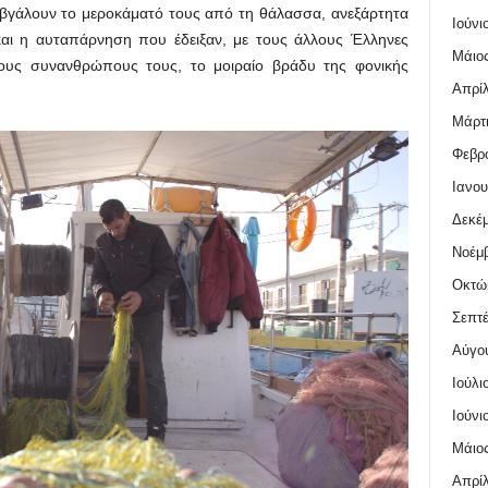
 βγάλουν το μεροκάματό τους από τη θάλασσα, ανεξάρτητα
Ιούνι
αι η αυταπάρνηση που έδειξαν, με τους άλλους Έλληνες
Μάιος
ους συνανθρώπους τους, το μοιραίο βράδυ της φονικής
Απρίλ
Μάρτι
Φεβρο
Ιανου
Δεκέμ
Νοέμβ
Οκτώ
Σεπτέ
Αύγο
Ιούλι
Ιούνι
Μάιος
Απρίλ