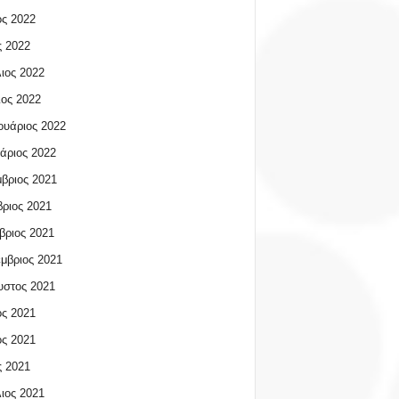
ος 2022
 2022
ιος 2022
ος 2022
υάριος 2022
άριος 2022
βριος 2021
ριος 2021
βριος 2021
μβριος 2021
υστος 2021
ος 2021
ος 2021
 2021
ιος 2021