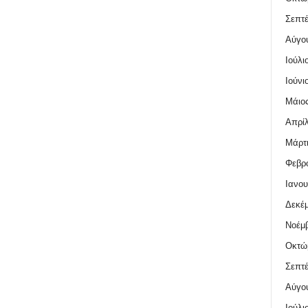
Σεπτέ
Αύγο
Ιούλι
Ιούνι
Μάιος
Απρίλ
Μάρτι
Φεβρο
Ιανου
Δεκέμ
Νοέμβ
Οκτώ
Σεπτέ
Αύγο
Ιούλι