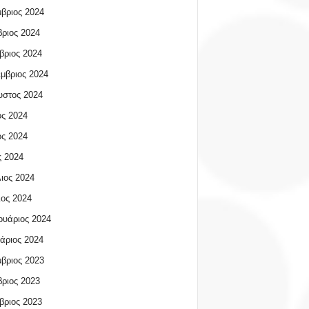
βριος 2024
ριος 2024
βριος 2024
μβριος 2024
υστος 2024
ος 2024
ος 2024
 2024
ιος 2024
ος 2024
υάριος 2024
άριος 2024
βριος 2023
ριος 2023
βριος 2023