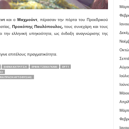
Μάρτι
Φεβρο
εντ
και ο
Μαχμούντ
, πέρασαν την πόρτα του Προεδρικού
Ιανου
ατίας,
Προκόπης Παυλόπουλος,
τους συνεχάρη και τους
Δεκέμ
ει την ελληνική υπηκοότητα, ως ένδειξη αναγνώρισης της
Νοέμβ
Οκτώ
έγινε επιτέλους πραγματικότητα.
Σεπτέ
ΈΛΕΝΑ ΚΑΤΡΊΤΣΗ
ΕΡΒΊΝ ΤΖΈΚΑ ΓΚΆΝΙ
ΕΡΤ1
Αύγο
ΣΙ
Ιούλι
 ΜΙΑ ΠΡΆΞΗ ΑΥΤΟΘΥΣΊΑΣ
Ιούνι
Μάιος
Απρίλ
Μάρτι
Φεβρο
Ιανου