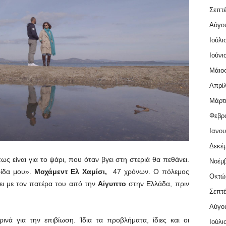
Σεπτέ
Αύγο
Ιούλι
Ιούνι
Μάιος
Απρίλ
Μάρτι
Φεβρο
Ιανου
Δεκέμ
ς είναι για το ψάρι, που όταν βγει στη στεριά θα πεθάνει.
Νοέμβ
ρίδα μου».
Μοχάμεντ Ελ Χαμίσι,
47 χρόνων. Ο πόλεμος
Οκτώ
ει με τον πατέρα του από την
Αίγυπτο
στην Ελλάδα, πριν
Σεπτέ
Αύγο
ινά για την επιβίωση. Ίδια τα προβλήματα, ίδιες και οι
Ιούλι