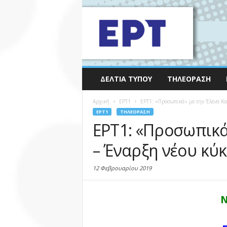
ΔΕΛΤΊΑ ΤΎΠΟΥ
ΤΗΛΕΌΡΑΣΗ
Αρχική
EΡΤ1
ΕΡΤ1: «Προσωπικά» με την Έλενα Κα
EΡΤ1
ΤΗΛΕΌΡΑΣΗ
ΕΡΤ1: «Προσωπικά
– Έναρξη νέου κύκ
12 Φεβρουαρίου 2019
Ν