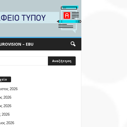
UROVISION – EBU
χείο
υστος 2026
ος 2026
ος 2026
 2026
ιος 2026