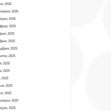
ος 2026
υάριος 2026
άριος 2026
βριος 2025
ριος 2025
βριος 2025
μβριος 2025
υστος 2025
ος 2025
ος 2025
 2025
ιος 2025
ος 2025
υάριος 2025
άριος 2025