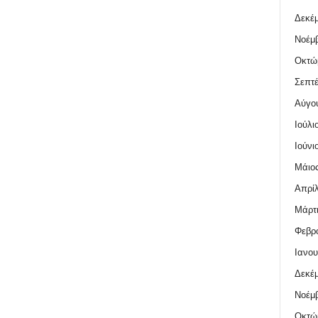
Δεκέμ
Νοέμβ
Οκτώ
Σεπτέ
Αύγο
Ιούλι
Ιούνι
Μάιος
Απρίλ
Μάρτι
Φεβρο
Ιανου
Δεκέμ
Νοέμβ
Οκτώ