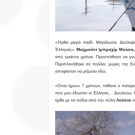
«Ήρθα μικρό παιδί. Μεγάλωσα. Δούλεψ
Έλληνας».
Μαχμούντ Ιμπραχίμ Μούσα,
από τριάντα χρόνια. Προσπάθησε να γνωρ
Περιπλανήθηκε σε πολλές χώρες της Ε
αποφάσισε να ριζώσει εδώ.
«Όταν ήμουν 7 χρόνων, πέθανε ο πατέρα
που μου έδωσαν οι Έλληνες… Δουλεύω, θέ
ήρθε με τα πόδια από την πόλη
Λούσια
τ