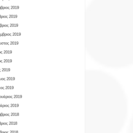
βριος 2019
ριος 2019
βριος 2019
μβριος 2019
υστος 2019
ος 2019
ος 2019
 2019
ιος 2019
ος 2019
υάριος 2019
άριος 2019
βριος 2018
ριος 2018
βριος 2018