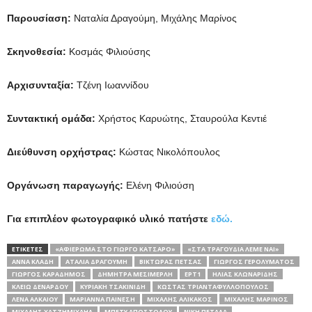
Παρουσίαση:
Ναταλία Δραγούμη, Μιχάλης Μαρίνος
Σκηνοθεσία:
Κοσμάς Φιλιούσης
Αρχισυνταξία:
Τζένη Ιωαννίδου
Συντακτική ομάδα:
Χρήστος Καρυώτης, Σταυρούλα Κεντιέ
Διεύθυνση ορχήστρας:
Κώστας Νικολόπουλος
Οργάνωση παραγωγής:
Ελένη Φιλιούση
Για επιπλέον φωτογραφικό υλικό πατήστε
εδώ.
ΕΤΙΚΕΤΕΣ
«ΑΦΙΈΡΩΜΑ ΣΤΟ ΓΙΏΡΓΟ ΚΑΤΣΑΡΌ»
«ΣΤΑ ΤΡΑΓΟΥΔΙΑ ΛΕΜΕ ΝΑΙ»
ΆΝΝΑ ΚΛΆΔΗ
ΑΤΑΛΊΑ ΔΡΑΓΟΎΜΗ
ΒΊΚΤΩΡΑΣ ΠΈΤΣΑΣ
ΓΙΏΡΓΟΣ ΓΕΡΟΛΥΜΆΤΟΣ
ΓΙΏΡΓΟΣ ΚΑΡΑΔΉΜΟΣ
ΔΉΜΗΤΡΑ ΜΕΣΙΜΕΡΛΉ
ΕΡΤ1
ΗΛΊΑΣ ΚΛΩΝΑΡΊΔΗΣ
ΚΛΕΙΏ ΔΕΝΆΡΔΟΥ
ΚΥΡΙΑΚΉ ΤΣΑΚΙΝΊΔΗ
ΚΏΣΤΑΣ ΤΡΙΑΝΤΑΦΥΛΛΌΠΟΥΛΟΣ
ΛΈΝΑ ΑΛΚΑΊΟΥ
ΜΑΡΙΆΝΝΑ ΠΑΙΝΈΣΗ
ΜΙΧΆΛΗΣ ΑΛΙΚΆΚΟΣ
ΜΙΧΆΛΗΣ ΜΑΡΊΝΟΣ
ΜΙΧΆΛΗΣ ΧΑΤΖΗΜΙΧΑΉΛ
ΜΠΈΤΥ ΑΠΟΣΤΌΛΟΥ
ΝΊΚΗ ΠΕΤΑΛΆ