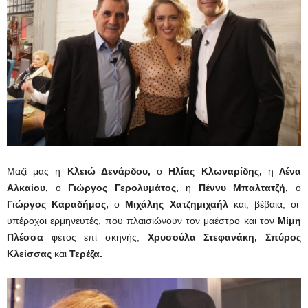
Μαζί μας η
Κλειώ Δενάρδου,
ο
Ηλίας Κλωναρίδης,
η
Λένα
Αλκαίου,
ο
Γιώργος Γερολυμάτος,
η
Πέννυ Μπαλτατζή,
ο
Γιώργος Καραδήμος,
ο
Μιχάλης Χατζημιχαήλ
και, βέβαια, οι
υπέροχοι ερμηνευτές, που πλαισιώνουν τον μαέστρο και τον
Μίμη
Πλέσσα
φέτος επί σκηνής,
Χρυσούλα Στεφανάκη, Σπύρος
Κλείσσας
και
Τερέζα.