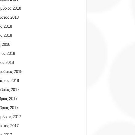
μβριος 2018
υστος 2018
ος 2018
ος 2018
 2018
ιος 2018
ος 2018
υάριος 2018
άριος 2018
βριος 2017
ριος 2017
βριος 2017
μβριος 2017
υστος 2017
ος 2017