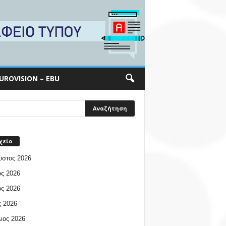
UROVISION – EBU
χείο
υστος 2026
ος 2026
ος 2026
 2026
ιος 2026