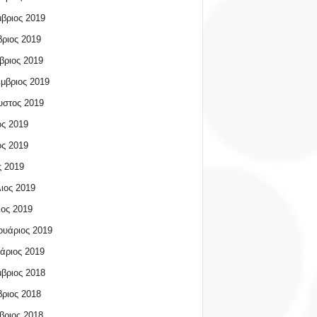
βριος 2019
ριος 2019
βριος 2019
μβριος 2019
υστος 2019
ος 2019
ος 2019
 2019
ιος 2019
ος 2019
υάριος 2019
άριος 2019
βριος 2018
ριος 2018
βριος 2018