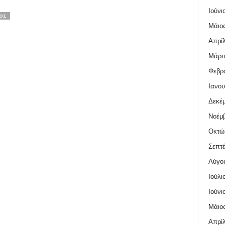
Ιούνι
ΟΣ
Μάιος
Απρίλ
Μάρτι
Φεβρο
Ιανου
Δεκέμ
Νοέμβ
Οκτώ
Σεπτέ
Αύγο
Ιούλι
Ιούνι
Μάιος
Απρίλ