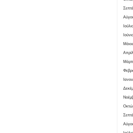
Σεπτέ
Αύγο
Ιούλι
Ιούνι
Μάιος
Απρίλ
Μάρτι
Φεβρο
Ιανου
Δεκέμ
Νοέμβ
Οκτώ
Σεπτέ
Αύγο
Ιούλι