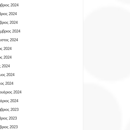
βριος 2024
ριος 2024
βριος 2024
μβριος 2024
υστος 2024
ος 2024
ος 2024
 2024
ιος 2024
ος 2024
υάριος 2024
άριος 2024
βριος 2023
ριος 2023
βριος 2023