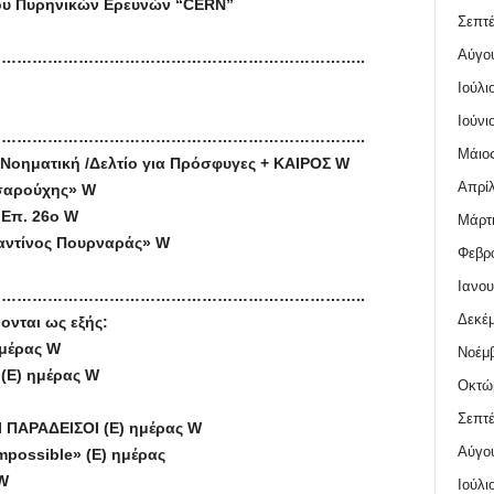
ρου Πυρηνικών Ερευνών “CERN”
Σεπτέ
Αύγο
……………………………………………………………..
Ιούλι
Ιούνι
……………………………………………………………..
Μάιος
Νοηματική /Δελτίο για Πρόσφυγες + ΚΑΙΡΟΣ W
Απρίλ
Τσαρούχης» W
 Επ. 26ο W
Μάρτι
αντίνος Πουρναράς» W
Φεβρο
Ιανου
……………………………………………………………..
Δεκέμ
ονται ως εξής:
μέρας W
Νοέμβ
(Ε) ημέρας W
Οκτώ
Σεπτέ
Ι ΠΑΡΑΔΕΙΣΟΙ (Ε) ημέρας W
Αύγο
possible» (Ε) ημέρας
W
Ιούλι