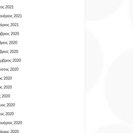
ος 2021
υάριος 2021
άριος 2021
βριος 2020
ριος 2020
βριος 2020
μβριος 2020
υστος 2020
ος 2020
ος 2020
 2020
ιος 2020
ος 2020
υάριος 2020
άριος 2020