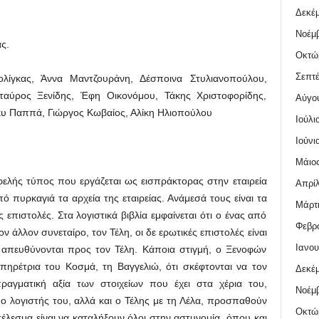
Δεκέμ
Νοέμβ
ς.
Οκτώ
Σεπτέ
λίγκας, Άννα Μαντζουράνη, Δέσποινα Στυλιανοπούλου,
ταύρος Ξενίδης, Έφη Οικονόμου, Τάκης Χριστοφορίδης,
Αύγο
κυ Παππά, Γιώργος Κωβαίος, Αλίκη Ηλιοπούλου
Ιούλι
Ιούνι
Μάιος
ελής τύπος που εργάζεται ως εισπράκτορας στην εταιρεία
Απρίλ
ό πυρκαγιά τα αρχεία της εταιρείας. Ανάμεσά τους είναι τα
Μάρτι
ς επιστολές. Στα λογιστικά βιβλία εμφαίνεται ότι ο ένας από
Φεβρο
ν άλλον συνεταίρο, τον Τέλη, οι δε ερωτικές επιστολές είναι
Ιανου
ι απευθύνονται προς τον Τέλη. Κάποια στιγμή, ο Ξενοφών
πηρέτρια του Κοσμά, τη Βαγγελιώ, ότι σκέφτονται να τον
Δεκέμ
ραγματική αξία των στοιχείων που έχει στα χέρια του,
Νοέμβ
 ο λογιστής του, αλλά και ο Τέλης με τη Λέλα, προσπαθούν
Οκτώ
τέλεσμα είναι να καταλήξουν όλοι στην αστυνομία, όπου και