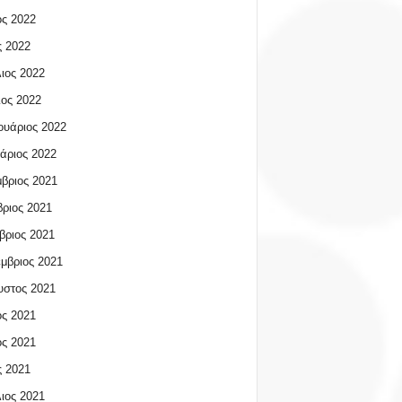
ος 2022
 2022
ιος 2022
ος 2022
υάριος 2022
άριος 2022
βριος 2021
ριος 2021
βριος 2021
μβριος 2021
υστος 2021
ος 2021
ος 2021
 2021
ιος 2021