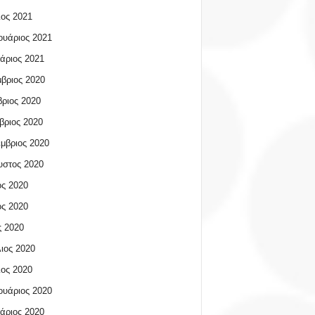
ος 2021
υάριος 2021
άριος 2021
βριος 2020
ριος 2020
βριος 2020
μβριος 2020
υστος 2020
ος 2020
ος 2020
 2020
ιος 2020
ος 2020
υάριος 2020
άριος 2020