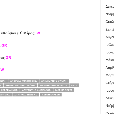
Δεκέμ
Νοέμβ
Οκτώ
Σεπτέ
 «Κούβα» (Β΄ Μέρος)
W
Αύγο
Ιούλι
ς
GR
Ιούνι
ρας
GR
Μάιος
Απρίλ
)
W
Μάρτι
ΝΊΑ»
ΑΝΔΡΈΑΣ ΦΙΛΙΠΠΊΔΗΣ
ΆΝΝΑ ΜΑΝΤΖΟΥΡΆΝΗ
Φεβρο
Υ
ΔΗΜΉΤΡΗΣ ΝΙΚΟΛΑΪ́ΔΗΣ
ΕΙΡΉΝΗ ΚΟΥΜΑΡΙΑΝΟΎ
ΕΡΤ1
 ΚΑΡΑΓΙΆΝΝΗΣ
ΛΑΥΡΈΝΤΗΣ ΔΙΑΝΈΛΛΟΣ
ΜΑΡΊΚΑ ΝΈΖΕΡ
Ιανου
ΚΑΡΎΔΗΣ
ΣΤΑΎΡΟΣ ΞΕΝΊΔΗΣ
ΤΖΈΝΗ ΚΑΡΈΖΗ
Δεκέμ
Νοέμβ
Οκτώ