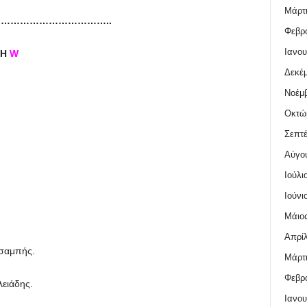
Μάρτι
……………………………..
Φεβρο
Ιανου
ΣΗ
W
Δεκέμ
Νοέμβ
Οκτώ
Σεπτέ
Αύγο
Ιούλι
Ιούνι
Μάιος
Απρίλ
τσαμπής.
Μάρτι
Φεβρο
ειάδης.
Ιανου