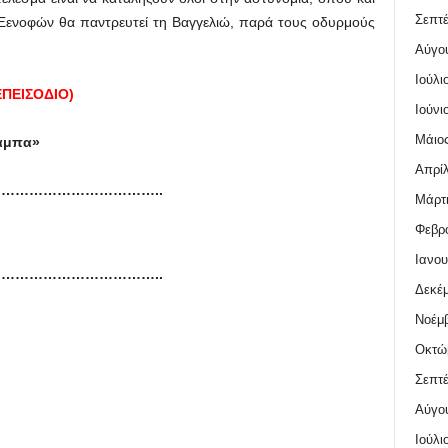
Σεπτέ
 Ξενοφών θα παντρευτεί τη Βαγγελιώ, παρά τους οδυρμούς
Αύγο
Ιούλι
ΕΠΕΙΣΟΔΙΟ)
Ιούνι
Μάιος
ιάμπα»
Απρίλ
……………………………..
Μάρτι
Φεβρο
Ιανου
……………………………..
Δεκέμ
Νοέμβ
Οκτώ
Σεπτέ
Αύγο
Ιούλι