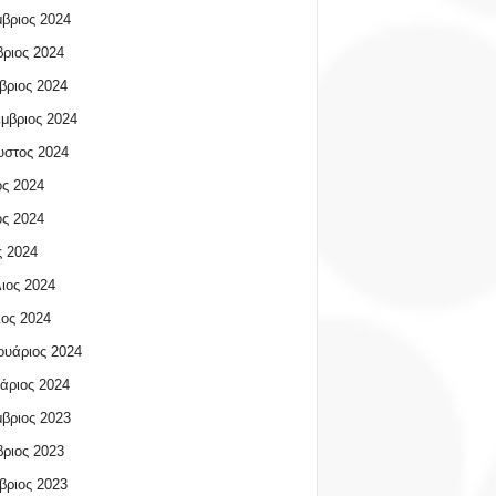
βριος 2024
ριος 2024
βριος 2024
μβριος 2024
υστος 2024
ος 2024
ος 2024
 2024
ιος 2024
ος 2024
υάριος 2024
άριος 2024
βριος 2023
ριος 2023
βριος 2023