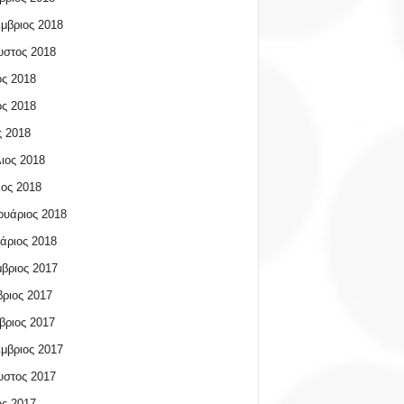
μβριος 2018
υστος 2018
ος 2018
ος 2018
 2018
ιος 2018
ος 2018
υάριος 2018
άριος 2018
βριος 2017
ριος 2017
βριος 2017
μβριος 2017
υστος 2017
ος 2017