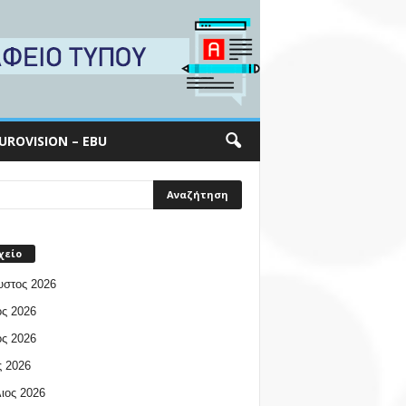
UROVISION – EBU
χείο
υστος 2026
ος 2026
ος 2026
 2026
ιος 2026