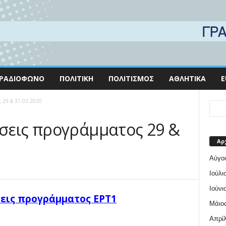
ΡΑΔΙΌΦΩΝΟ
ΠΟΛΙΤΙΚΉ
ΠΟΛΙΤΙΣΜΌΣ
ΑΘΛΗΤΙΚΆ
E
 29 & 31.03.2020
σεις προγράμματος 29 &
Αρ
Αύγο
Ιούλι
Ιούνι
εις προγράμματος ΕΡΤ1
Μάιος
Απρίλ