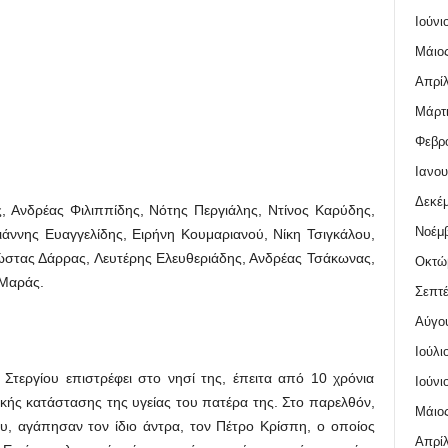
Ιούνι
Μάιος
Απρίλ
Μάρτι
Φεβρο
Ιανου
Δεκέμ
, Ανδρέας Φιλιππίδης, Νότης Περγιάλης, Ντίνος Καρύδης,
Νοέμβ
Γιάννης Ευαγγελίδης, Ειρήνη Κουμαριανού, Νίκη Τσιγκάλου,
ώστας Δάρρας, Λευτέρης Ελευθεριάδης, Ανδρέας Τσάκωνας,
Οκτώ
 Μαράς.
Σεπτέ
Αύγο
Ιούλι
Στεργίου επιστρέφει στο νησί της, έπειτα από 10 χρόνια
Ιούνι
ακής κατάστασης της υγείας του πατέρα της. Στο παρελθόν,
Μάιος
υ, αγάπησαν τον ίδιο άντρα, τον Πέτρο Κρίσπη, ο οποίος
Απρίλ