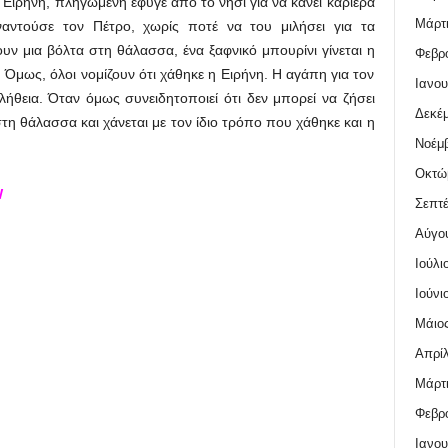
 Ειρήνη, πληγωμένη έφυγε από το νησί για να κάνει καριέρα
Μάρτι
αντούσε τον Πέτρο, χωρίς ποτέ να του μιλήσει για τα
υν μια βόλτα στη θάλασσα, ένα ξαφνικό μπουρίνι γίνεται η
Φεβρο
 Όμως, όλοι νομίζουν ότι χάθηκε η Ειρήνη. Η αγάπη για τον
Ιανου
λήθεια. Όταν όμως συνειδητοποιεί ότι δεν μπορεί να ζήσει
Δεκέμ
στη θάλασσα και χάνεται με τον ίδιο τρόπο που χάθηκε και η
Νοέμβ
Οκτώ
W
Σεπτέ
Αύγο
Ιούλι
Ιούνι
Μάιος
Απρίλ
Μάρτι
Φεβρο
Ιανου