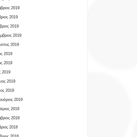
βριος 2019
ριος 2019
βριος 2019
μβριος 2019
υστος 2019
ος 2019
ος 2019
 2019
ιος 2019
ος 2019
υάριος 2019
άριος 2019
βριος 2018
ριος 2018
βριος 2018