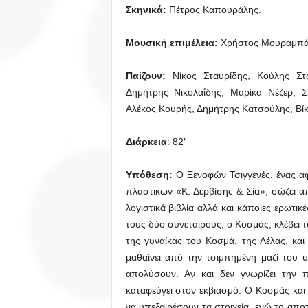
Σκηνικά:
Πέτρος Καπουράλης.
Μουσική επιμέλεια:
Χρήστος Μουραμπά
Παίζουν:
Νίκος Σταυρίδης, Κούλης Στο
Δημήτρης Νικολαΐδης, Μαρίκα Νέζερ, Σ
Αλέκος Κουρής, Δημήτρης Κατσούλης, Βί
Διάρκεια
: 82′
Υπόθεση:
O Ξενοφών Τσιγγενές, ένας αφ
πλαστικών «Κ. Δερβίσης & Σία», σώζει απ
λογιστικά βιβλία αλλά και κάποιες ερωτικέ
τους δύο συνεταίρους, ο Κοσμάς, κλέβει το
της γυναίκας του Κοσμά, της Λέλας, κα
μαθαίνει από την τσιμπημένη μαζί του υ
απολύσουν. Αν και δεν γνωρίζει την π
καταφεύγει στον εκβιασμό. Ο Κοσμάς και
να υπεξαιρέσουν τα στοιχεία, ενώ το απο