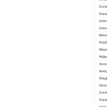
Σεπτέ
Αύγο
Ιούλι
Ιούνι
Μάιος
Απρίλ
Μάρτι
Φεβρο
Ιανου
Δεκέμ
Νοέμβ
Οκτώ
Σεπτέ
Αύγο
Ιούλι