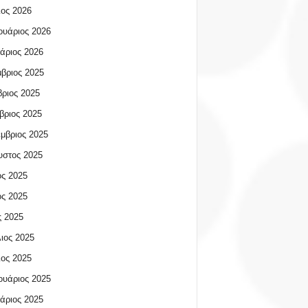
ος 2026
υάριος 2026
άριος 2026
βριος 2025
ριος 2025
βριος 2025
μβριος 2025
υστος 2025
ος 2025
ος 2025
 2025
ιος 2025
ος 2025
υάριος 2025
άριος 2025