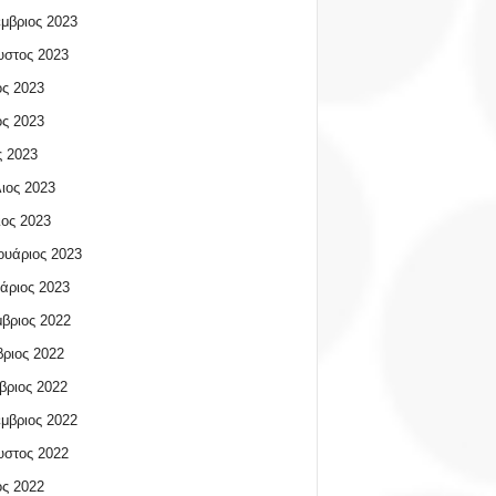
μβριος 2023
υστος 2023
ος 2023
ος 2023
 2023
ιος 2023
ος 2023
υάριος 2023
άριος 2023
βριος 2022
ριος 2022
βριος 2022
μβριος 2022
υστος 2022
ος 2022