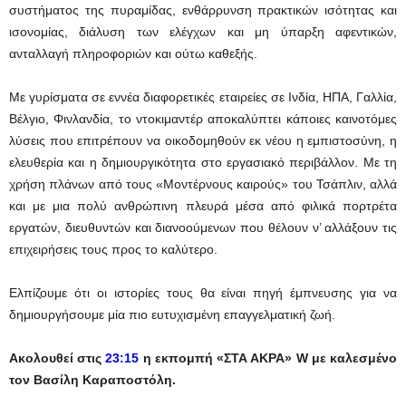
συστήματος της πυραμίδας, ενθάρρυνση πρακτικών ισότητας και
ισονομίας, διάλυση των ελέγχων και μη ύπαρξη αφεντικών,
ανταλλαγή πληροφοριών και ούτω καθεξής.
Με γυρίσματα σε εννέα διαφορετικές εταιρείες σε Ινδία, ΗΠΑ, Γαλλία,
Βέλγιο, Φινλανδία, το ντοκιμαντέρ αποκαλύπτει κάποιες καινοτόμες
λύσεις που επιτρέπουν να οικοδομηθούν εκ νέου η εμπιστοσύνη, η
ελευθερία και η δημιουργικότητα στο εργασιακό περιβάλλον. Με τη
χρήση πλάνων από τους «Μοντέρνους καιρούς» του Τσάπλιν, αλλά
και με μια πολύ ανθρώπινη πλευρά μέσα από φιλικά πορτρέτα
εργατών, διευθυντών και διανοούμενων που θέλουν ν’ αλλάξουν τις
επιχειρήσεις τους προς το καλύτερο.
Ελπίζουμε ότι οι ιστορίες τους θα είναι πηγή έμπνευσης για να
δημιουργήσουμε μία πιο ευτυχισμένη επαγγελματική ζωή.
Α
κολουθεί στις
23:15
η εκπομπή «ΣΤΑ ΑΚΡΑ»
W
με καλεσμένο
τον Βασίλη Καραποστόλη.