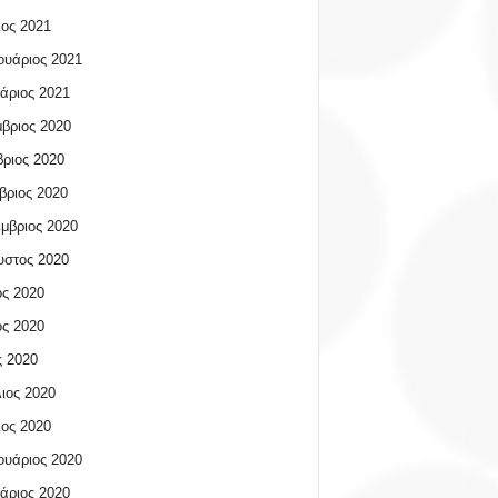
ος 2021
υάριος 2021
άριος 2021
βριος 2020
ριος 2020
βριος 2020
μβριος 2020
υστος 2020
ος 2020
ος 2020
 2020
ιος 2020
ος 2020
υάριος 2020
άριος 2020