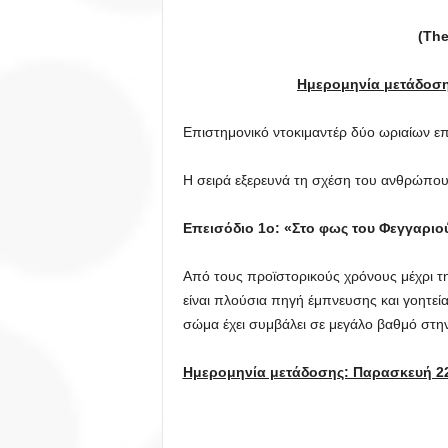
(The
Ημερομηνία μετάδοση
Επιστημονικό ντοκιμαντέρ δύο ωριαίων ε
Η σειρά εξερευνά τη σχέση του ανθρώπου 
Επεισόδιο
1
ο
: «
Στο
φως
του
Φεγγαριο
Από τους προϊστορικούς χρόνους μέχρι τ
είναι πλούσια πηγή έμπνευσης και γοητεί
σώμα έχει συμβάλει σε μεγάλο βαθμό στην
Ημερομηνία μετάδοσης: Παρασκευή 22