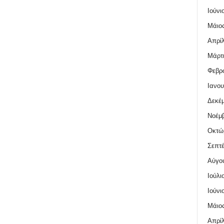
Ιούνι
Μάιος
Απρίλ
Μάρτι
Φεβρο
Ιανου
Δεκέμ
Νοέμβ
Οκτώ
Σεπτέ
Αύγο
Ιούλι
Ιούνι
Μάιος
Απρίλ