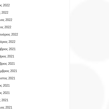
ος 2022
 2022
ιος 2022
ος 2022
υάριος 2022
άριος 2022
βριος 2021
ριος 2021
βριος 2021
μβριος 2021
υστος 2021
ος 2021
ος 2021
 2021
ιος 2021