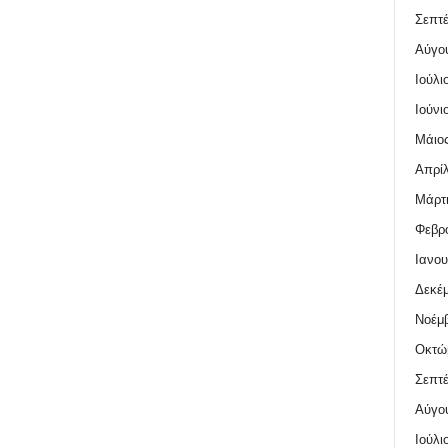
Σεπτέ
Αύγο
Ιούλι
Ιούνι
Μάιος
Απρίλ
Μάρτι
Φεβρο
Ιανου
Δεκέμ
Νοέμβ
Οκτώ
Σεπτέ
Αύγο
Ιούλι