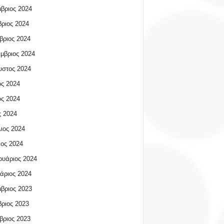
βριος 2024
ριος 2024
βριος 2024
μβριος 2024
υστος 2024
ος 2024
ος 2024
 2024
ιος 2024
ος 2024
υάριος 2024
άριος 2024
βριος 2023
ριος 2023
βριος 2023