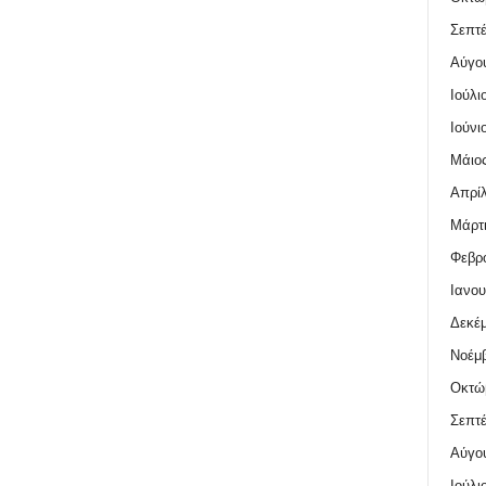
Σεπτέ
Αύγο
Ιούλι
Ιούνι
Μάιος
Απρίλ
Μάρτι
Φεβρο
Ιανου
Δεκέμ
Νοέμβ
Οκτώ
Σεπτέ
Αύγο
Ιούλι