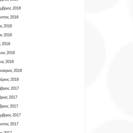
μβριος 2018
υστος 2018
ος 2018
ος 2018
 2018
ιος 2018
ος 2018
υάριος 2018
άριος 2018
βριος 2017
ριος 2017
βριος 2017
μβριος 2017
υστος 2017
ος 2017