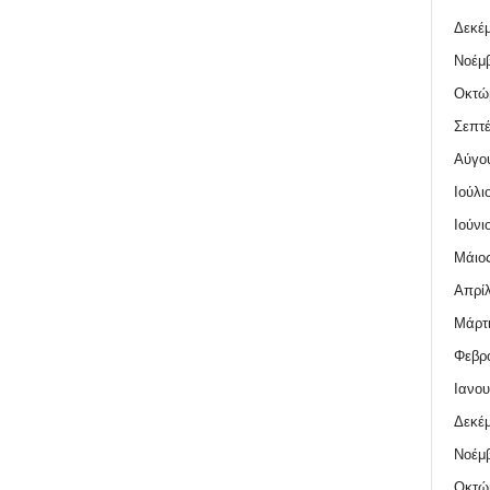
Δεκέμ
Νοέμβ
Οκτώ
Σεπτέ
Αύγο
Ιούλι
Ιούνι
Μάιος
Απρίλ
Μάρτι
Φεβρο
Ιανου
Δεκέμ
Νοέμβ
Οκτώ