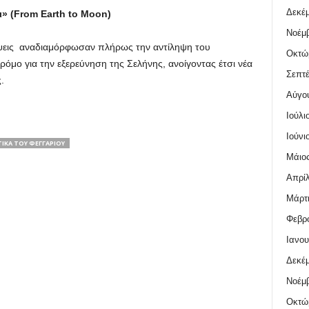
Δεκέμ
» (
From
Earth
to
Moon
)
Νοέμβ
ύψεις αναδιαμόρφωσαν πλήρως την αντίληψη του
Οκτώ
ρόμο για την εξερεύνηση της Σελήνης, ανοίγοντας έτσι νέα
Σεπτέ
.
Αύγο
Ιούλι
Ιούνι
ΙΚΆ ΤΟΥ ΦΕΓΓΑΡΙΟΎ
Μάιος
Απρίλ
Μάρτι
Φεβρο
Ιανου
Δεκέμ
Νοέμβ
Οκτώ