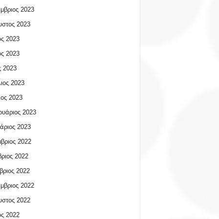
μβριος 2023
υστος 2023
ος 2023
ος 2023
 2023
ιος 2023
ος 2023
υάριος 2023
άριος 2023
βριος 2022
ριος 2022
βριος 2022
μβριος 2022
υστος 2022
ος 2022