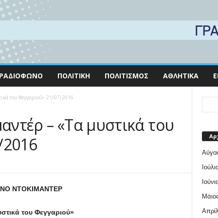
ΡΑΔΙΌΦΩΝΟ
ΠΟΛΙΤΙΚΉ
ΠΟΛΙΤΙΣΜΌΣ
ΑΘΛΗΤΙΚΆ
E
στικά του Φεγγαριού» 21/07/2016
μαντέρ – «Τα μυστικά του
Αρ
/2016
Αύγο
Ιούλι
Ιούνι
ΝΟ ΝΤΟΚΙΜΑΝΤΕΡ
Μάιος
Απρίλ
υστικά του Φεγγαριού»