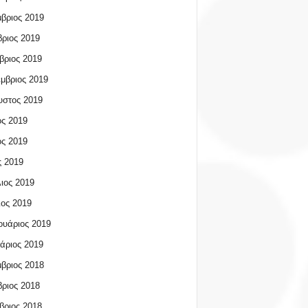
βριος 2019
ριος 2019
βριος 2019
μβριος 2019
υστος 2019
ος 2019
ος 2019
 2019
ιος 2019
ος 2019
υάριος 2019
άριος 2019
βριος 2018
ριος 2018
βριος 2018