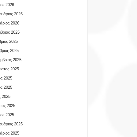
ος 2026
υάριος 2026
άριος 2026
βριος 2025
ριος 2025
βριος 2025
μβριος 2025
υστος 2025
ος 2025
ος 2025
 2025
ιος 2025
ος 2025
υάριος 2025
άριος 2025