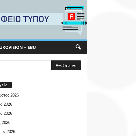
UROVISION – EBU
χείο
υστος 2026
ος 2026
ος 2026
 2026
ιος 2026