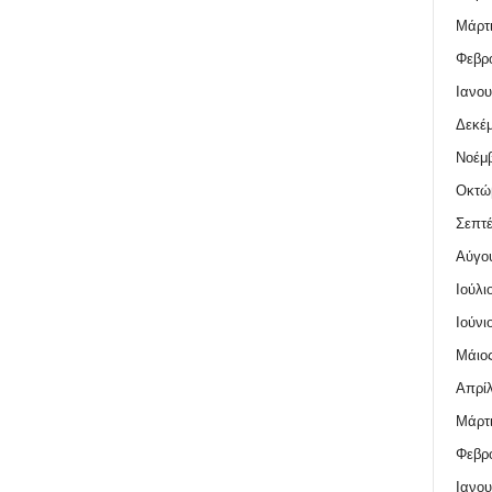
Μάρτι
Φεβρο
Ιανου
Δεκέμ
Νοέμβ
Οκτώ
Σεπτέ
Αύγο
Ιούλι
Ιούνι
Μάιος
Απρίλ
Μάρτι
Φεβρο
Ιανου