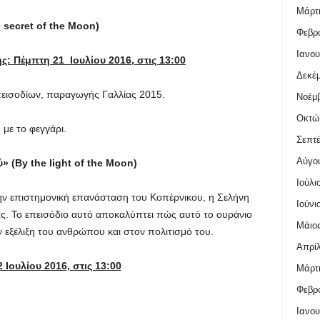
Μάρτι
 secret of the Moon)
Φεβρο
Ιανου
ς: Πέμπτη 21 Ιουλίου
2016, στις 13:00
Δεκέμ
πεισοδίων, παραγωγής Γαλλίας 2015.
Νοέμβ
Οκτώ
με το φεγγάρι.
Σεπτέ
Αύγο
ύ
» (By the light of the Moon)
Ιούλι
ην επιστημονική επανάσταση του Κοπέρνικου, η Σελήνη
Ιούνι
ας. Το επεισόδιο αυτό αποκαλύπτει πώς αυτό το ουράνιο
Μάιος
 εξέλιξη του ανθρώπου και στον πολιτισμό του.
Απρίλ
 Ιουλίου
2016, στις 13:00
Μάρτι
Φεβρο
Ιανου