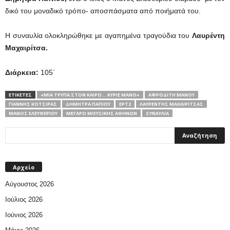
δικό του μοναδικό τρόπο- αποσπάσματα από ποιήματά του.
Η συναυλία ολοκληρώθηκε με αγαπημένα τραγούδια του
Λαυρέντη
Μαχαιρίτσα.
Διάρκεια:
105΄
ΕΤΙΚΕΤΕΣ
«ΜΙΑ ΤΡΎΠΑ ΣΤΟΝ ΚΑΙΡΌ… ΚΎΡΙΕ ΜΆΝΟ»
ΑΦΡΟΔΊΤΗ ΜΆΝΟΥ
ΓΙΆΝΝΗΣ ΚΌΤΣΙΡΑΣ
ΔΉΜΗΤΡΑ ΠΑΠΊΟΥ
ΕΡΤ2
ΛΑΥΡΈΝΤΗΣ ΜΑΧΑΙΡΊΤΣΑΣ
ΜΆΝΟΣ ΕΛΕΥΘΕΡΊΟΥ
ΜΈΓΑΡΟ ΜΟΥΣΙΚΉΣ ΑΘΗΝΏΝ
ΣΥΝΑΥΛΙΑ
Αρχείο
Αύγουστος 2026
Ιούλιος 2026
Ιούνιος 2026