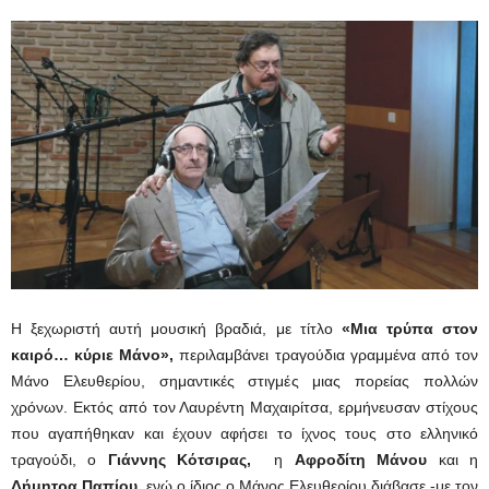
Η ξεχωριστή αυτή μουσική βραδιά, με τίτλο
«Μια τρύπα στον
καιρό… κύριε Μάνο»,
περιλαμβάνει τραγούδια γραμμένα από τον
Μάνο Ελευθερίου, σημαντικές στιγμές μιας πορείας πολλών
χρόνων. Εκτός από τον Λαυρέντη Μαχαιρίτσα, ερμήνευσαν στίχους
που αγαπήθηκαν και έχουν αφήσει το ίχνος τους στο ελληνικό
τραγούδι, ο
Γιάννης Κότσιρας,
η
Αφροδίτη Μάνου
και η
Δήμητρα Παπίου,
ενώ ο ίδιος ο Μάνος Ελευθερίου διάβασε -με τον