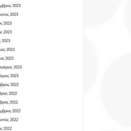
μβριος 2023
υστος 2023
ος 2023
ος 2023
 2023
ιος 2023
ος 2023
υάριος 2023
άριος 2023
βριος 2022
ριος 2022
βριος 2022
μβριος 2022
υστος 2022
ος 2022