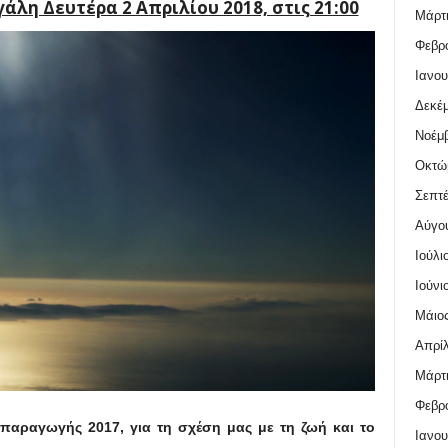
λη Δευτέρα 2 Απριλίου 2018, στις 21:00
Μάρτι
Φεβρο
Ιανου
Δεκέμ
Νοέμβ
Οκτώ
Σεπτέ
Αύγο
Ιούλι
Ιούνι
Μάιος
Απρίλ
Μάρτι
Φεβρο
 παραγωγής 2017, για τη σχέση μας με τη ζωή και το
Ιανου