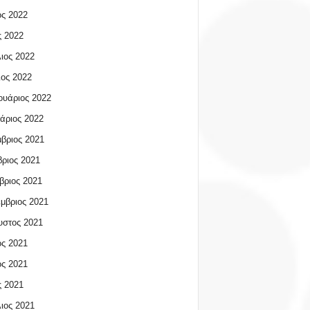
ος 2022
 2022
ιος 2022
ος 2022
υάριος 2022
άριος 2022
βριος 2021
ριος 2021
βριος 2021
μβριος 2021
υστος 2021
ος 2021
ος 2021
 2021
ιος 2021