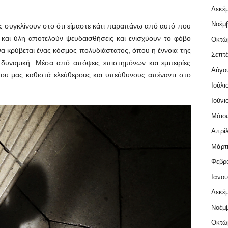
Δεκέμ
Νοέμβ
ς συγκλίνουν στο ότι είμαστε κάτι παραπάνω από αυτό που
 και ύλη αποτελούν ψευδαισθήσεις και ενισχύουν το φόβο
Οκτώ
α κρύβεται ένας κόσμος πολυδιάστατος, όπου η έννοια της
Σεπτέ
 δυναμική. Μέσα από απόψεις επιστημόνων και εμπειρίες
Αύγο
που μας καθιστά ελεύθερους και υπεύθυνους απέναντι στο
Ιούλι
Ιούνι
Μάιος
Απρίλ
Μάρτι
Φεβρο
Ιανου
Δεκέμ
Νοέμβ
Οκτώ