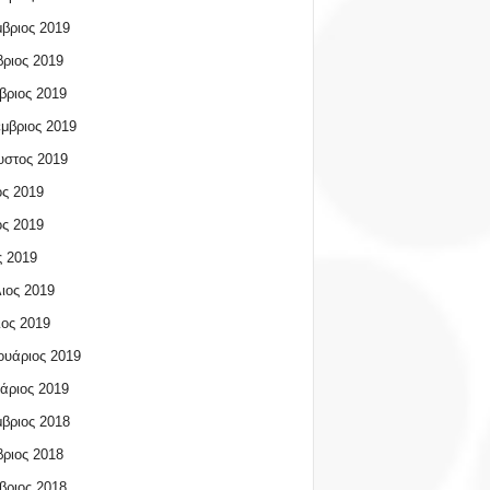
βριος 2019
ριος 2019
βριος 2019
μβριος 2019
υστος 2019
ος 2019
ος 2019
 2019
ιος 2019
ος 2019
υάριος 2019
άριος 2019
βριος 2018
ριος 2018
βριος 2018