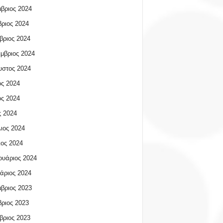
βριος 2024
ριος 2024
βριος 2024
μβριος 2024
υστος 2024
ος 2024
ος 2024
 2024
ιος 2024
ος 2024
υάριος 2024
άριος 2024
βριος 2023
ριος 2023
βριος 2023