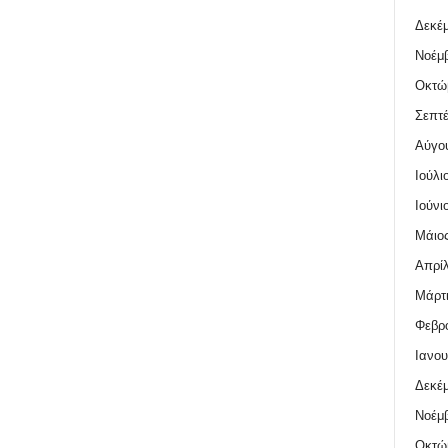
Δεκέμ
Νοέμβ
Οκτώ
Σεπτέ
Αύγο
Ιούλι
Ιούνι
Μάιος
Απρίλ
Μάρτι
Φεβρο
Ιανου
Δεκέμ
Νοέμβ
Οκτώ