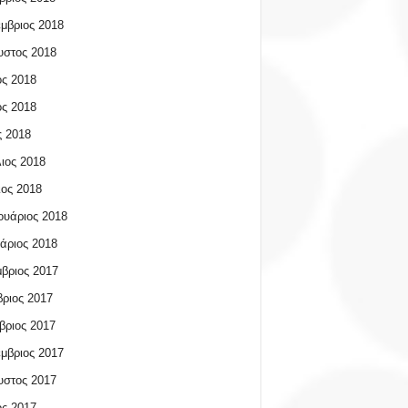
μβριος 2018
υστος 2018
ος 2018
ος 2018
 2018
ιος 2018
ος 2018
υάριος 2018
άριος 2018
βριος 2017
ριος 2017
βριος 2017
μβριος 2017
υστος 2017
ος 2017