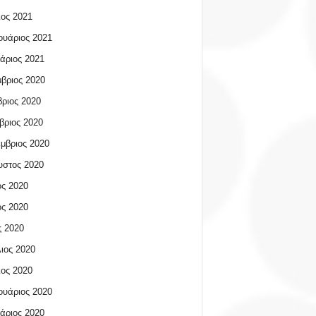
ος 2021
υάριος 2021
άριος 2021
βριος 2020
ριος 2020
βριος 2020
μβριος 2020
υστος 2020
ος 2020
ος 2020
 2020
ιος 2020
ος 2020
υάριος 2020
άριος 2020