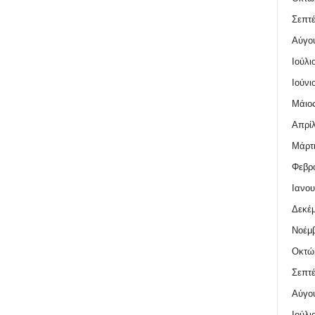
Σεπτέ
Αύγο
Ιούλι
Ιούνι
Μάιος
Απρίλ
Μάρτι
Φεβρο
Ιανου
Δεκέμ
Νοέμβ
Οκτώ
Σεπτέ
Αύγο
Ιούλι