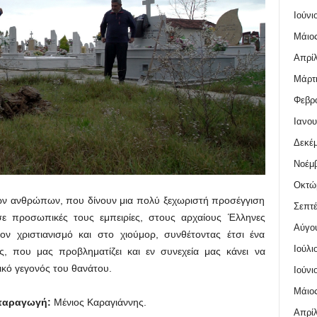
Ιούνι
Μάιος
Απρίλ
Μάρτι
Φεβρο
Ιανου
Δεκέμ
Νοέμβ
Οκτώ
κών ανθρώπων, που δίνουν μια πολύ ξεχωριστή προσέγγιση
Σεπτέ
ε προσωπικές τους εμπειρίες, στους αρχαίους Έλληνες
Αύγο
ον χριστιανισμό και στο χιούμορ, συνθέτοντας έτσι ένα
Ιούλι
ς, που μας προβληματίζει και εν συνεχεία μας κάνει να
ικό γεγονός του θανάτου.
Ιούνι
Μάιος
-παραγωγή
:
Μένιος Καραγιάννης.
Απρίλ