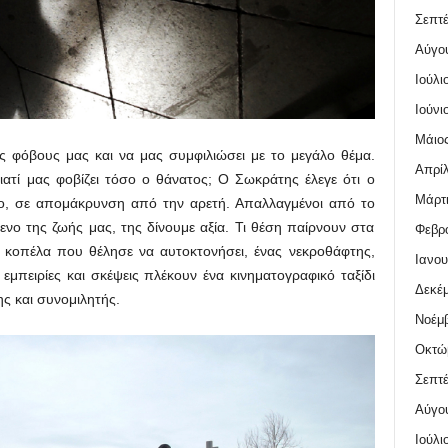
Σεπτέ
Αύγο
Ιούλι
Ιούνι
Μάιος
ους φόβους μας και να μας συμφιλιώσει με το μεγάλο θέμα.
Απρίλ
ατί μας φοβίζει τόσο ο θάνατος; Ο Σωκράτης έλεγε ότι ο
Μάρτι
κο, σε απομάκρυνση από την αρετή. Απαλλαγμένοι από το
ενο της ζωής μας, της δίνουμε αξία. Τι θέση παίρνουν στα
Φεβρο
 κοπέλα που θέλησε να αυτοκτονήσει, ένας νεκροθάφτης,
Ιανου
εμπειρίες και σκέψεις πλέκουν ένα κινηματογραφικό ταξίδι
Δεκέμ
ης και συνομιλητής.
Νοέμβ
Οκτώ
Σεπτέ
Αύγο
Ιούλι