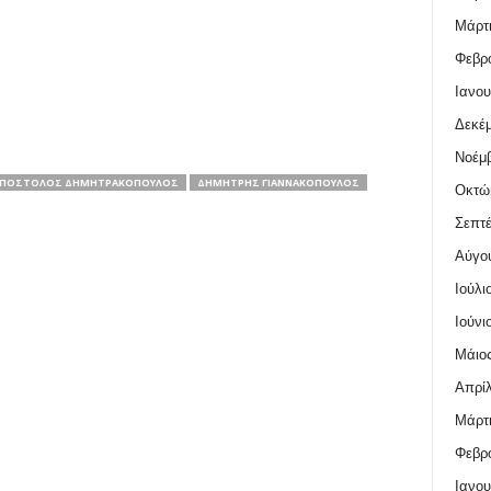
Μάρτι
Φεβρο
Ιανου
Δεκέμ
Νοέμβ
ΠΌΣΤΟΛΟΣ ΔΗΜΗΤΡΑΚΌΠΟΥΛΟΣ
ΔΗΜΉΤΡΗΣ ΓΙΑΝΝΑΚΌΠΟΥΛΟΣ
Οκτώ
Σεπτέ
Αύγο
Ιούλι
Ιούνι
Μάιος
Απρίλ
Μάρτι
Φεβρο
Ιανου