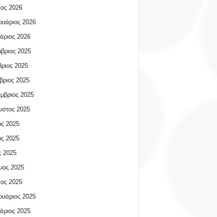
ος 2026
υάριος 2026
άριος 2026
βριος 2025
ριος 2025
βριος 2025
μβριος 2025
υστος 2025
ος 2025
ος 2025
 2025
ιος 2025
ος 2025
υάριος 2025
άριος 2025