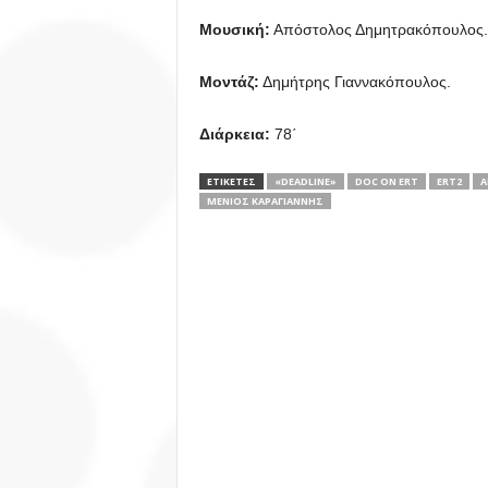
Μουσική:
Απόστολος Δημητρακόπουλος.
Μοντάζ:
Δημήτρης Γιαννακόπουλος.
Διάρκεια:
78΄
ΕΤΙΚΕΤΕΣ
«DEADLINE»
DOC ON ERT
ERT2
Α
ΜΈΝΙΟΣ ΚΑΡΑΓΙΆΝΝΗΣ