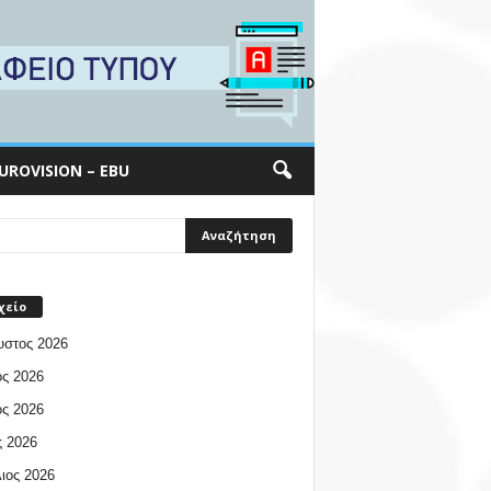
UROVISION – EBU
χείο
υστος 2026
ος 2026
ος 2026
 2026
ιος 2026