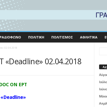
ΡΑΔΙΌΦΩΝΟ
ΠΟΛΙΤΙΚΉ
ΠΟΛΙΤΙΣΜΌΣ
ΑΘΛΗΤΙΚΆ
E
ne» 02.04.2018
 «Deadline» 02.04.2018
Αρ
Αύγο
Ιούλι
DOC ON ΕΡΤ
Ιούνι
«Deadline»
Μάιος
Απρίλ