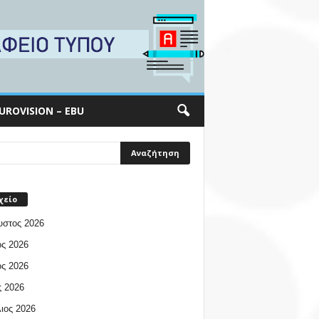
UROVISION – EBU
χείο
υστος 2026
ος 2026
ος 2026
 2026
ιος 2026