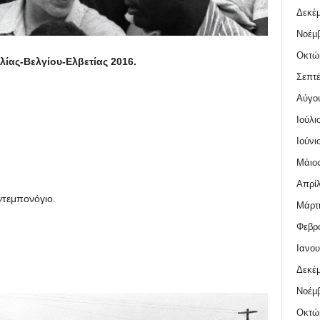
Δεκέμ
Νοέμβ
Οκτώ
ίας-Βελγίου-Ελβετίας 2016.
Σεπτέ
Αύγο
Ιούλι
Ιούνι
Μάιος
Απρίλ
ντεμπονόγιο.
Μάρτι
Φεβρο
Ιανου
Δεκέμ
Νοέμβ
Οκτώ