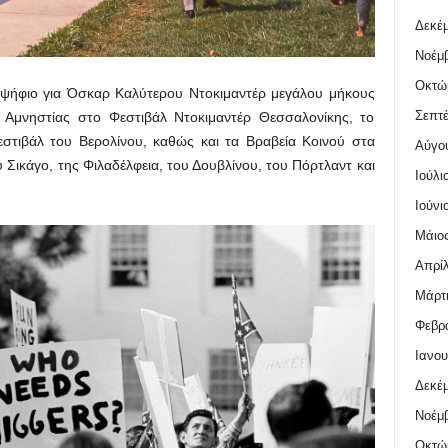
Δεκέμ
Νοέμβ
Οκτώ
ήφιο για Όσκαρ Καλύτερου Ντοκιμαντέρ μεγάλου μήκους
Σεπτέ
ς Αμνηστίας στο Φεστιβάλ Ντοκιμαντέρ Θεσσαλονίκης, το
στιβάλ του Βερολίνου, καθώς και τα Βραβεία Κοινού στα
Αύγο
 Σικάγο, της Φιλαδέλφεια, του Δουβλίνου, του Πόρτλαντ και
Ιούλι
Ιούνι
Μάιος
Απρίλ
Μάρτι
Φεβρο
Ιανου
Δεκέμ
Νοέμβ
Οκτώ