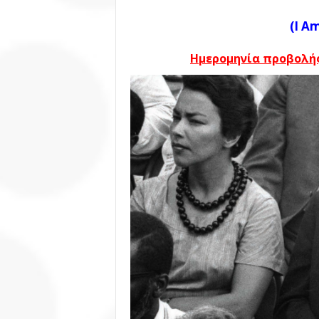
(I A
Ημερομηνία προβολής