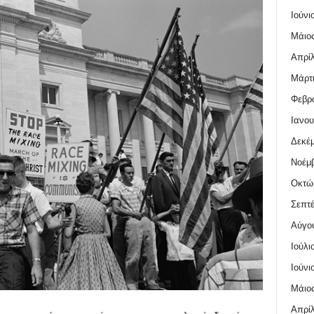
Ιούνι
Μάιος
Απρίλ
Μάρτι
Φεβρο
Ιανου
Δεκέμ
Νοέμβ
Οκτώ
Σεπτέ
Αύγο
Ιούλι
Ιούνι
Μάιος
Απρίλ