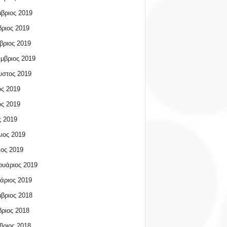
βριος 2019
ριος 2019
βριος 2019
μβριος 2019
υστος 2019
ος 2019
ος 2019
 2019
ιος 2019
ος 2019
υάριος 2019
άριος 2019
βριος 2018
ριος 2018
βριος 2018