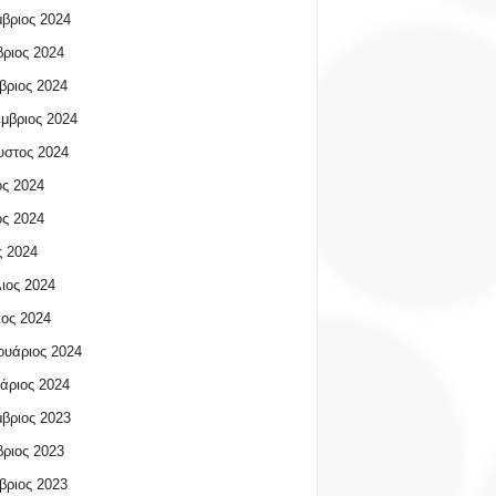
βριος 2024
ριος 2024
βριος 2024
μβριος 2024
υστος 2024
ος 2024
ος 2024
 2024
ιος 2024
ος 2024
υάριος 2024
άριος 2024
βριος 2023
ριος 2023
βριος 2023