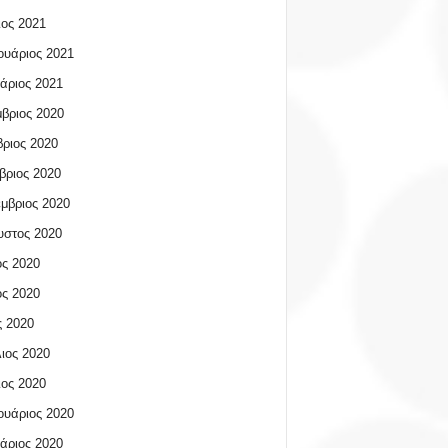
ος 2021
υάριος 2021
άριος 2021
βριος 2020
ριος 2020
βριος 2020
μβριος 2020
υστος 2020
ος 2020
ος 2020
 2020
ιος 2020
ος 2020
υάριος 2020
άριος 2020