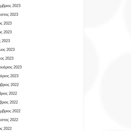
μβριος 2023
υστος 2023
ος 2023
ος 2023
 2023
ιος 2023
ος 2023
υάριος 2023
άριος 2023
βριος 2022
ριος 2022
βριος 2022
μβριος 2022
υστος 2022
ος 2022