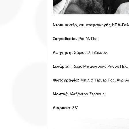
Ντοκιμαντέρ, συμπαραγωγής
ΗΠΑ-Γαλλ
Σκηνοθεσία:
Ραούλ Πεκ.
Αφήγηση:
Σάμιουελ Τζάκσον.
Σενάριο:
Τζέιμς Μπάλντουιν, Ραούλ Πεκ.
Φωτογραφία:
Μπιλ & Τέρνερ Ρος, Ανρί Α
Μοντάζ:
Αλεξάντρα Στράους.
Διάρκεια
: 86΄