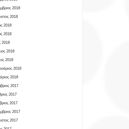
μβριος 2018
υστος 2018
ος 2018
ος 2018
 2018
ιος 2018
ος 2018
υάριος 2018
άριος 2018
βριος 2017
ριος 2017
βριος 2017
μβριος 2017
υστος 2017
ος 2017