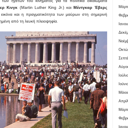
 των ηγετών του κινήματος για τα πολιτικά δικαιώματα
Μάρτι
ερ Κινγκ
(Martin Luther King Jr.) και
Μέντγκαρ Έβερς
η εικόνα και η πραγματικότητα των μαύρων στη σημερινή
Φεβρο
λημένη από τη λευκή πλειοψηφία.
Ιανου
Δεκέμ
Νοέμβ
Οκτώ
Σεπτέ
Αύγο
Ιούλι
Ιούνι
Μάιος
Απρίλ
Μάρτι
Φεβρο
Ιανου