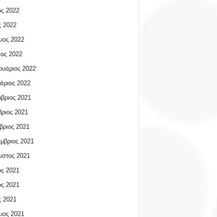
ος 2022
 2022
ιος 2022
ος 2022
υάριος 2022
άριος 2022
βριος 2021
ριος 2021
βριος 2021
μβριος 2021
υστος 2021
ος 2021
ος 2021
 2021
ιος 2021