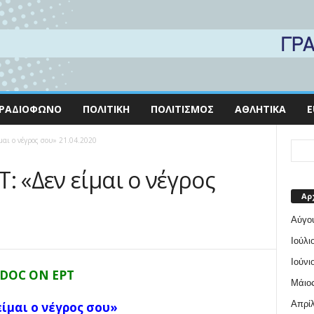
ΡΑΔΙΌΦΩΝΟ
ΠΟΛΙΤΙΚΉ
ΠΟΛΙΤΙΣΜΌΣ
ΑΘΛΗΤΙΚΆ
E
αι ο νέγρος σου» 21.04.2020
: «Δεν είμαι ο νέγρος
Αρ
Αύγο
Ιούλι
Ιούνι
DOC ON ΕΡΤ
Μάιος
Απρίλ
ίμαι ο νέγρος σου»