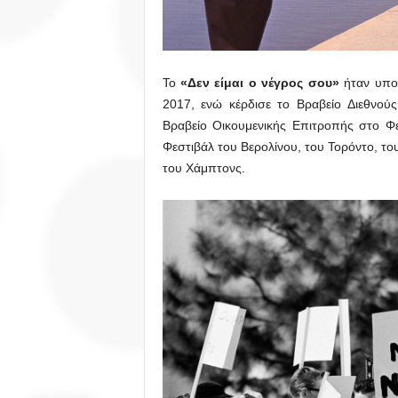
Το
«Δεν είμαι ο νέγρος σου»
ήταν υποψ
2017, ενώ κέρδισε το Βραβείο Διεθνού
Βραβείο Οικουμενικής Επιτροπής στο Φε
Φεστιβάλ του Βερολίνου, του Τορόντο, του
του Χάμπτονς.