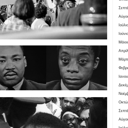
Σεπτέ
Αύγο
Ιούλι
Ιούνι
Μάιος
Απρίλ
Μάρτι
Φεβρο
Ιανου
Δεκέμ
Νοέμβ
Οκτώ
Σεπτέ
Αύγο
Ιούλι