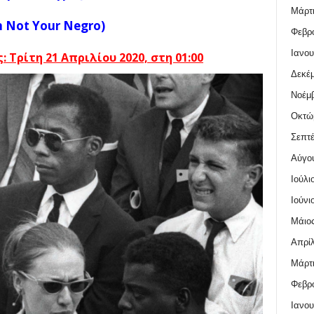
Μάρτι
m Not Your Negro)
Φεβρο
Ιανου
: Τρί
τη 21 Απριλίου 2020, στη 01:00
Δεκέμ
Νοέμβ
Οκτώ
Σεπτέ
Αύγο
Ιούλι
Ιούνι
Μάιος
Απρίλ
Μάρτι
Φεβρο
Ιανου