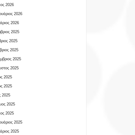
ος 2026
υάριος 2026
άριος 2026
βριος 2025
ριος 2025
βριος 2025
μβριος 2025
υστος 2025
ος 2025
ος 2025
 2025
ιος 2025
ος 2025
υάριος 2025
άριος 2025