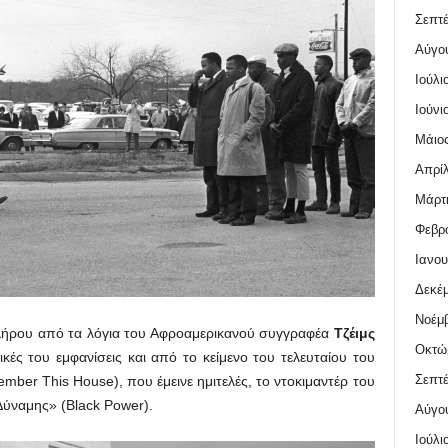
Σεπτέ
Αύγο
Ιούλι
Ιούνι
Μάιος
Απρίλ
Μάρτι
Φεβρο
Ιανου
Δεκέμ
Νοέμβ
κλήρου από τα λόγια του Αφροαμερικανού συγγραφέα
Τζέιμς
Οκτώ
ς του εμφανίσεις και από το κείμενο του τελευταίου του
Σεπτέ
ber This House), που έμεινε ημιτελές, το ντοκιμαντέρ του
Δύναμης» (Black Power).
Αύγο
Ιούλι