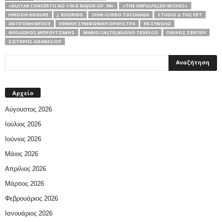
«GUITAR CONCERTO NO 1 IN D MAJOR OP. 99»
«THE UNFULFILLED WISHES»
HIROSHI KOGURE
J. RODRIGO
SHIN-ICHIRO TOCUNAGA
STUDIO Δ ΤΗΣ ΕΡΤ
ΑΝΤΙΓΌΝΗ ΜΠΑΞΈ
ΕΘΝΙΚΉ ΣΥΜΦΩΝΙΚΉ ΟΡΧΉΣΤΡΑ
ΕΝ ΣΥΝΌΛΩ
ΘΕΌΔΩΡΟΣ ΜΠΡΟΥΤΖΆΚΗΣ
ΜARIO CASTELNUOVO TEDESCO
ΠΑΎΛΟΣ ΣΕΡΓΊΟΥ
ΣΩΤΉΡΗΣ ΑΘΑΝΑΣΊΟΥ
Αρχείο
Αύγουστος 2026
Ιούλιος 2026
Ιούνιος 2026
Μάιος 2026
Απρίλιος 2026
Μάρτιος 2026
Φεβρουάριος 2026
Ιανουάριος 2026