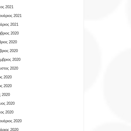
ος 2021
υάριος 2021
άριος 2021
βριος 2020
ριος 2020
βριος 2020
μβριος 2020
υστος 2020
ος 2020
ος 2020
 2020
ιος 2020
ος 2020
υάριος 2020
άριος 2020