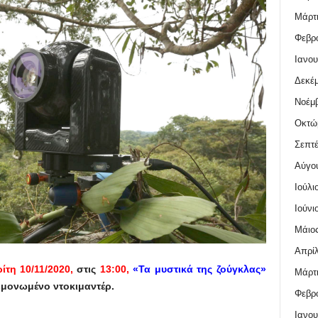
Μάρτι
Φεβρο
Ιανου
Δεκέμ
Νοέμβ
Οκτώ
Σεπτέ
Αύγο
Ιούλι
Ιούνι
Μάιος
Απρίλ
ίτη 10/11/2020,
στις
13:00,
«
Τα μυστικά της ζούγκλας»
Μάρτι
εμονωμένο ντοκιμαντέρ.
Φεβρο
Ιανου