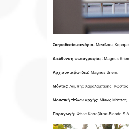
Σκηνοθεσία-σενάριο:
Μενέλαος Καραμα
Διεύθυνση φωτογραφίας:
Magnus Briem
Αρχισυνταξία-ιδέα:
Magnus Briem.
Μόνταζ:
Λάμπης Χαραλαμπίδης, Κώστας
Μουσική τίτλων αρχής:
Μίνως Μάτσας.
Παραγωγή:
Φένια Κοσοβίτσα-Blonde S.A