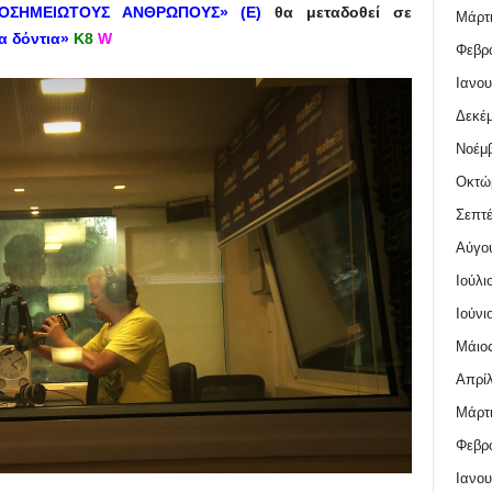
ΙΟΣΗΜΕΙΩΤΟΥΣ ΑΝΘΡΩΠΟΥΣ»
(E)
θα μεταδοθεί σε
Μάρτι
α δόντια»
Κ8
W
Φεβρο
Ιανου
Δεκέμ
Νοέμβ
Οκτώ
Σεπτέ
Αύγο
Ιούλι
Ιούνι
Μάιος
Απρίλ
Μάρτι
Φεβρο
Ιανου