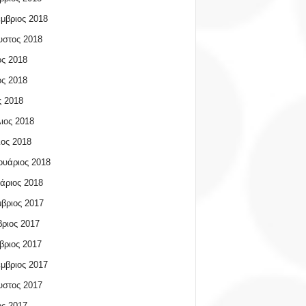
μβριος 2018
υστος 2018
ος 2018
ος 2018
 2018
ιος 2018
ος 2018
υάριος 2018
άριος 2018
βριος 2017
ριος 2017
βριος 2017
μβριος 2017
υστος 2017
ος 2017