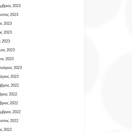
μβριος 2023
υστος 2023
ος 2023
ος 2023
 2023
ιος 2023
ος 2023
υάριος 2023
άριος 2023
βριος 2022
ριος 2022
βριος 2022
μβριος 2022
υστος 2022
ος 2022