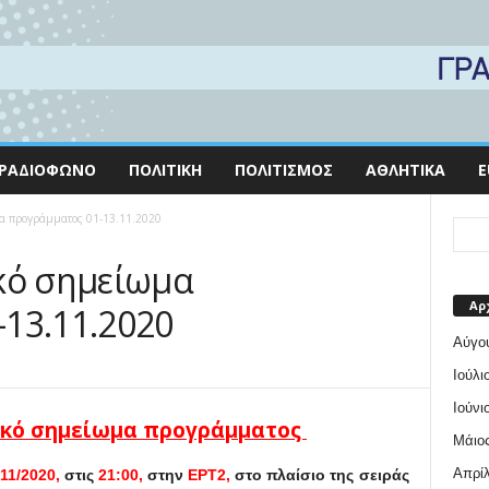
ΡΑΔΙΌΦΩΝΟ
ΠΟΛΙΤΙΚΉ
ΠΟΛΙΤΙΣΜΌΣ
ΑΘΛΗΤΙΚΆ
E
α προγράμματος 01-13.11.2020
κό σημείωμα
Αρ
13.11.2020
Αύγο
Ιούλι
Ιούνι
ικό σημείωμα προγράμματος
Μάιος
Απρίλ
11/
2020,
στις
21:00,
στην
ΕΡΤ2,
στο πλαίσιο της σειράς