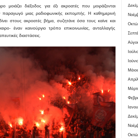
Δεκέμ
ο μοιάζει διέξοδος για έξι ακροατές που μοιράζονται
ν παραγωγό μιας ραδιοφωνικής εκπομπής. Η καθημερινή
Νοέμβ
ίνει στους ακροατές βήμα, συζητάνε όσα τους καίνε και
Οκτώ
ιρο- έναν καινούργιο τρόπο επικοινωνίας, ανταλλαγής
Σεπτέ
ευτικές διαστάσεις.
Αύγο
Ιούλι
Ιούνι
Μάιος
Απρίλ
Μάρτι
Φεβρο
Ιανου
Δεκέμ
Νοέμβ
Οκτώ