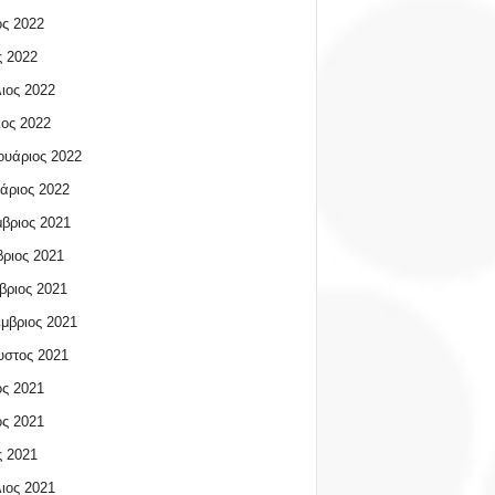
ος 2022
 2022
ιος 2022
ος 2022
υάριος 2022
άριος 2022
βριος 2021
ριος 2021
βριος 2021
μβριος 2021
υστος 2021
ος 2021
ος 2021
 2021
ιος 2021