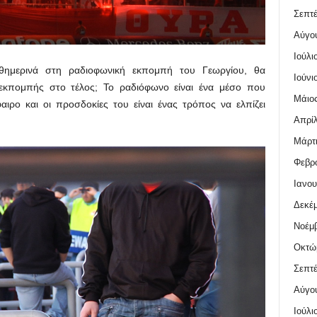
Σεπτέ
Αύγο
Ιούλι
θημερινά στη ραδιοφωνική εκπομπή του Γεωργίου, θα
Ιούνι
εκπομπής στο τέλος; Το ραδιόφωνο είναι ένα μέσο που
Μάιος
ιρο και οι προσδοκίες του είναι ένας τρόπος να ελπίζει
Απρίλ
Μάρτι
Φεβρο
Ιανου
Δεκέμ
Νοέμβ
Οκτώ
Σεπτέ
Αύγο
Ιούλι