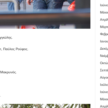
Ιούνι
Μάιος
Απρίλ
Μάρτι
Φεβρο
γγιώλης.
Ιανου
Δεκέμ
, Παύλος Ρούφος.
Νοέμβ
Οκτώ
Σεπτέ
 Μακρυνός.
Αύγο
Ιούλι
Ιούνι
.
Μάιος
Απρίλ