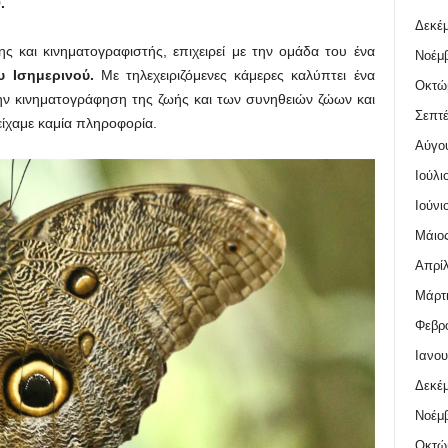
.
Δεκέμ
ς και κινηματογραφιστής, επιχειρεί με την ομάδα του ένα
Νοέμβ
υ Ισημερινού.
Με τηλεχειριζόμενες κάμερες καλύπτει ένα
Οκτώ
 την κινηματογράφηση της ζωής και των συνηθειών ζώων και
Σεπτέ
είχαμε καμία πληροφορία.
Αύγο
Ιούλι
Ιούνι
Μάιος
Απρίλ
Μάρτι
Φεβρο
Ιανου
Δεκέμ
Νοέμβ
Οκτώ