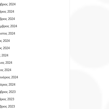
βριος 2024
ριος 2024
βριος 2024
μβριος 2024
υστος 2024
ος 2024
ος 2024
 2024
ιος 2024
ος 2024
υάριος 2024
άριος 2024
βριος 2023
ριος 2023
βριος 2023