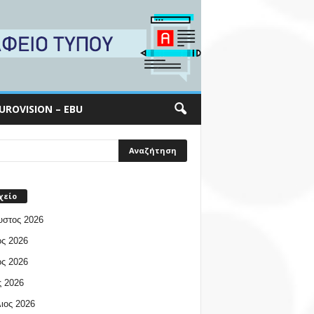
UROVISION – EBU
χείο
υστος 2026
ος 2026
ος 2026
 2026
ιος 2026