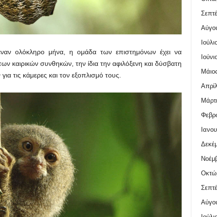
Σεπτέ
Αύγο
Ιούλι
έναν ολόκληρο μήνα, η ομάδα των επιστημόνων έχει να
Ιούνι
ων καιρικών συνθηκών, την ίδια την αφιλόξενη και δύσβατη
Μάιος
για τις κάμερες και τον εξοπλισμό τους.
Απρίλ
Μάρτι
Φεβρο
Ιανου
Δεκέμ
Νοέμβ
Οκτώ
Σεπτέ
Αύγο
Ιούλι