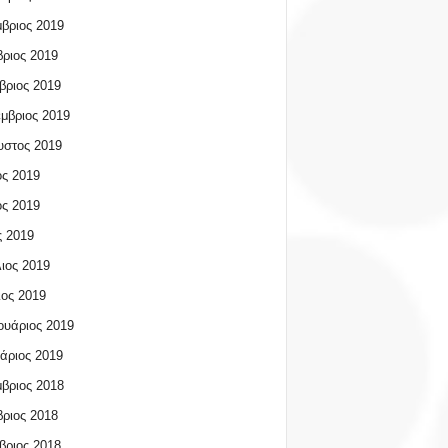
βριος 2019
ριος 2019
βριος 2019
μβριος 2019
υστος 2019
ος 2019
ος 2019
 2019
ιος 2019
ος 2019
υάριος 2019
άριος 2019
βριος 2018
ριος 2018
βριος 2018