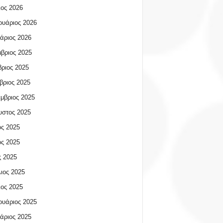
ος 2026
υάριος 2026
άριος 2026
βριος 2025
ριος 2025
βριος 2025
μβριος 2025
υστος 2025
ος 2025
ος 2025
 2025
ιος 2025
ος 2025
υάριος 2025
άριος 2025