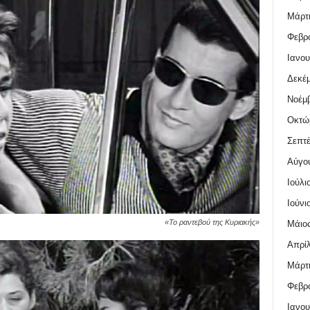
Μάρτι
Φεβρο
Ιανου
Δεκέμ
Νοέμβ
Οκτώ
Σεπτέ
Αύγο
Ιούλι
Ιούνι
«Το ραντεβού της Κυριακής»
Μάιος
Απρίλ
Μάρτι
Φεβρο
Ιανου