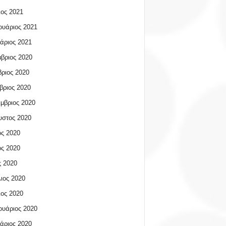
ος 2021
υάριος 2021
άριος 2021
βριος 2020
ριος 2020
βριος 2020
μβριος 2020
υστος 2020
ος 2020
ος 2020
 2020
ιος 2020
ος 2020
υάριος 2020
άριος 2020