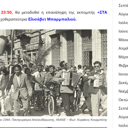
Σεπτέ
ς
23:50,
θα μεταδοθεί η επανάληψη της εκπομπής
«ΣΤΑ
Αύγο
υχοθεραπεύτρια
Ελισάβετ Μπαρμπαλιού.
Ιούλι
Ιούνι
Μάιος
Απρίλ
Μάρτι
Φεβρο
Ιανου
Δεκέμ
Νοέμβ
Οκτώ
Σεπτέ
Αύγο
υ 1944. Πανηγυρισμοί Απελευθέρωσης, ΙΦΑΝΕ – Φωτ. Κυριάκος Κουρμπέτης
Ιούλι