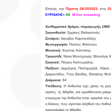
Eπίσης, την
Πέμπτη 26/10/2023,
στις
1
ΚΥΡΙΑΚΗΣ»
Κ8
W live streaming
Αισθηματικό δράμα, παραγωγής
1960
Σκηνοθεσία:
Ερρίκος Θαλασσινός
Σενάριο:
Ιάκωβος Καμπανέλλης
Φωτογραφία:
Παύλος Φιλίππου
Μουσική:
Κώστας Καπνίσης
Τραγούδι:
Νάνα Μούσχουρη, Μανώλης Α
Σκηνικά:
Πέτρος Καπουράλης
Παίζουν:
Δημήτρης Παπαμιχαήλ, Κάκια
Διαμαντίδου, Τίτος Βανδής, Θανάσης Μυ
Διάρκεια
:
84΄
Υπόθεση:
Η Ανθούλα έχει χάσει τη μητ
αγάπη, τη Μάρθα, και εγκαθίσταται μακρ
σπρώχνει την Ανθούλα στην αγκαλιά του 
ο Αλέκος, που αγαπάει αληθινά την Ανθού
εγκαταλείψει τη Μάρθα.