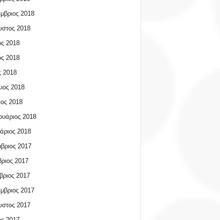
μβριος 2018
υστος 2018
ος 2018
ος 2018
 2018
ιος 2018
ος 2018
υάριος 2018
άριος 2018
βριος 2017
ριος 2017
βριος 2017
μβριος 2017
υστος 2017
ος 2017