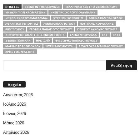
ΕΤΙΚΕΤΕΣ
«SEND IN THE CLOWNS»
«ΕΛΛΗΝΙΚΌ ΚΈΝΤΡΟ ΖΕΪΜΠΈΚΙΚΟΥ»
«Η ΑΥΛΉ ΤΩΝ ΧΡΩΜΆΤΩΝ»
«ΚΈΝΤΡΟ ΧΟΡΟΎ ΠΟΛΥΜΉΛΗ»
«ΣΧΟΛΉ ΧΟΡΟΎ ΑΜΆΓΑΛΜΑ»
STEPHEN SONDHEIM
ΑΘΗΝΆ ΚΑΜΠΆΚΟΓΛΟΥ
ΑΘΛΗΤΙΚΌ ΡΕΠΟΡΤΆΖ
ΑΜΑΛΊΑ ΚΕΧΑΓΙΌΓΛΟΥ
ΒΑΓΓΈΛΗΣ ΚΟΡΑΚΆΚΗΣ
ΒΊΚΥ ΣΠΎΡΟΥ
ΓΕΩΡΓΊΑ ΠΑΝΑΓΙΩΤΟΠΟΎΛΟΥ
ΓΙΏΡΓΟΣ ΛΥΚΟΥΡΌΠΟΥΛΟΣ
ΔΙΕΥΘΥΝΤΉΣ ΑΘΛΗΤΙΚΉΣ ΕΝΗΜΈΡΩΣΗΣ
ΈΛΕΝΑ ΜΠΟΥΖΑΛΆ
ΕΡΤ
ΕΡΤ2
ΖΕΛΊΝΑ ΓΚΆΜΑΡΗ
ΗΡΏ ΣΑΪ́Α
ΘΟΔΩΡΉΣ ΠΑΠΑΔΌΠΟΥΛΟΣ
ΜΑΡΊΑ ΠΑΠΑΔΟΠΟΎΛΟΥ
ΝΤΈΝΙΑ ΚΟΥΡΟΎΣΗ
ΣΤΑΥΡΟΎΛΑ ΜΑΝΩΛΟΠΟΎΛΟΥ
ΧΡΉΣΤΟΣ ΦΑΣΌΗΣ
Αρχείο
Αύγουστος 2026
Ιούλιος 2026
Ιούνιος 2026
Μάιος 2026
Απρίλιος 2026