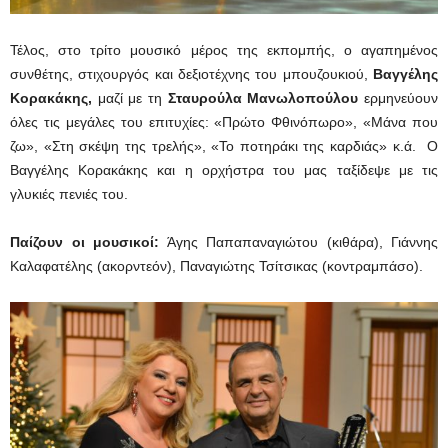
Τέλος, στο τρίτο μουσικό μέρος της εκπομπής, ο αγαπημένος
συνθέτης, στιχουργός και δεξιοτέχνης του μπουζουκιού,
Βαγγέλης
Κορακάκης,
μαζί με τη
Σταυρούλα Μανωλοπούλου
ερμηνεύουν
όλες τις μεγάλες του επιτυχίες: «Πρώτο Φθινόπωρο», «Μάνα που
ζω», «Στη σκέψη της τρελής», «Το ποτηράκι της καρδιάς» κ.ά. Ο
Βαγγέλης Κορακάκης και η ορχήστρα του μας ταξίδεψε με τις
γλυκιές πενιές του.
Παίζουν οι μουσικοί:
Άγης Παπαπαναγιώτου (κιθάρα), Γιάννης
Καλαφατέλης (ακορντεόν), Παναγιώτης Τσίτσικας (κοντραμπάσο).