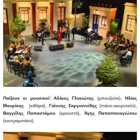
Παίζουν οι μουσικοί: Αλέκος Γλυκιώτης
(μπουζούκι),
Ηλίας
Μαυρίκης
(κιθάρα),
Γιάννης Σαργιαννίδης
(πιάνο-ακορντεόν),
Βαγγέλης Παπαστάμου
(κρουστά),
Άγης Παπαπαναγιώτου
(κοντραμπάσο).