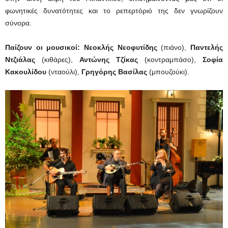
φωνητικές δυνατότητες και το ρεπερτόριό της δεν γνωρίζουν
σύνορα.
Παίζουν οι μουσικοί: Νεοκλής Νεοφυτίδης
(πιάνο),
Παντελής
Ντζιάλας
(κιθάρες),
Αντώνης Τζίκας
(κοντραμπάσο),
Σοφία
Κακουλίδου
(νταούλι),
Γρηγόρης Βασίλας
(μπουζούκι).