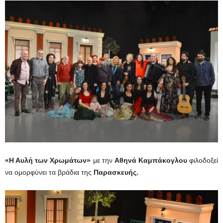
«Η Αυλή των Χρωμάτων»
με την
Αθηνά Καμπάκογλου
φιλοδοξεί
να ομορφύνει τα βράδια της
Παρασκευής.