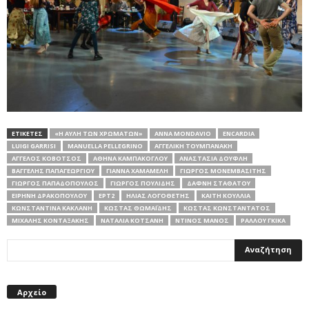
ΕΤΙΚΕΤΕΣ
«Η ΑΥΛΉ ΤΩΝ ΧΡΩΜΆΤΩΝ»
ANNA MONDAVIO
ENCARDIA
LUIGI GARRISI
MANUELLA PELLEGRINO
ΑΓΓΕΛΙΚΉ ΤΟΥΜΠΑΝΆΚΗ
ΆΓΓΕΛΟΣ ΚΟΒΌΤΣΟΣ
ΑΘΗΝΆ ΚΑΜΠΆΚΟΓΛΟΥ
ΑΝΑΣΤΑΣΊΑ ΔΟΥΦΛΉ
ΒΑΓΓΈΛΗΣ ΠΑΠΑΓΕΩΡΓΊΟΥ
ΓΙΆΝΝΑ ΧΑΜΑΜΈΛΗ
ΓΙΏΡΓΟΣ ΜΟΝΕΜΒΑΣΊΤΗΣ
ΓΙΏΡΓΟΣ ΠΑΠΑΔΌΠΟΥΛΟΣ
ΓΙΏΡΓΟΣ ΠΟΥΛΊΔΗΣ
ΔΆΦΝΗ ΣΤΑΘΆΤΟΥ
ΕΙΡΉΝΗ ΔΡΑΚΟΠΟΎΛΟΥ
ΕΡΤ2
ΗΛΊΑΣ ΛΟΓΟΘΈΤΗΣ
ΚΑΊΤΗ ΚΟΥΛΛΙΆ
ΚΩΝΣΤΑΝΤΊΝΑ ΚΑΚΛΆΝΗ
ΚΏΣΤΑΣ ΘΩΜΑΪΔΗΣ
ΚΏΣΤΑΣ ΚΩΝΣΤΑΝΤΆΤΟΣ
ΜΙΧΆΛΗΣ ΚΟΝΤΑΞΆΚΗΣ
ΝΑΤΑΛΊΑ ΚΟΤΣΆΝΗ
ΝΤΊΝΟΣ ΜΆΝΟΣ
ΡΑΛΛΟΎ ΓΚΊΚΑ
Αρχείο