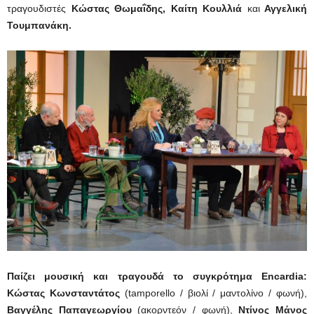
τραγουδιστές
Κώστας Θωμαΐδης, Καίτη Κουλλιά
και
Αγγελική
Τουμπανάκη.
Παίζει μουσική και τραγουδά το συγκρότημα Encardia:
Κώστας Κωνσταντάτος
(tamporello / βιολί / μαντολίνο / φωνή),
Βαγγέλης Παπαγεωργίου
(ακορντεόν / φωνή),
Ντίνος Μάνος