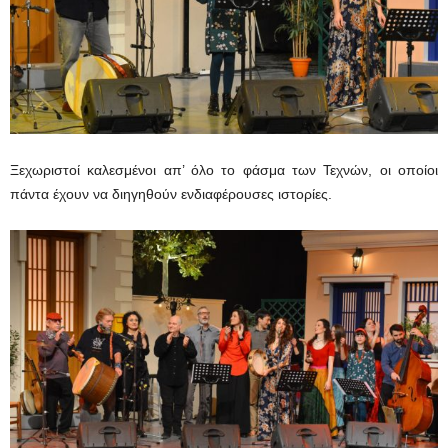
Ξεχωριστοί καλεσμένοι απ’ όλο το φάσμα των Τεχνών, οι οποίοι
πάντα έχουν να διηγηθούν ενδιαφέρουσες ιστορίες.