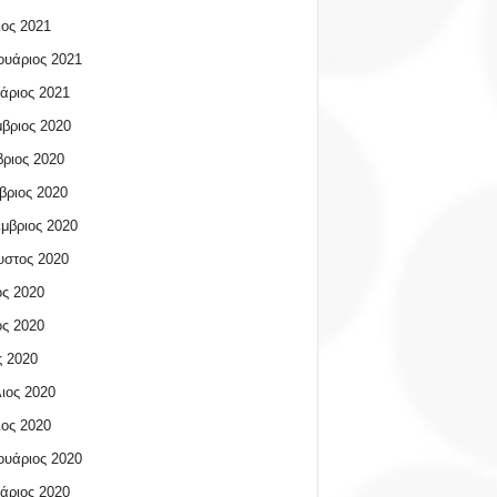
ος 2021
υάριος 2021
άριος 2021
βριος 2020
ριος 2020
βριος 2020
μβριος 2020
υστος 2020
ος 2020
ος 2020
 2020
ιος 2020
ος 2020
υάριος 2020
άριος 2020