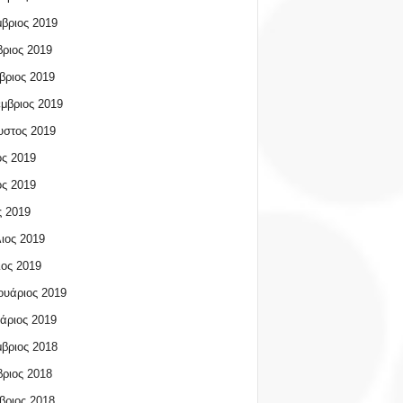
βριος 2019
ριος 2019
βριος 2019
μβριος 2019
υστος 2019
ος 2019
ος 2019
 2019
ιος 2019
ος 2019
υάριος 2019
άριος 2019
βριος 2018
ριος 2018
βριος 2018