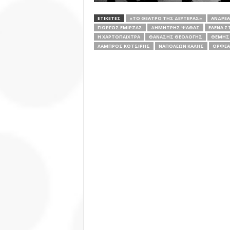
ΕΤΙΚΕΤΕΣ
«ΤΟ ΘΈΑΤΡΟ ΤΗΣ ΔΕΥΤΈΡΑΣ»
ΑΝΔΡΈ
ΓΙΏΡΓΟΣ ΕΜΙΡΖΆΣ
ΔΗΜΉΤΡΗΣ ΨΑΘΆΣ
ΈΛΕΝΑ Σ
Η ΧΑΡΤΟΠΑΊΧΤΡΑ
ΘΑΝΆΣΗΣ ΘΕΟΛΌΓΗΣ
ΘΈΜΗΣ
ΛΆΜΠΡΟΣ ΚΟΤΣΊΡΗΣ
ΝΑΠΟΛΈΩΝ ΚΑΛΉΣ
ΟΡΦΈΑ