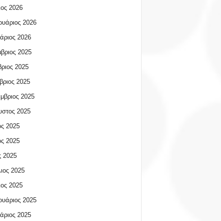
ος 2026
υάριος 2026
άριος 2026
βριος 2025
ριος 2025
βριος 2025
μβριος 2025
υστος 2025
ος 2025
ος 2025
 2025
ιος 2025
ος 2025
υάριος 2025
άριος 2025