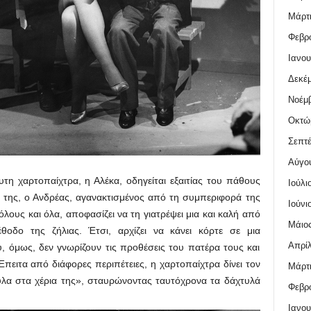
Μάρτι
Φεβρο
Ιανου
Δεκέμ
Νοέμβ
Οκτώ
Σεπτέ
Αύγο
υτη χαρτοπαίχτρα, η Αλέκα, οδηγείται εξαιτίας του πάθους
Ιούλι
 της, ο Ανδρέας, αγανακτισμένος από τη συμπεριφορά της
Ιούνι
όλους και όλα, αποφασίζει να τη γιατρέψει μια και καλή από
Μάιος
οδο της ζήλιας. Έτσι, αρχίζει να κάνει κόρτε σε μια
Απρίλ
ύ, όμως, δεν γνωρίζουν τις προθέσεις του πατέρα τους και
Έπειτα από διάφορες περιπέτειες, η χαρτοπαίχτρα δίνει τον
Μάρτι
υλα στα χέρια της», σταυρώνοντας ταυτόχρονα τα δάχτυλά
Φεβρο
Ιανου