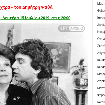
Μάρτι
χτρα» του Δημήτρη Ψαθά
Φεβρο
Δευτέρα 15 Ιουλίου 2019, στις 20:00
Ιανου
Δεκέμ
Νοέμβ
Οκτώ
Σεπτέ
Αύγο
Ιούλι
Ιούνι
Μάιος
Απρίλ
Μάρτι
Φεβρο
Ιανου