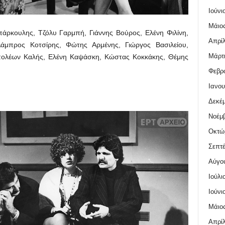
Ιούνι
Μάιος
πάρκουλης, Τζόλυ Γαρμπή, Γιάννης Βούρος, Ελένη Φιλίνη,
Απρίλ
άμπρος Κοτσίρης, Φώτης Αρμένης, Γιώργος Βασιλείου,
Μάρτι
ολέων Καλής, Ελένη Καψάσκη, Κώστας Κοκκάκης, Θέμης
Φεβρο
Ιανου
Δεκέμ
Νοέμβ
Οκτώ
Σεπτέ
Αύγο
Ιούλι
Ιούνι
Μάιος
Απρίλ