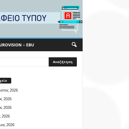
UROVISION – EBU
χείο
υστος 2026
ος 2026
ος 2026
 2026
ιος 2026