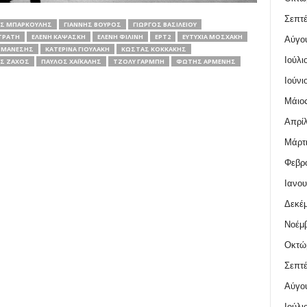
Σεπτέ
ΑΣ ΜΠΆΡΚΟΥΛΗΣ
ΓΙΆΝΝΗΣ ΒΟΎΡΟΣ
ΓΙΏΡΓΟΣ ΒΑΣΙΛΕΊΟΥ
ΤΡΑΤΉ
ΕΛΈΝΗ ΚΑΨΆΣΚΗ
ΕΛΈΝΗ ΦΙΛΊΝΗ
ΕΡΤ2
ΕΥΤΥΧΊΑ ΜΟΣΧΆΚΗ
Αύγο
 ΜΆΝΕΣΗΣ
ΚΑΤΕΡΊΝΑ ΓΙΟΥΛΆΚΗ
ΚΏΣΤΑΣ ΚΟΚΚΆΚΗΣ
Ιούλι
Σ ΖΆΧΟΣ
ΠΑΎΛΟΣ ΧΑΪΚΆΛΗΣ
ΤΖΌΛΥ ΓΑΡΜΠΉ
ΦΏΤΗΣ ΑΡΜΈΝΗΣ
Ιούνι
Μάιος
Απρίλ
Μάρτι
Φεβρο
Ιανου
Δεκέμ
Νοέμβ
Οκτώ
Σεπτέ
Αύγο
Ιούλι