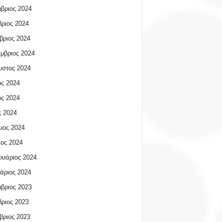
βριος 2024
ριος 2024
βριος 2024
μβριος 2024
υστος 2024
ος 2024
ος 2024
 2024
ιος 2024
ος 2024
υάριος 2024
άριος 2024
βριος 2023
ριος 2023
βριος 2023