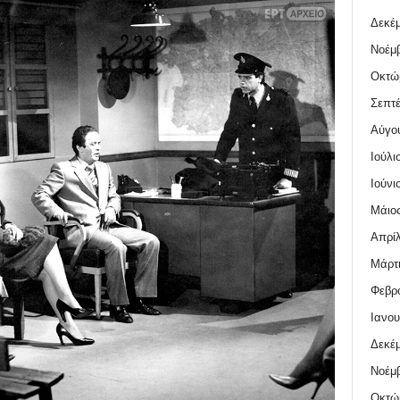
Δεκέμ
Νοέμβ
Οκτώ
Σεπτέ
Αύγο
Ιούλι
Ιούνι
Μάιος
Απρίλ
Μάρτι
Φεβρο
Ιανου
Δεκέμ
Νοέμβ
Οκτώ