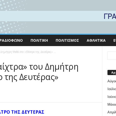
ΡΑΔΙΌΦΩΝΟ
ΠΟΛΙΤΙΚΉ
ΠΟΛΙΤΙΣΜΌΣ
ΑΘΛΗΤΙΚΆ
E
 Δημήτρη Ψαθά στο «Θέατρο της Δευτέρας» ...
αίχτρα» του Δημήτρη
Αρ
 της Δευτέρας»
Αύγο
Ιούλι
Ιούνι
Μάιος
ΑΤΡΟ ΤΗΣ ΔΕΥΤΕΡΑΣ
Απρίλ