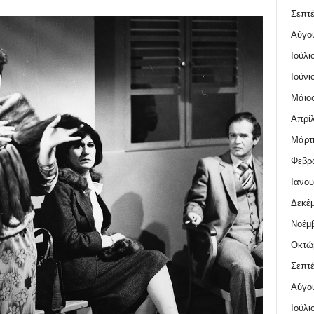
Σεπτέ
Αύγο
Ιούλι
Ιούνι
Μάιος
Απρίλ
Μάρτι
Φεβρο
Ιανου
Δεκέμ
Νοέμβ
Οκτώ
Σεπτέ
Αύγο
Ιούλι