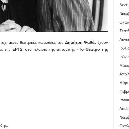
Δεκέμ
Νοέμβ
Οκτώ
Σεπτέ
Αύγο
ιτυχημένες θεατρικές κωμωδίες του
Δημήτρη Ψαθά,
έχουν
Ιούλι
τές της
ΕΡΤ2,
στο πλαίσιο της εκπομπής
«
Το Θέατρο της
Ιούνι
Μάιος
Απρίλ
Μάρτι
Φεβρο
Ιανου
Δεκέμ
Νοέμβ
άδης.
Οκτώ