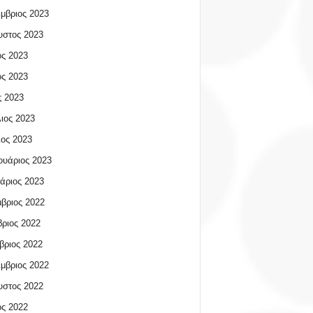
μβριος 2023
υστος 2023
ος 2023
ος 2023
 2023
ιος 2023
ος 2023
υάριος 2023
άριος 2023
βριος 2022
ριος 2022
βριος 2022
μβριος 2022
υστος 2022
ος 2022