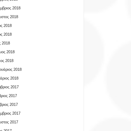
μβριος 2018
υστος 2018
ος 2018
ος 2018
 2018
ιος 2018
ος 2018
υάριος 2018
άριος 2018
βριος 2017
ριος 2017
βριος 2017
μβριος 2017
υστος 2017
ος 2017