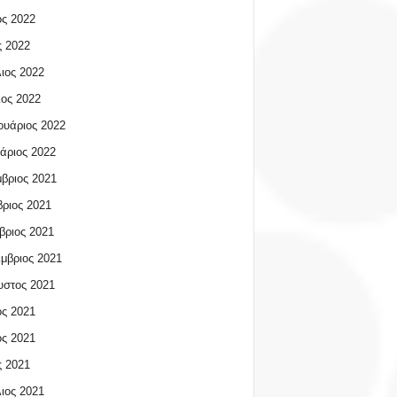
ος 2022
 2022
ιος 2022
ος 2022
υάριος 2022
άριος 2022
βριος 2021
ριος 2021
βριος 2021
μβριος 2021
υστος 2021
ος 2021
ος 2021
 2021
ιος 2021