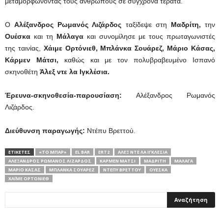
μεταμορφώνοντας τους ανθρώπους σε σύγχρονα τέρατα.
Ο
Αλέξανδρος Ρωμανός Λιζάρδος
ταξίδεψε στη
Μαδρίτη,
την
Ουέσκα
και τη
Μάλαγα
και συνομίλησε με τους πρωταγωνιστές
της ταινίας,
Χάιμε Ορτόνιεθ, Μπλάνκα Σουάρεζ, Μάριο Κάσας,
Κάρμεν Μάτσι,
καθώς και με τον πολυβραβευμένο Ισπανό
σκηνοθέτη
Άλεξ ντε λα Ιγκλέσια
.
Έρευνα-σκηνοθεσία-παρουσίαση:
Αλέξανδρος Ρωμανός
Λιζάρδος.
Διεύθυνση παραγωγής:
Ντέπυ Βρεττού.
ΕΤΙΚΕΤΕΣ
«ΤΟ ΜΠΑΡ»
EL BAR
ERT2
ΆΛΕΞ ΝΤΕ ΛΑ ΙΓΚΛΈΣΙΑ
ΑΛΈΞΑΝΔΡΟΣ ΡΩΜΑΝΌΣ ΛΙΖΆΡΔΟΣ
ΚΆΡΜΕΝ ΜΆΤΣΙ
ΜΑΔΡΊΤΗ
ΜΆΛΑΓΑ
ΜΆΡΙΟ ΚΆΣΑΣ
ΜΠΛΆΝΚΑ ΣΟΥΆΡΕΖ
ΝΤΈΠΥ ΒΡΕΤΤΟΎ
ΟΥΈΣΚΑ
ΧΆΙΜΕ ΟΡΤΌΝΙΕΘ