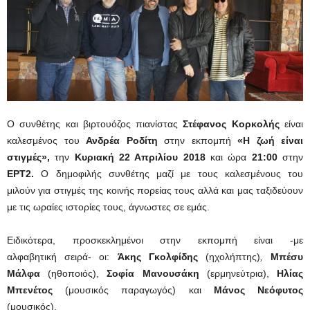
Ο συνθέτης και βιρτουόζος πιανίστας
Στέφανος Κορκολής
είναι
καλεσμένος του
Ανδρέα Ροδίτη
στην εκπομπή
«Η ζωή είναι
στιγμές»,
την
Κυριακή 22 Απριλίου 2018
και ώρα
21:00
στην
ΕΡΤ2.
Ο δημοφιλής συνθέτης
μαζί με τους καλεσμένους του
μιλούν για στιγμές της κοινής πορείας τους αλλά και μας ταξιδεύουν
με τις ωραίες ιστορίες τους, άγνωστες σε εμάς.
Ειδικότερα, προσκεκλημένοι στην εκπομπή είναι -με
αλφαβητική σειρά- οι:
Άκης Γκολφίδης
(ηχολήπτης)
,
Μπέσυ
Μάλφα
(ηθοποιός),
Σοφία Μανουσάκη
(ερμηνεύτρια),
Ηλίας
Μπενέτος
(μουσικός παραγωγός) και
Μάνος Νεόφυτος
(μουσικός).