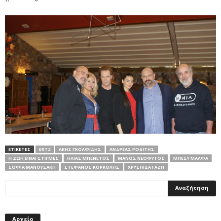
ΕΤΙΚΕΤΕΣ
ERT2
ΆΚΗΣ ΓΚΟΛΦΊΔΗΣ
ΑΝΔΡΈΑΣ ΡΟΔΊΤΗΣ
Η ΖΩΉ ΕΊΝΑΙ ΣΤΙΓΜΈΣ
ΗΛΊΑΣ ΜΠΕΝΈΤΟΣ
ΜΆΝΟΣ ΝΕΌΦΥΤΟΣ
ΜΠΈΣΥ ΜΆΛΦΑ
ΣΟΦΊΑ ΜΑΝΟΥΣΆΚΗ
ΣΤΈΦΑΝΟΣ ΚΟΡΚΟΛΉΣ
ΧΡΥΣΗΊΔΑ ΓΑΖΉ
Αρχείο