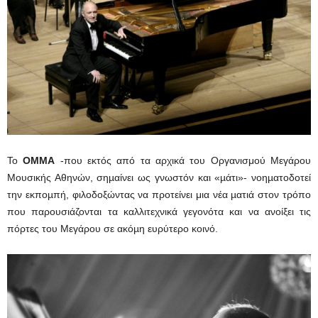
Το
ΟΜΜΑ
-που εκτός από τα αρχικά του Οργανισμού Μεγάρου
Μουσικής Αθηνών, σηµαίνει ως γνωστόν και «µάτι»- νοηµατοδοτεί
την εκποµπή, φιλοδοξώντας να προτείνει μια νέα µατιά στον τρόπο
που παρουσιάζονται τα καλλιτεχνικά γεγονότα και να ανοίξει τις
πόρτες του Μεγάρου σε ακόµη ευρύτερο κοινό.