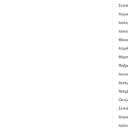
Σεπτέ
Αύγο
Ιούλι
Ιούνι
Μάιος
Απρίλ
Μάρτι
Φεβρο
Ιανου
Δεκέμ
Νοέμβ
Οκτώ
Σεπτέ
Αύγο
Ιούλι