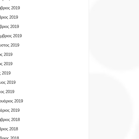
βριος 2019
ριος 2019
βριος 2019
μβριος 2019
υστος 2019
ος 2019
ος 2019
 2019
ιος 2019
ος 2019
υάριος 2019
άριος 2019
βριος 2018
ριος 2018
βριος 2018