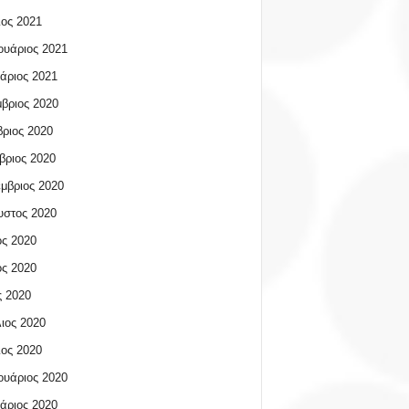
ος 2021
υάριος 2021
άριος 2021
βριος 2020
ριος 2020
βριος 2020
μβριος 2020
υστος 2020
ος 2020
ος 2020
 2020
ιος 2020
ος 2020
υάριος 2020
άριος 2020