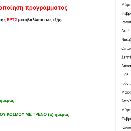
Μάρτι
ποποίηση προγράμματος
Φεβρο
της
ΕΡΤ2
μεταβάλλεται ως εξής:
Ιανου
Δεκέμ
Νοέμβ
Οκτώ
Σεπτέ
Αύγο
Ιούλι
Ιούνι
Μάιος
 ημέρας
Απρίλ
Μάρτι
 ΤΟΥ ΚΟΣΜΟΥ ΜΕ ΤΡΕΝΟ (Ε) ημέρας
Φεβρο
Ιανου