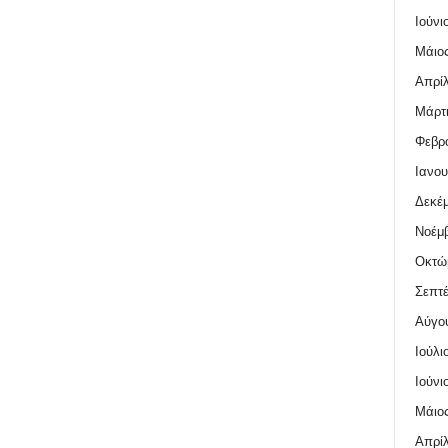
Ιούνι
Μάιος
Απρίλ
Μάρτι
Φεβρο
Ιανου
Δεκέμ
Νοέμβ
Οκτώ
Σεπτέ
Αύγο
Ιούλι
Ιούνι
Μάιος
Απρίλ