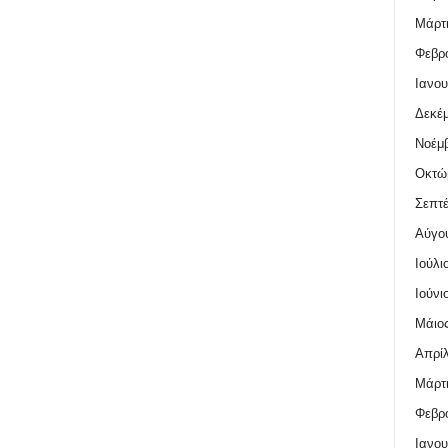
Μάρτι
Φεβρο
Ιανου
Δεκέμ
Νοέμβ
Οκτώ
Σεπτέ
Αύγο
Ιούλι
Ιούνι
Μάιος
Απρίλ
Μάρτι
Φεβρο
Ιανου