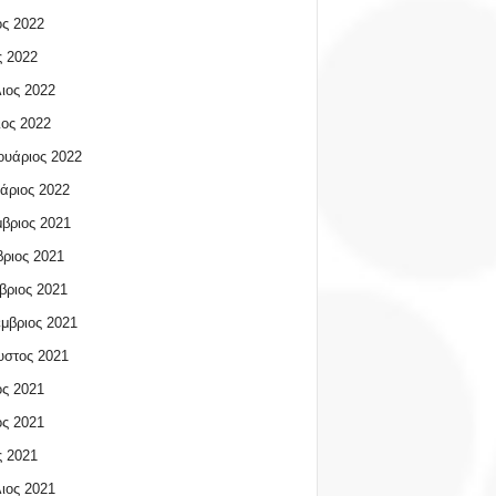
ος 2022
 2022
ιος 2022
ος 2022
υάριος 2022
άριος 2022
βριος 2021
ριος 2021
βριος 2021
μβριος 2021
υστος 2021
ος 2021
ος 2021
 2021
ιος 2021