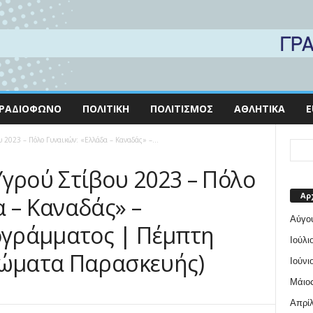
ΡΑΔΙΌΦΩΝΟ
ΠΟΛΙΤΙΚΉ
ΠΟΛΙΤΙΣΜΌΣ
ΑΘΛΗΤΙΚΆ
E
 2023 – Πόλο Γυναικών: «Ελλάδα – Καναδάς» –...
Υγρού Στίβου 2023 – Πόλο
Αρ
 – Καναδάς» –
Αύγο
γράμματος | Πέμπτη
Ιούλι
ρώματα Παρασκευής)
Ιούνι
Μάιος
Απρίλ