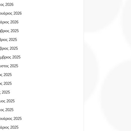
ος 2026
υάριος 2026
άριος 2026
βριος 2025
ριος 2025
βριος 2025
μβριος 2025
υστος 2025
ος 2025
ος 2025
 2025
ιος 2025
ος 2025
υάριος 2025
άριος 2025