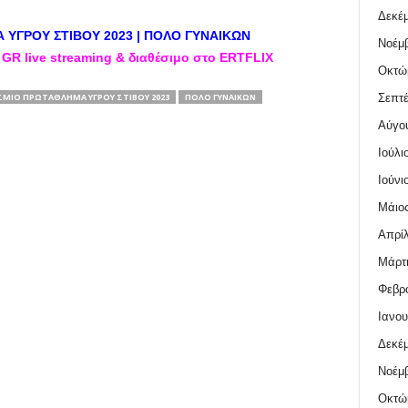
Δεκέμ
 ΥΓΡΟΥ ΣΤΙΒΟΥ 2023 | ΠΟΛΟ ΓΥΝΑΙΚΩΝ
Νοέμβ
GR live streaming & διαθέσιμο στο ERTFLIX
Οκτώ
Σεπτέ
ΜΙΟ ΠΡΩΤΑΘΛΗΜΑ ΥΓΡΟΥ ΣΤΙΒΟΥ 2023
ΠΌΛΟ ΓΥΝΑΙΚΏΝ
Αύγο
Ιούλι
Ιούνι
Μάιος
Απρίλ
Μάρτι
Φεβρο
Ιανου
Δεκέμ
Νοέμβ
Οκτώ