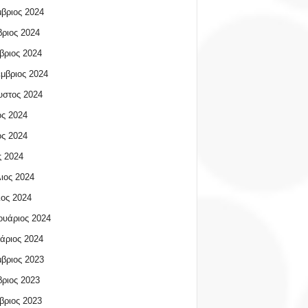
βριος 2024
ριος 2024
βριος 2024
μβριος 2024
υστος 2024
ος 2024
ος 2024
 2024
ιος 2024
ος 2024
υάριος 2024
άριος 2024
βριος 2023
ριος 2023
βριος 2023