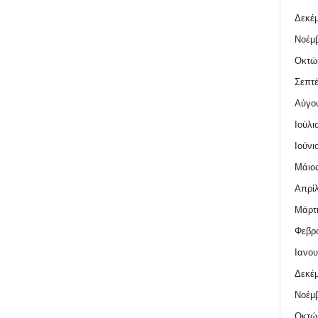
Δεκέμ
Νοέμβ
Οκτώ
Σεπτέ
Αύγο
Ιούλι
Ιούνι
Μάιος
Απρίλ
Μάρτι
Φεβρο
Ιανου
Δεκέμ
Νοέμβ
Οκτώ