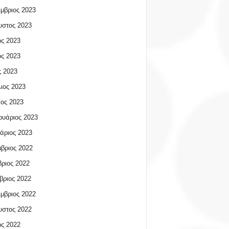
μβριος 2023
υστος 2023
ος 2023
ος 2023
 2023
ιος 2023
ος 2023
υάριος 2023
άριος 2023
βριος 2022
ριος 2022
βριος 2022
μβριος 2022
υστος 2022
ος 2022