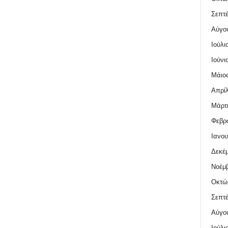
Σεπτέ
Αύγο
Ιούλι
Ιούνι
Μάιος
Απρίλ
Μάρτι
Φεβρο
Ιανου
Δεκέμ
Νοέμβ
Οκτώ
Σεπτέ
Αύγο
Ιούλι