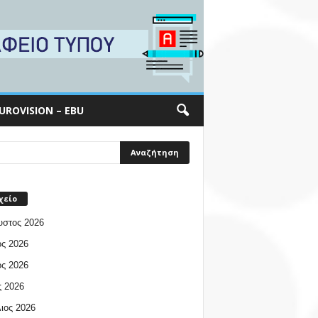
UROVISION – EBU
χείο
υστος 2026
ος 2026
ος 2026
 2026
ιος 2026