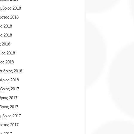
μβριος 2018
υστος 2018
ος 2018
ος 2018
 2018
ιος 2018
ος 2018
υάριος 2018
άριος 2018
βριος 2017
ριος 2017
βριος 2017
μβριος 2017
υστος 2017
ος 2017