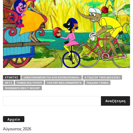
ΕΤΙΚΕΤΕΣ
«ΈΝΑ ΠΑΡΑΜΎΘΙ ΓΙΑ ΔΎΟ ΚΟΥΝΟΥΠΆΚΙΑ»
A TALE OF TWO MOZZIES
ERT2
ΓΙΆΝΙΚ ΧΆΣΤΡΟΥΠ
ΓΙΈΣΠΕΡ ΜΈΣΛΕΝΜΠΕΡΓΚ
ΠΑΙΔΙΚΗ ΤΑΙΝΙΑ
ΦΛΈΜΙΝΓΚ ΚΒΙΣΤ ΜΌΛΕΡ
Αρχείο
Αύγουστος 2026