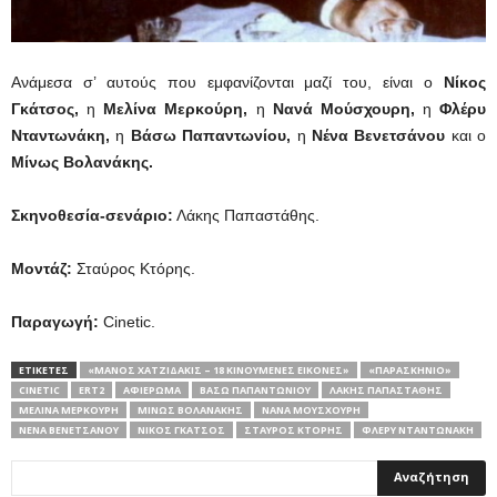
Ανάμεσα σ’ αυτούς που εμφανίζονται μαζί του, είναι ο
Νίκος
Γκάτσος,
η
Μελίνα Μερκούρη,
η
Νανά Μούσχουρη,
η
Φλέρυ
Νταντωνάκη,
η
Βάσω Παπαντωνίου,
η
Νένα Βενετσάνου
και ο
Μίνως Βολανάκης.
Σκηνοθεσία-σενάριο:
Λάκης Παπαστάθης.
Μοντάζ:
Σταύρος Κτόρης.
Παραγωγή:
Cinetic.
ΕΤΙΚΕΤΕΣ
«ΜΆΝΟΣ ΧΑΤΖΙΔΆΚΙΣ – 18 ΚΙΝΟΎΜΕΝΕΣ ΕΙΚΌΝΕΣ»
«ΠΑΡΑΣΚΉΝΙΟ»
CINETIC
ERT2
ΑΦΙΕΡΩΜΑ
ΒΆΣΩ ΠΑΠΑΝΤΩΝΊΟΥ
ΛΆΚΗΣ ΠΑΠΑΣΤΆΘΗΣ
ΜΕΛΊΝΑ ΜΕΡΚΟΎΡΗ
ΜΊΝΩΣ ΒΟΛΑΝΆΚΗΣ
ΝΑΝΆ ΜΟΎΣΧΟΥΡΗ
ΝΈΝΑ ΒΕΝΕΤΣΆΝΟΥ
ΝΊΚΟΣ ΓΚΆΤΣΟΣ
ΣΤΑΎΡΟΣ ΚΤΌΡΗΣ
ΦΛΈΡΥ ΝΤΑΝΤΩΝΆΚΗ