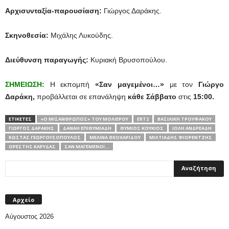
Αρχισυνταξία-παρουσίαση:
Γιώργος Δαράκης.
Σκηνοθεσία:
Μιχάλης Λυκούδης.
Διεύθυνση παραγωγής:
Κυριακή Βρυσοπούλου.
ΣΗΜΕΙΩΣΗ:
Η εκπομπή
«Σαν μαγεμένοι…»
με τον
Γιώργο
Δαράκη,
προβάλλεται σε επανάληψη
κάθε Σάββατο
στις
15:00.
ΕΤΙΚΕΤΕΣ
«Ο ΜΙΣΆΝΘΡΩΠΟΣ» ΤΟΥ ΜΟΛΙΈΡΟΥ
ERT2
ΒΑΣΙΛΙΚΉ ΤΡΟΥΦΆΚΟΥ
ΓΙΏΡΓΟΣ ΔΑΡΆΚΗΣ
ΔΑΝΆΗ ΕΠΙΘΥΜΙΆΔΗ
ΘΎΜΙΟΣ ΚΟΎΚΙΟΣ
ΙΌΛΗ ΑΝΔΡΕΆΔΗ
ΚΏΣΤΑΣ ΓΕΩΡΓΟΥΣΌΠΟΥΛΟΣ
ΜΕΛΊΝΑ ΘΕΟΧΑΡΊΔΟΥ
ΜΙΛΤΙΆΔΗΣ ΦΙΟΡΈΝΤΖΗΣ
ΟΡΈΣΤΗΣ ΚΑΡΎΔΑΣ
ΣΑΝ ΜΑΓΕΜΈΝΟΙ...
Αρχείο
Αύγουστος 2026