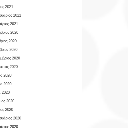
ος 2021
υάριος 2021
άριος 2021
βριος 2020
ριος 2020
βριος 2020
μβριος 2020
υστος 2020
ος 2020
ος 2020
 2020
ιος 2020
ος 2020
υάριος 2020
άριος 2020