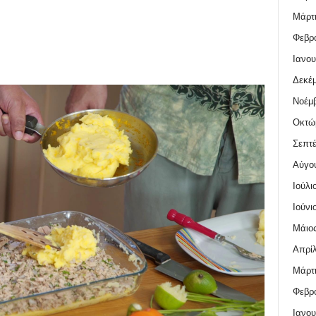
Μάρτι
Φεβρο
Ιανου
Δεκέμ
Νοέμβ
Οκτώ
Σεπτέ
Αύγο
Ιούλι
Ιούνι
Μάιος
Απρίλ
Μάρτι
Φεβρο
Ιανου