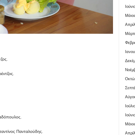
Ιούνι
Μάιος
Απρίλ
Μάρτι
Φεβρο
Ιανου
ζος.
Δεκέμ
Νοέμβ
έντζος.
Οκτώ
Σεπτέ
Αύγο
Ιούλι
Ιούνι
αδόπουλος.
Μάιος
αντίνος Πανταλούδης.
Απρίλ