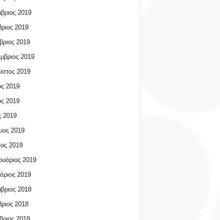
βριος 2019
ριος 2019
βριος 2019
μβριος 2019
υστος 2019
ος 2019
ος 2019
 2019
ιος 2019
ος 2019
υάριος 2019
άριος 2019
βριος 2018
ριος 2018
βριος 2018