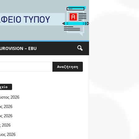
UROVISION – EBU
χείο
υστος 2026
ος 2026
ος 2026
 2026
ιος 2026