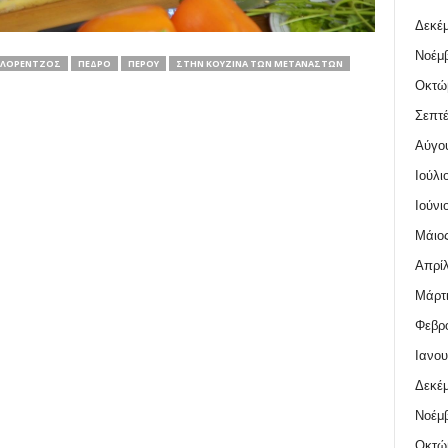
Δεκέμ
Νοέμβ
ΕΛΟΡΈΝΤΖΟΣ
ΠΈΔΡΟ
ΠΕΡΟΎ
ΣΤΗΝ ΚΟΥΖΙΝΑ ΤΩΝ ΜΕΤΑΝΑΣΤΩΝ
Οκτώ
Σεπτέ
Αύγο
Ιούλι
Ιούνι
Μάιος
Απρίλ
Μάρτι
Φεβρο
Ιανου
Δεκέμ
Νοέμβ
Οκτώ