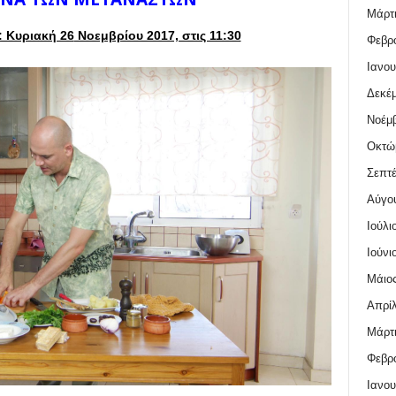
Μάρτι
 Kυριακή 26
Νοεμβρίου 2017, στις 11:30
Φεβρο
Ιανου
Δεκέμ
Νοέμβ
Οκτώ
Σεπτέ
Αύγο
Ιούλι
Ιούνι
Μάιος
Απρίλ
Μάρτι
Φεβρο
Ιανου