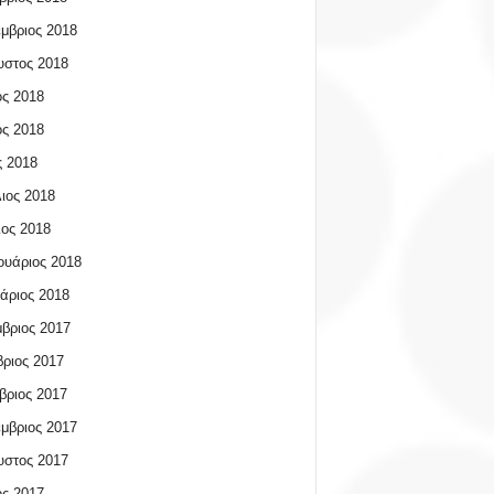
μβριος 2018
υστος 2018
ος 2018
ος 2018
 2018
ιος 2018
ος 2018
υάριος 2018
άριος 2018
βριος 2017
ριος 2017
βριος 2017
μβριος 2017
υστος 2017
ος 2017