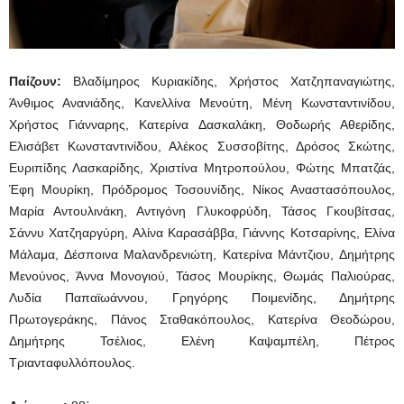
Παίζουν:
Βλαδίμηρος Κυριακίδης, Χρήστος Χατζηπαναγιώτης,
Άνθιμος Ανανιάδης, Κανελλίνα Μενούτη, Μένη Κωνσταντινίδου,
Χρήστος Γιάνναρης, Κατερίνα Δασκαλάκη, Θοδωρής Αθερίδης,
Ελισάβετ Κωνσταντινίδου, Αλέκος Συσσοβίτης, Δρόσος Σκώτης,
Ευριπίδης Λασκαρίδης, Χριστίνα Μητροπούλου, Φώτης Μπατζάς,
Έφη Μουρίκη, Πρόδρομος Τοσουνίδης, Νίκος Αναστασόπουλος,
Μαρία Αντουλινάκη, Αντιγόνη Γλυκοφρύδη, Τάσος Γκουβίτσας,
Σάννυ Χατζηαργύρη, Αλίνα Καρασάββα, Γιάννης Κοτσαρίνης, Ελίνα
Μάλαμα, Δέσποινα Μαλανδρενιώτη, Κατερίνα Μάντζιου, Δημήτρης
Μενούνος, Άννα Μονογιού, Τάσος Μουρίκης, Θωμάς Παλιούρας,
Λυδία Παπαϊωάννου, Γρηγόρης Ποιμενίδης, Δημήτρης
Πρωτογεράκης, Πάνος Σταθακόπουλος, Κατερίνα Θεοδώρου,
Δημήτρης Τσέλιος, Ελένη Καψαμπέλη, Πέτρος
Τριανταφυλλόπουλος.