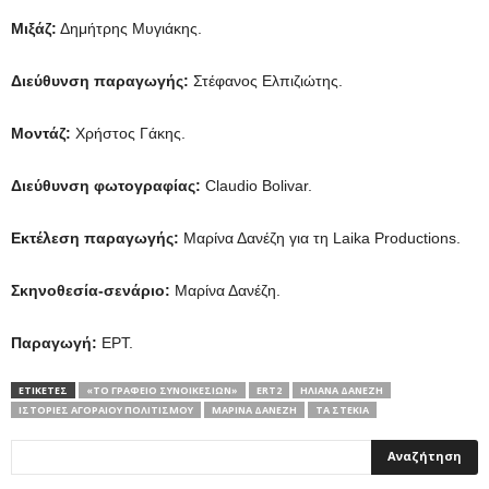
Μιξάζ:
Δημήτρης Μυγιάκης.
Διεύθυνση παραγωγής:
Στέφανος Ελπιζιώτης.
Μοντάζ:
Χρήστος Γάκης.
Διεύθυνση φωτογραφίας:
Claudio Bolivar.
Εκτέλεση παραγωγής:
Μαρίνα Δανέζη για τη Laika Productions.
Σκηνοθεσία-σενάριο:
Μαρίνα Δανέζη.
Παραγωγή:
ΕΡΤ.
ΕΤΙΚΕΤΕΣ
«ΤΟ ΓΡΑΦΕΊΟ ΣΥΝΟΙΚΕΣΊΩΝ»
ERT2
ΗΛΙΆΝΑ ΔΑΝΈΖΗ
ΙΣΤΟΡΊΕΣ ΑΓΟΡΑΊΟΥ ΠΟΛΙΤΙΣΜΟΎ
ΜΑΡΊΝΑ ΔΑΝΈΖΗ
ΤΑ ΣΤΕΚΙΑ