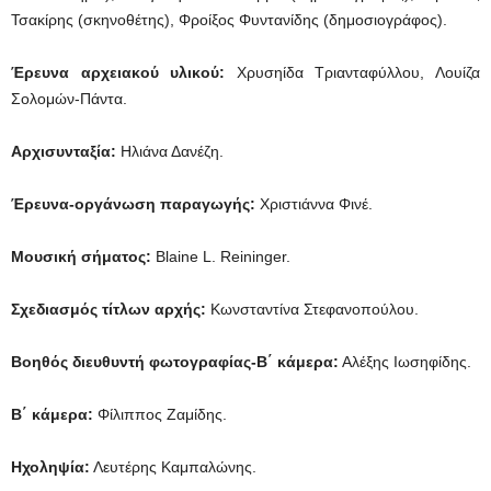
Τσακίρης (σκηνοθέτης), Φροίξος Φυντανίδης (δημοσιογράφος).
Έρευνα αρχειακού υλικού:
Χρυσηίδα Τριανταφύλλου, Λουίζα
Σολομών-Πάντα.
Αρχισυνταξία:
Ηλιάνα Δανέζη.
Έρευνα-οργάνωση παραγωγής:
Χριστιάννα Φινέ.
Μουσική σήματος:
Blaine L. Reininger.
Σχεδιασμός τίτλων αρχής:
Κωνσταντίνα Στεφανοπούλου.
Βοηθός διευθυντή φωτογραφίας-Β΄ κάμερα:
Αλέξης Ιωσηφίδης.
Β΄ κάμερα:
Φίλιππος Ζαμίδης.
Ηχοληψία:
Λευτέρης Καμπαλώνης.