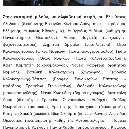
Στην εκπομπή μιλούν
, με αλφαβητική σειρά, οι:
Ελευθέριος
Αλεξάκης (διευθυντής Ερευνών Κέντρου Λαογραφίας – πρόεδρος
Ελληνικής Εταιρείας Εθνολογίας), Ευάγγελος Αυδίκος (καθηγητής
Πανεπιστημίου Θεσσαλίας), Λουίζα Βογιατζή (ψυχολόγος-
ψυχοθεραπεύτρια), Δήμητρα Δριμάλα (νοσηλεύτρια), Βέρα
Καλογεροπούλου (Οίκος Νυφικών «Γιώτα Καλογεροπούλου), Γιώτα
Καλογεροπούλου (Οίκος Νυφικών «Γιώτα Καλογεροπούλου»),
Καίτη Καμπίτση (οικονομολόγος), Νάντια Καφφετζή (φοιτήτρια
Νομικής), Βασιλική Κολοκοτρώνη (ζωγράφος), Γεώργιος
Κολοκοτρώνης-Πάππας (Γραφείο Συνοικεσίων Πάππας –
πρόεδρος Γραφείων Συνοικεσίων), Θοδωρής Κολοκοτρώνης
(μουσικοσυνθέτης), Νάγια Κωστιάνη (δημοσιογράφος), Αικατερίνη
Λούη (ιδιοκτήτρια Γραφείου Συνοικεσίων «Λούης»), Παύλος
Ναλμπάντης (μουσικός), Αριστείδης Παρασχάκης (διακοσμητής),
Κατερίνα Σακάζι (οικιακά), Νίκη Σκούρτα (κοινωνιολόγος), Λεωνίδας
Οικονόμου (αναπληρωτής καθηγητής Ανθρωπολογίας – Πάντειο
Πανεπιστήμιο), Αντιγόνη Πάντα-Χάρβα (δημοσιογράφος), Κίμωνας