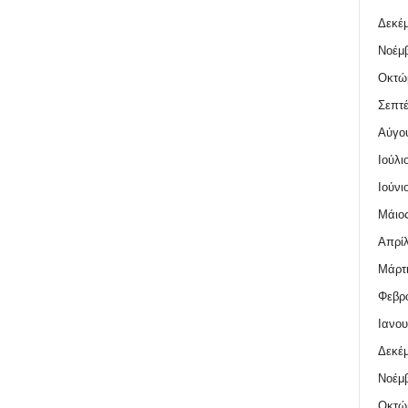
Δεκέμ
Νοέμβ
Οκτώ
Σεπτέ
Αύγο
Ιούλι
Ιούνι
Μάιος
Απρίλ
Μάρτι
Φεβρο
Ιανου
Δεκέμ
Νοέμβ
Οκτώ