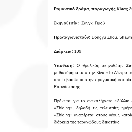
Ρομαντικό δράμα,
παραγωγής Κίνας 2
Σκηνοθεσία:
Ζανγκ Γιμού
Πρωταγωνιστούν:
Dongyu Zhou, Shawn 
Διάρκεια:
109΄
Υπόθεση:
Ο θρυλικός σκηνοθέτης
Ζα
μυθιστόρημα από την Κίνα «Το Δέντρο με
οποίο βασίζεται στην πραγματική ιστορία 
Επανάστασης.
Πρόκειται για το ανεκπλήρωτο ειδύλλι
«Zhiqing», δηλαδή τις τελευταίες ημέ
«Zhiqing» αναφέρεται στους νέους κατο
διάρκεια της ταραχώδους δεκαετίας.