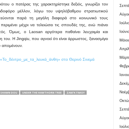
ότου ο πατέρας της χαρακτηρίστηκε δεξιός, γνωρίζει τον
Σεπτέ
πιδοφόρο μέλλον, λόγω του υψηλόβαθμου στρατιωτικού
Αύγο
τεύονται παρά τη μεγάλη διαφορά στο κοινωνικό τους
Ιούλι
ριμένει μέχρι να τελειώσει τις σπουδές της, ενώ πιάνει
Ιούνι
υτός. Όμως, ο Laosan αργότερα παθαίνει λευχαιμία και
 του. Η Jingqiu, που αγνοεί ότι είναι άρρωστος, ξανασμίγει
Μάιος
ου απομένουν.
Απρίλ
Μάρτι
«Το_δέντρο_με_τα_λευκά_άνθη» στο Θερινό Σινεμά
Φεβρο
Ιανου
Δεκέμ
Νοέμβ
SHAWN DOU
UNDER THE HAWTHORN TREE
ΖΑΝΓΚ ΓΙΜΟΎ
Οκτώ
Σεπτέ
Αύγο
Ιούλι