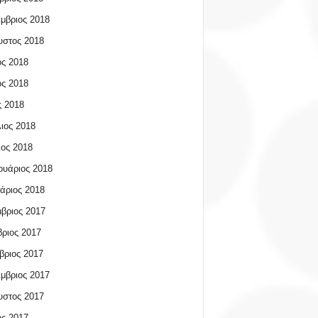
μβριος 2018
υστος 2018
ος 2018
ος 2018
 2018
ιος 2018
ος 2018
υάριος 2018
άριος 2018
βριος 2017
ριος 2017
βριος 2017
μβριος 2017
υστος 2017
ος 2017