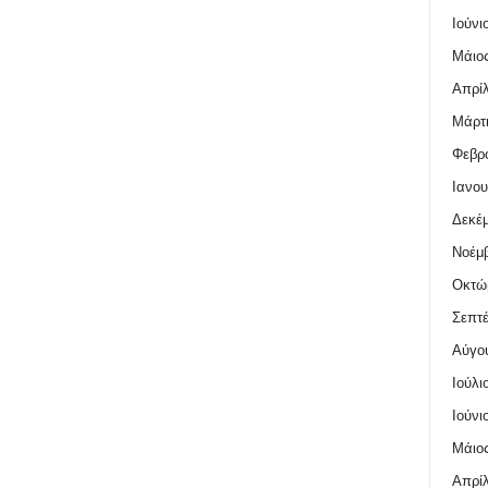
Ιούνι
Μάιος
Απρίλ
Μάρτι
Φεβρο
Ιανου
Δεκέμ
Νοέμβ
Οκτώ
Σεπτέ
Αύγο
Ιούλι
Ιούνι
Μάιος
Απρίλ