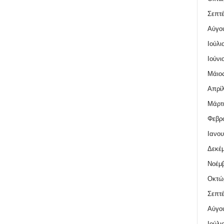
Σεπτέ
Αύγο
Ιούλι
Ιούνι
Μάιος
Απρίλ
Μάρτι
Φεβρο
Ιανου
Δεκέμ
Νοέμβ
Οκτώ
Σεπτέ
Αύγο
Ιούλι