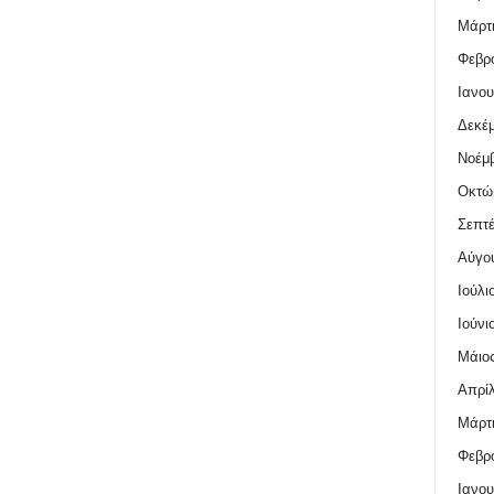
Μάρτι
Φεβρο
Ιανου
Δεκέμ
Νοέμβ
Οκτώ
Σεπτέ
Αύγο
Ιούλι
Ιούνι
Μάιος
Απρίλ
Μάρτι
Φεβρο
Ιανου