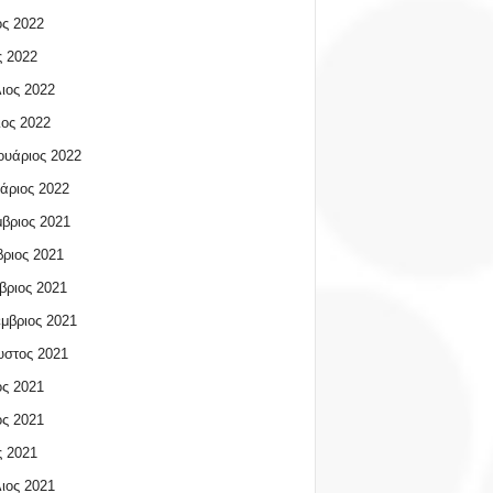
ος 2022
 2022
ιος 2022
ος 2022
υάριος 2022
άριος 2022
βριος 2021
ριος 2021
βριος 2021
μβριος 2021
υστος 2021
ος 2021
ος 2021
 2021
ιος 2021