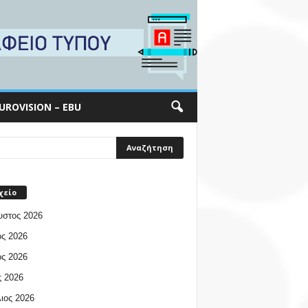
UROVISION – EBU
χείο
υστος 2026
ος 2026
ος 2026
 2026
ιος 2026