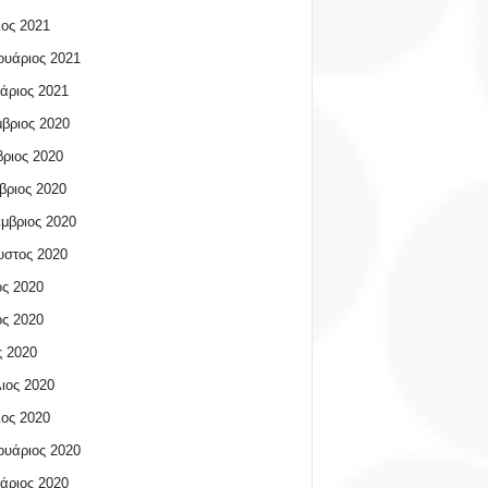
ος 2021
υάριος 2021
άριος 2021
βριος 2020
ριος 2020
βριος 2020
μβριος 2020
υστος 2020
ος 2020
ος 2020
 2020
ιος 2020
ος 2020
υάριος 2020
άριος 2020