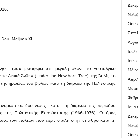
Δεκέμ
010.
Νοέμβ
Οκτώ
Σεπτέ
Dou, Meijuan Xi
Αύγο
Ιούλι
Ιούνι
νγκ Γιμού
μεταφέρει στη μεγάλη οθόνη το νοσταλγικό
Μάιος
 τα Λευκά Άνθη» (Under the Hawthorn Tree) της Άι Μι, το
Απρίλ
της ηρωίδας του βιβλίου κατά τη διάρκεια της Πολιτιστικής
Μάρτι
Φεβρο
ο ανάμεσα σε δύο νέους κατά τη διάρκεια της περιόδου
Ιανου
ρες της Πολιτιστικής Επανάστασης (1966-1976). Ο όρος
Δεκέμ
ίκους των πόλεων που είχαν σταλεί στην ύπαιθρο κατά τη
Νοέμβ
Οκτώ