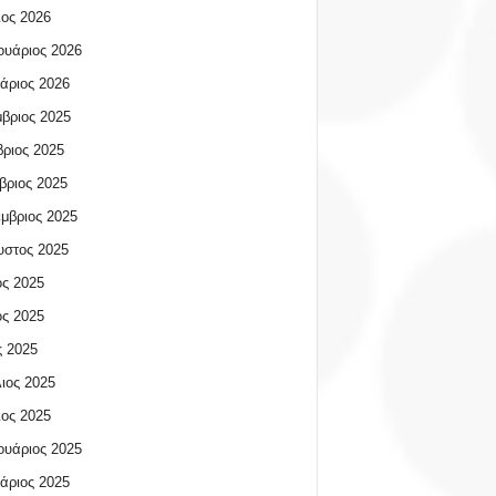
ος 2026
υάριος 2026
άριος 2026
βριος 2025
ριος 2025
βριος 2025
μβριος 2025
υστος 2025
ος 2025
ος 2025
 2025
ιος 2025
ος 2025
υάριος 2025
άριος 2025