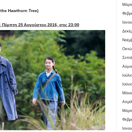
Μάρτι
the
Hawthorn
Tree
)
Φεβρο
Ιανου
:
Πέμπτη 25 Αυγούστου 2016, στις 23:00
Δεκέμ
Νοέμβ
Οκτώ
Σεπτέ
Αύγο
Ιούλι
Ιούνι
Μάιος
Απρίλ
Μάρτι
Φεβρο
Ιανου