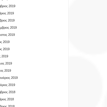
βριος 2019
ριος 2019
βριος 2019
μβριος 2019
υστος 2019
ος 2019
ος 2019
 2019
ιος 2019
ος 2019
υάριος 2019
άριος 2019
βριος 2018
ριος 2018
βριος 2018