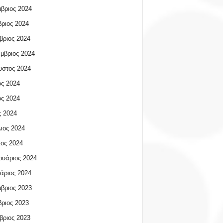
βριος 2024
ριος 2024
βριος 2024
μβριος 2024
υστος 2024
ος 2024
ος 2024
 2024
ιος 2024
ος 2024
υάριος 2024
άριος 2024
βριος 2023
ριος 2023
βριος 2023