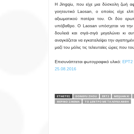
Η Jingqiu, που είχε μια δύσκολη ζωή αφ
γοητευτικό Laosan, ο οποίος είχε ελ
αξιωματικού πατέρα του. Οι δύο ερω
υπόβαθρο. Ο Laosan υπόσχεται να την πε
δουλειά και σιγά-σιγά μεγαλώνει κι α
αναγκάζεται να εγκαταλείψει την αγαπημένη
μαζί του μόλις τις τελευταίες ώρες που τ
Επισυνάπτεται φωτογραφικό υλικό:
ΕΡΤ2 
25.08.2016
ΕΤΙΚΕΤΕΣ
DONGYU ZHOU
ERT2
MEIJUAN XI
ΘΕΡΙΝΟ ΣΙΝΕΜΑ
ΤΟ ΔΈΝΤΡΟ ΜΕ ΤΑ ΛΕΥΚΆ ΆΝΘΗ