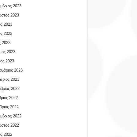
μβριος 2023
υστος 2023
ος 2023
ος 2023
 2023
ιος 2023
ος 2023
υάριος 2023
άριος 2023
βριος 2022
ριος 2022
βριος 2022
μβριος 2022
υστος 2022
ος 2022