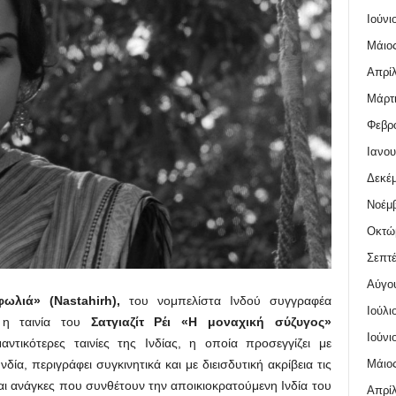
Ιούνι
Μάιος
Απρίλ
Μάρτι
Φεβρο
Ιανου
Δεκέμ
Νοέμβ
Οκτώ
Σεπτέ
Αύγο
ωλιά» (Nastahirh),
του νομπελίστα Ινδού συγγραφέα
Ιούλι
η ταινία του
Σατγιαζίτ Ρέι «Η μοναχική σύζυγος»
Ιούνι
ντικότερες ταινίες της Ινδίας, η οποία προσεγγίζει με
Μάιος
νδία, περιγράφει συγκινητικά και με διεισδυτική ακρίβεια τις
αι ανάγκες που συνθέτουν την αποικιοκρατούμενη Ινδία του
Απρίλ