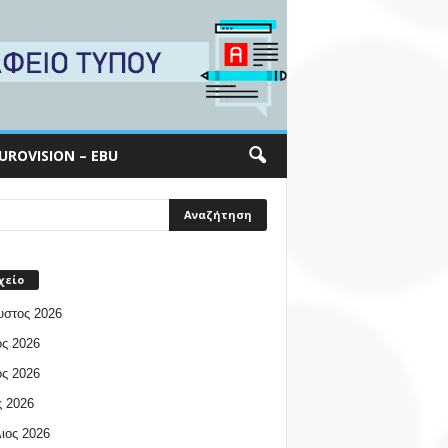
UROVISION – EBU
χείο
υστος 2026
ος 2026
ος 2026
 2026
ιος 2026