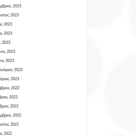
μβριος 2023
υστος 2023
ος 2023
ος 2023
 2023
ιος 2023
ος 2023
υάριος 2023
άριος 2023
βριος 2022
ριος 2022
βριος 2022
μβριος 2022
υστος 2022
ος 2022