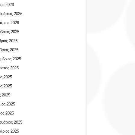
ος 2026
υάριος 2026
άριος 2026
βριος 2025
ριος 2025
βριος 2025
μβριος 2025
υστος 2025
ος 2025
ος 2025
 2025
ιος 2025
ος 2025
υάριος 2025
άριος 2025