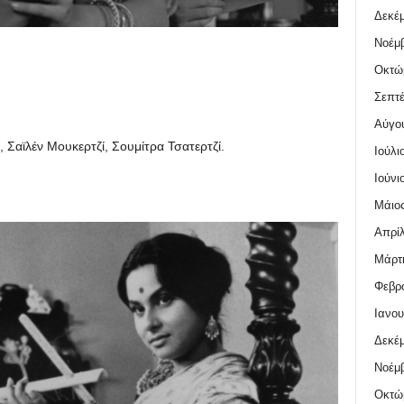
Δεκέμ
Νοέμβ
Οκτώ
Σεπτέ
Αύγο
Σαϊλέν Μουκερτζί, Σουμίτρα Τσατερτζί.
Ιούλι
Ιούνι
Μάιος
Απρίλ
Μάρτι
Φεβρο
Ιανου
Δεκέμ
Νοέμβ
Οκτώ