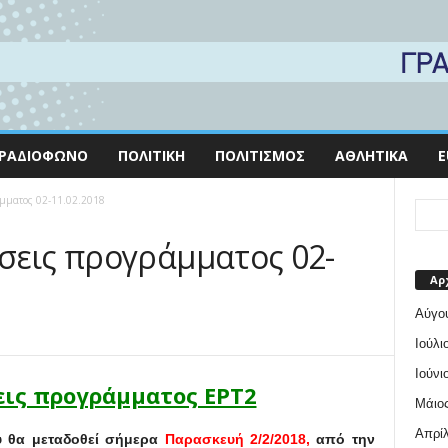
ΡΑΔΙΌΦΩΝΟ
ΠΟΛΙΤΙΚΉ
ΠΟΛΙΤΙΣΜΌΣ
ΑΘΛΗΤΙΚΆ
E
άμματος 02-11.02.2018
σεις προγράμματος 02-
Αρ
Αύγο
Ιούλι
Ιούνι
ις προγράμματος ΕΡΤ2
Μάιος
Απρίλ
ου θα μεταδοθεί σήμερα
Παρασκευή 2/2/2018,
από την