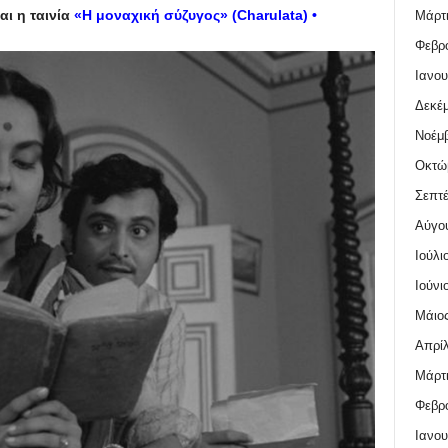
ναι η ταινία
«Η μοναχική σύζυγος» (
Charulata
) •
Μάρτι
Φεβρο
Ιανου
Δεκέμ
Νοέμβ
Οκτώ
Σεπτέ
Αύγο
Ιούλι
Ιούνι
Μάιος
Απρίλ
Μάρτι
Φεβρο
Ιανου