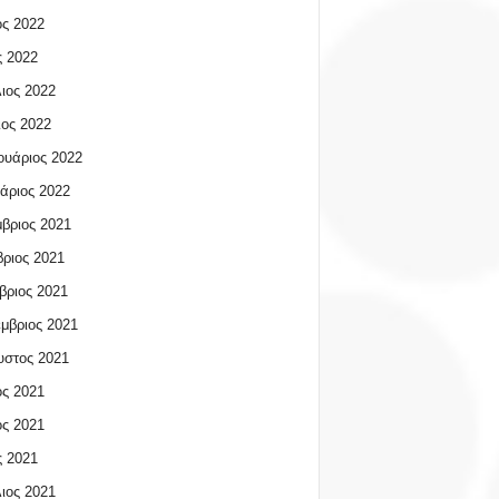
ος 2022
 2022
ιος 2022
ος 2022
υάριος 2022
άριος 2022
βριος 2021
ριος 2021
βριος 2021
μβριος 2021
υστος 2021
ος 2021
ος 2021
 2021
ιος 2021