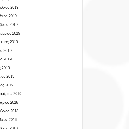
βριος 2019
ριος 2019
βριος 2019
μβριος 2019
υστος 2019
ος 2019
ος 2019
 2019
ιος 2019
ος 2019
υάριος 2019
άριος 2019
βριος 2018
ριος 2018
βριος 2018