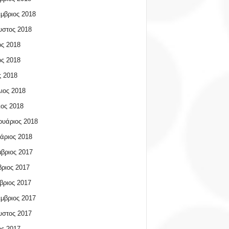
μβριος 2018
υστος 2018
ος 2018
ος 2018
 2018
ιος 2018
ος 2018
υάριος 2018
άριος 2018
βριος 2017
ριος 2017
βριος 2017
μβριος 2017
υστος 2017
ος 2017