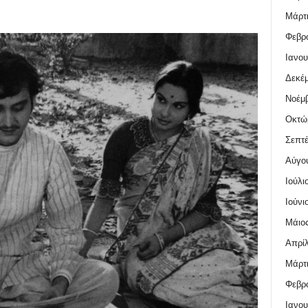
Μάρτι
Φεβρο
Ιανου
Δεκέμ
Νοέμβ
Οκτώ
Σεπτέ
Αύγο
Ιούλι
Ιούνι
Μάιος
Απρίλ
Μάρτι
Φεβρο
Ιανου