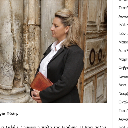
Σεπτέ
Αύγο
Ιούλι
Ιούνι
Μάιος
Απρίλ
Μάρτι
Φεβρο
Ιανου
Δεκέμ
Νοέμβ
Οκτώ
Σεπτέ
γία Πόλη.
Αύγο
ομα
Σαλήμ.
Σημαίνει η
πόλη της Ειρήνης.
Η Ιερουσαλήμ,
Ιούλι