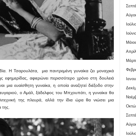
Σεπτέ
Αύγο
Ιούλι
Ιούνι
Μάιος
Απρίλ
Μάρτι
Φεβρο
δία. Η Τσαρουλάτα, μια παντρεμένη γυναίκα ζει μοναχικά
ης εφημερίδας, αφιερώνει περισσότερο χρόνο στη δουλειά
Ιανου
ι μια ευαίσθητη γυναίκα, η οποία αναζητεί διέξοδο στην
Δεκέμ
 ζευγαριού, ο Αμάλ, ξάδελφος του Μπχουπάτι, η γυναίκα θα
Νοέμβ
λιτεχνική της πλευρά, αλλά την ίδια ώρα θα νιώσει μια
Οκτώ
 της.
Σεπτέ
Αύγο
Ιούλι