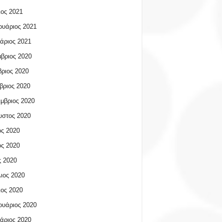
ος 2021
υάριος 2021
άριος 2021
βριος 2020
ριος 2020
βριος 2020
μβριος 2020
υστος 2020
ος 2020
ος 2020
 2020
ιος 2020
ος 2020
υάριος 2020
άριος 2020