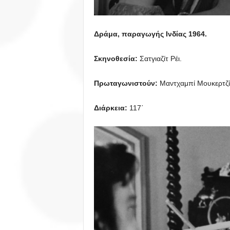
Δράμα, παραγωγής Ινδίας 1964.
Σκηνοθεσία:
Σατγιαζίτ Ρέι.
Πρωταγωνιστούν:
Μαντχαμπί Μουκερτζί, 
Διάρκεια:
117΄