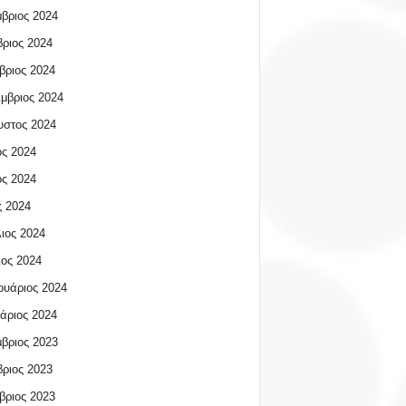
βριος 2024
ριος 2024
βριος 2024
μβριος 2024
υστος 2024
ος 2024
ος 2024
 2024
ιος 2024
ος 2024
υάριος 2024
άριος 2024
βριος 2023
ριος 2023
βριος 2023