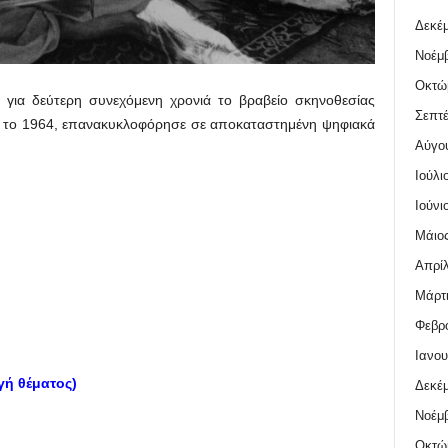
Δεκέμ
Νοέμβ
Οκτώ
η για δεύτερη συνεχόμενη χρονιά το βραβείο σκηνοθεσίας
Σεπτέ
υ το 1964, επανακυκλοφόρησε σε αποκαταστημένη ψηφιακά
Αύγο
Ιούλι
Ιούνι
Μάιος
Απρίλ
Μάρτι
Φεβρο
Ιανου
ή θέματος)
Δεκέμ
Νοέμβ
Οκτώ