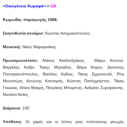
«Οικογένεια Χωραφά»
♦
GR
Κωμωδία, παραγωγής 1968.
Σκηνοθεσία-σενάριο:
Κώστας Ασημακόπουλος.
Μουσική:
Νίκος Μαμαγκάκης.
Πρωταγωνιστούν:
Αλέκος Αλεξανδράκης, Μάρω Κοντού,
Βαγγέλης Καζάν, Τάκης Μηλιάδης, Βίλμα Κύρου, Διονύσης
Παπαγιαννόπουλος, Βασίλης Καΐλας, Τάκης Εμμανουήλ, Ρίτα
Μουσούρη, Αντώνης Κατσαρής, Κώστας Παπαχρήστος, Τάκης
Γκιώκας, Αλέκα Μακρή, Πετράκης Μπερέτας, Ανδρέας Συρογιάννης,
Νατάσα Ασίκη.
Διάρκεια:
100΄
Υπόθεση:
Οι χαρές και οι λύπες μιας πολύτεκνης φτωχής