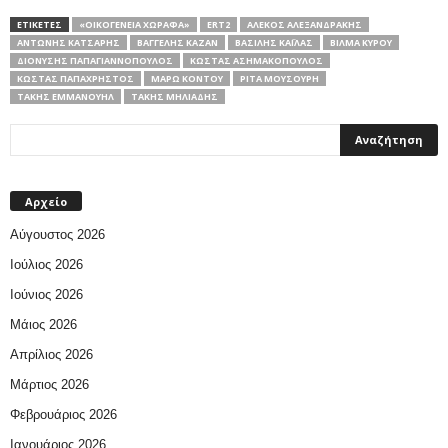
ΕΤΙΚΕΤΕΣ
«ΟΙΚΟΓΈΝΕΙΑ ΧΩΡΑΦΆ»
ERT2
ΑΛΈΚΟΣ ΑΛΕΞΑΝΔΡΆΚΗΣ
ΑΝΤΏΝΗΣ ΚΑΤΣΑΡΉΣ
ΒΑΓΓΈΛΗΣ ΚΑΖΆΝ
ΒΑΣΊΛΗΣ ΚΑΪ́ΛΑΣ
ΒΊΛΜΑ ΚΎΡΟΥ
ΔΙΟΝΎΣΗΣ ΠΑΠΑΓΙΑΝΝΌΠΟΥΛΟΣ
ΚΏΣΤΑΣ ΑΣΗΜΑΚΌΠΟΥΛΟΣ
ΚΏΣΤΑΣ ΠΑΠΑΧΡΉΣΤΟΣ
ΜΆΡΩ ΚΟΝΤΟΎ
ΡΊΤΑ ΜΟΥΣΟΎΡΗ
ΤΆΚΗΣ ΕΜΜΑΝΟΥΉΛ
ΤΆΚΗΣ ΜΗΛΙΆΔΗΣ
Αρχείο
Αύγουστος 2026
Ιούλιος 2026
Ιούνιος 2026
Μάιος 2026
Απρίλιος 2026
Μάρτιος 2026
Φεβρουάριος 2026
Ιανουάριος 2026