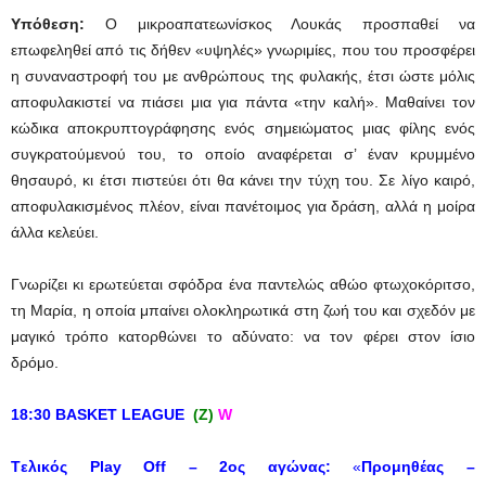
Υπόθεση:
Ο μικροαπατεωνίσκος Λουκάς προσπαθεί να
επωφεληθεί από τις δήθεν «υψηλές» γνωριμίες, που του προσφέρει
η συναναστροφή του με ανθρώπους της φυλακής, έτσι ώστε μόλις
αποφυλακιστεί να πιάσει μια για πάντα «την καλή». Μαθαίνει τον
κώδικα αποκρυπτογράφησης ενός σημειώματος μιας φίλης ενός
συγκρατούμενού του, το οποίο αναφέρεται σ’ έναν κρυμμένο
θησαυρό, κι έτσι πιστεύει ότι θα κάνει την τύχη του. Σε λίγο καιρό,
αποφυλακισμένος πλέον, είναι πανέτοιμος για δράση, αλλά η μοίρα
άλλα κελεύει.
Γνωρίζει κι ερωτεύεται σφόδρα ένα παντελώς αθώο φτωχοκόριτσο,
τη Μαρία, η οποία μπαίνει ολοκληρωτικά στη ζωή του και σχεδόν με
μαγικό τρόπο κατορθώνει το αδύνατο: να τον φέρει στον ίσιο
δρόμο.
18:30 BASKET LEAGUE
(
Ζ
)
W
T
ελικός
Play
Off
– 2ος αγώνας:
«
Προμηθέας –