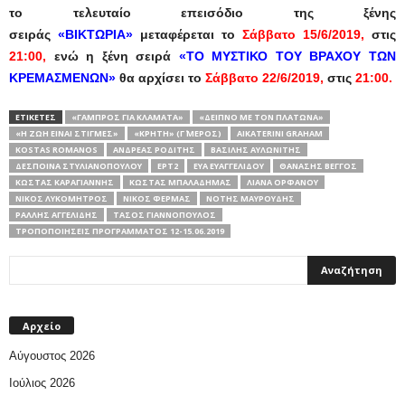
το τελευταίο επεισόδιο της ξένης
σειράς
«ΒΙΚΤΩΡΙΑ»
μεταφέρεται το
Σάββατο 15/6/2019,
στις
21:00,
ενώ η ξένη σειρά
«ΤΟ ΜΥΣΤΙΚΟ ΤΟΥ ΒΡΑΧΟΥ ΤΩΝ
ΚΡΕΜΑΣΜΕΝΩΝ»
θα αρχίσει το
Σάββατο 22/6/2019,
στις
21:00.
ΕΤΙΚΕΤΕΣ
«ΓΑΜΠΡΌΣ ΓΙΑ ΚΛΆΜΑΤΑ»
«ΔΕΊΠΝΟ ΜΕ ΤΟΝ ΠΛΆΤΩΝΑ»
«Η ΖΩΉ ΕΊΝΑΙ ΣΤΙΓΜΈΣ»
«ΚΡΉΤΗ» (Γ΄ ΜΈΡΟΣ)
AIKATERINI GRAHAM
KOSTAS ROMANOS
ΑΝΔΡΈΑΣ ΡΟΔΊΤΗΣ
ΒΑΣΊΛΗΣ ΑΥΛΩΝΊΤΗΣ
ΔΈΣΠΟΙΝΑ ΣΤΥΛΙΑΝΟΠΟΎΛΟΥ
ΕΡΤ2
ΕΎΑ ΕΥΑΓΓΕΛΊΔΟΥ
ΘΑΝΆΣΗΣ ΒΈΓΓΟΣ
ΚΏΣΤΑΣ ΚΑΡΑΓΙΆΝΝΗΣ
ΚΏΣΤΑΣ ΜΠΑΛΑΔΉΜΑΣ
ΛΙΆΝΑ ΟΡΦΑΝΟΎ
ΝΊΚΟΣ ΛΥΚΟΜΉΤΡΟΣ
ΝΊΚΟΣ ΦΈΡΜΑΣ
ΝΌΤΗΣ ΜΑΥΡΟΥΔΉΣ
ΡΆΛΛΗΣ ΑΓΓΕΛΊΔΗΣ
ΤΆΣΟΣ ΓΙΑΝΝΌΠΟΥΛΟΣ
ΤΡΟΠΟΠΟΙΉΣΕΙΣ ΠΡΟΓΡΆΜΜΑΤΟΣ 12-15.06.2019
Αρχείο
Αύγουστος 2026
Ιούλιος 2026